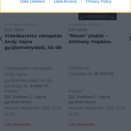
Data Deletion
Data Access
Privacy Policy
FESTMÉNY, GRAFIKA
FESTMÉNY, GRAFIKA
242. tétel:
247. tétel:
Videókazetta válogatás
"Nixon" plakát –
Andy Vajna
Anthony Hopkins
gyűjteményéből, 40 db
Videókazetta válogatás
102*69 cm
Kikiáltási ár:
16 000
Ft
Andy Vajna
gyűjteményéből, 40 db
Kikiáltási ár:
9 000
Ft
Aukció:
Aukció:
251. Andrew G. Vajna
251. Andrew G. Vajna
gyűjteménye
gyűjteménye
Aukció időpontja: 2019-12-07
Aukció időpontja: 2019-12-07
14:00
14:00
MEGTEKINTEM
MEGTEKINTEM