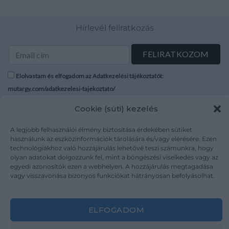
Hírlevél feliratkozás
Elolvastam és elfogadom az Adatkezelési tájékoztatót:
mutargy.com/adatkezelesi-tajekoztato/
Cookie (süti) kezelés
Rólunk
Áraink
Médiaajánlat
ÁSZF
A legjobb felhasználói élmény biztosítása érdekében sütiket
használunk az eszközinformációk tárolására és/vagy elérésére. Ezen
Karrier
Adatvédelem
technológiákhoz való hozzájárulás lehetővé teszi számunkra, hogy
Kapcsolat
Impresszum
olyan adatokat dolgozzunk fel, mint a böngészési viselkedés vagy az
egyedi azonosítók ezen a webhelyen. A hozzájárulás megtagadása
vagy visszavonása bizonyos funkciókat hátrányosan befolyásolhat.
Kövesse a műtárgy.com-ot
ELFOGADOM