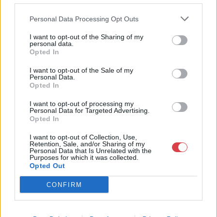
bútorok, szőnyegek, üveg, porcelán és ezüst tárgyak, ékszerek,
néprajzi tárgyak értékesítése és aukcionálása. Hagyatékok és
Personal Data Processing Opt Outs
gyűjtemények árverezése. Ingyenes értékbecslés. Árveréseinkre
a tárgyfelvétel folyamatos.
I want to opt-out of the Sharing of my
personal data.
GALÉRIA TOVÁBBI MŰTÁRGYAI
Opted In
I want to opt-out of the Sale of my
Personal Data.
Opted In
I want to opt-out of processing my
Personal Data for Targeted Advertising.
Opted In
I want to opt-out of Collection, Use,
KAPCSOLÓDÓ MŰTÁRGYAK
Retention, Sale, and/or Sharing of my
Personal Data that Is Unrelated with the
Purposes for which it was collected.
Opted Out
CONFIRM