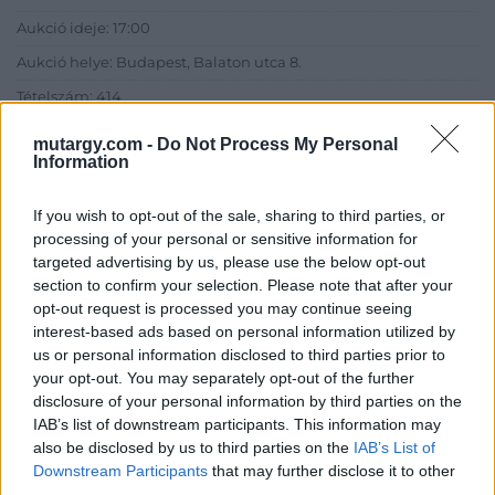
Aukció ideje: 17:00
Aukció helye: Budapest, Balaton utca 8.
Tételszám: 414
mutargy.com -
Do Not Process My Personal
Eladó adatai
Information
Eladó:
Nagyházi Galéria és
If you wish to opt-out of the sale, sharing to third parties, or
Aukciósház
processing of your personal or sensitive information for
Cím: Müller Márta
targeted advertising by us, please use the below opt-out
Nagyházi Galéria és Aukciósház
section to confirm your selection. Please note that after your
Kft.
opt-out request is processed you may continue seeing
1055 Budapest, Balaton utca 8.
interest-based ads based on personal information utilized by
us or personal information disclosed to third parties prior to
Telefon: +361 475 6000 +361
your opt-out. You may separately opt-out of the further
4756005
disclosure of your personal information by third parties on the
Weboldal:
IAB’s list of downstream participants. This information may
http://www.nagyhazi.hu
also be disclosed by us to third parties on the
IAB’s List of
Downstream Participants
that may further disclose it to other
Bemutatkozás: Magas színvonalú festmények és műtárgyak,
third parties.