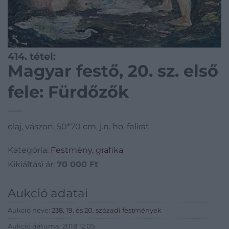
414. tétel:
Magyar festő, 20. sz. első
fele: Fürdőzők
olaj, vászon, 50*70 cm, j.n. ho. felirat
Kategória:
Festmény, grafika
Kikiáltási ár:
70 000
Ft
Aukció adatai
Aukció neve:
238. 19. és 20. századi festmények
Aukció dátuma: 2018.12.05