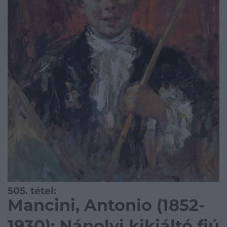
505. tétel:
Mancini, Antonio (1852-
1930): Nápolyi kikiáltó fiú