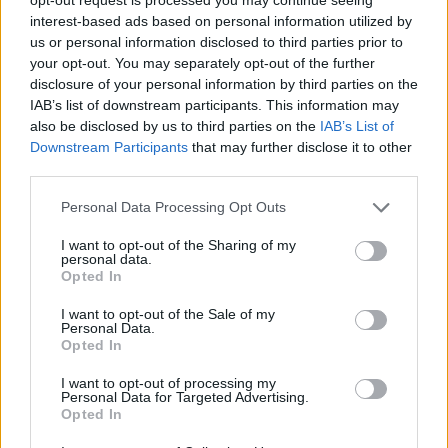
interest-based ads based on personal information utilized by
Eladó adatai
us or personal information disclosed to third parties prior to
your opt-out. You may separately opt-out of the further
Eladó:
Nagyházi Galéria és
disclosure of your personal information by third parties on the
Aukciósház
IAB’s list of downstream participants. This information may
Cím: Müller Márta
also be disclosed by us to third parties on the
IAB’s List of
Nagyházi Galéria és Aukciósház
Downstream Participants
that may further disclose it to other
Kft.
third parties.
1055 Budapest, Balaton utca 8.
Personal Data Processing Opt Outs
Telefon: +361 475 6000 +361
4756005
I want to opt-out of the Sharing of my
personal data.
Weboldal:
Opted In
http://www.nagyhazi.hu
Bemutatkozás: Magas színvonalú festmények és műtárgyak,
I want to opt-out of the Sale of my
Personal Data.
bútorok, szőnyegek, üveg, porcelán és ezüst tárgyak, ékszerek,
Opted In
néprajzi tárgyak értékesítése és aukcionálása. Hagyatékok és
gyűjtemények árverezése. Ingyenes értékbecslés. Árveréseinkre
I want to opt-out of processing my
a tárgyfelvétel folyamatos.
Personal Data for Targeted Advertising.
Opted In
GALÉRIA TOVÁBBI MŰTÁRGYAI