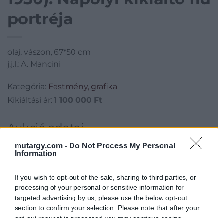
portréja
olaj, vászon, 67*50 cm
j.j.l.: A. Mancini
Kategória:
Festmény, grafika
Kikiáltási ár:
1 100 000
Ft
Aukció adatai
Aukció neve:
220. 19- 20. századi festmények
mutargy.com -
Do Not Process My Personal
Information
Aukció dátuma: 2016.12.14
Aukció ideje: 17:00
If you wish to opt-out of the sale, sharing to third parties, or
processing of your personal or sensitive information for
Aukció helye: Budapest, Balaton utca 8.
targeted advertising by us, please use the below opt-out
Tételszám: 505
section to confirm your selection. Please note that after your
opt-out request is processed you may continue seeing