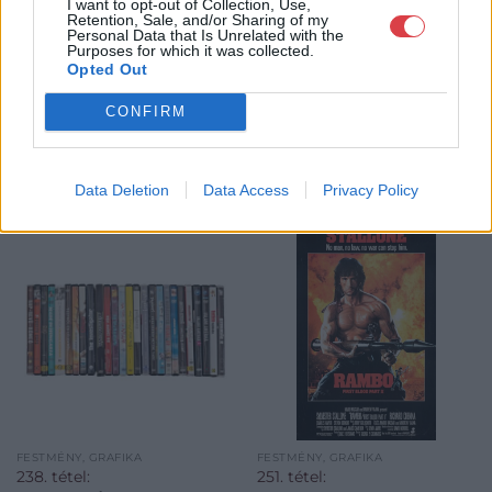
I want to opt-out of Collection, Use,
Retention, Sale, and/or Sharing of my
Personal Data that Is Unrelated with the
Purposes for which it was collected.
Opted Out
CONFIRM
KAPCSOLÓDÓ MŰTÁRGYAK
Data Deletion
Data Access
Privacy Policy
FESTMÉNY, GRAFIKA
FESTMÉNY, GRAFIKA
238. tétel:
251. tétel: