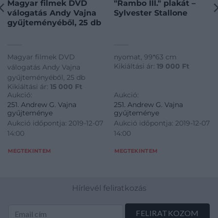
Magyar filmek DVD
"Rambo III." plakát –
válogatás Andy Vajna
Sylvester Stallone
gyűjteményéből, 25 db
Magyar filmek DVD
nyomat, 99*63 cm
Kikiáltási ár:
19 000
Ft
válogatás Andy Vajna
gyűjteményéből, 25 db
Kikiáltási ár:
15 000
Ft
Aukció:
Aukció:
251. Andrew G. Vajna
251. Andrew G. Vajna
gyűjteménye
gyűjteménye
Aukció időpontja: 2019-12-07
Aukció időpontja: 2019-12-07
14:00
14:00
MEGTEKINTEM
MEGTEKINTEM
Hírlevél feliratkozás