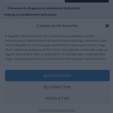
Elolvastam és elfogadom az Adatkezelési tájékoztatót:
mutargy.com/adatkezelesi-tajekoztato/
Cookie (süti) kezelés
Rólunk
Áraink
Médiaajánlat
ÁSZF
A legjobb felhasználói élmény biztosítása érdekében sütiket
Karrier
Adatvédelem
használunk az eszközinformációk tárolására és/vagy elérésére. Ezen
technológiákhoz való hozzájárulás lehetővé teszi számunkra, hogy
Kapcsolat
Impresszum
olyan adatokat dolgozzunk fel, mint a böngészési viselkedés vagy az
egyedi azonosítók ezen a webhelyen. A hozzájárulás megtagadása
vagy visszavonása bizonyos funkciókat hátrányosan befolyásolhat.
Kövesse a műtárgy.com-ot
ELFOGADOM
ELUTASÍTOM
Weboldal és Webshop készítés:
Ferenczi Sándor
RÉSZLETEK
Copyright 2026 ©
Mutargy.com
Cookie tájékoztató
ÁSZF