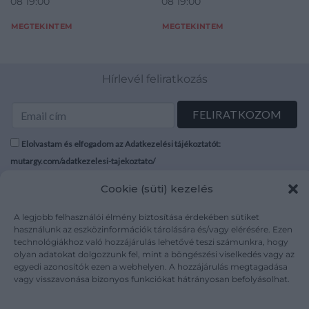
08 19:00
08 19:00
MEGTEKINTEM
MEGTEKINTEM
Hírlevél feliratkozás
Elolvastam és elfogadom az Adatkezelési tájékoztatót:
mutargy.com/adatkezelesi-tajekoztato/
Cookie (süti) kezelés
Rólunk
Áraink
Médiaajánlat
ÁSZF
A legjobb felhasználói élmény biztosítása érdekében sütiket
használunk az eszközinformációk tárolására és/vagy elérésére. Ezen
Karrier
Adatvédelem
technológiákhoz való hozzájárulás lehetővé teszi számunkra, hogy
Kapcsolat
Impresszum
olyan adatokat dolgozzunk fel, mint a böngészési viselkedés vagy az
egyedi azonosítók ezen a webhelyen. A hozzájárulás megtagadása
vagy visszavonása bizonyos funkciókat hátrányosan befolyásolhat.
Kövesse a műtárgy.com-ot