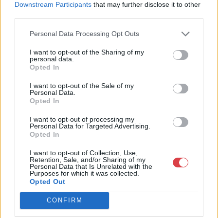
Downstream Participants
that may further disclose it to other
óriási tapasztalatával, szakmai tekintélyével és
third parties.
megbízhatóságával hagyományosan a magyar
műkereskedelem meghatározó szereplője. A 2007-ben
Personal Data Processing Opt Outs
megújult BÁV Aukciósház mára a magyarországi
műkereskedelem egyik legfontosabb színterévé, kereskedelmi
I want to opt-out of the Sharing of my
és árverési központtá vált. . Hazánk legnagyobb
personal data.
műkereskedelmi üzlethálózatával rendelkező BÁV ZRt.
Opted In
felkészült munkatársai a hét hat napján állnak a műtárgyat
I want to opt-out of the Sale of my
eladni, vagy venni kívánók rendelkezésére.
Personal Data.
Opted In
GALÉRIA TOVÁBBI MŰTÁRGYAI
I want to opt-out of processing my
Personal Data for Targeted Advertising.
Opted In
I want to opt-out of Collection, Use,
Retention, Sale, and/or Sharing of my
Personal Data that Is Unrelated with the
Purposes for which it was collected.
Opted Out
KAPCSOLÓDÓ MŰTÁRGYAK
CONFIRM