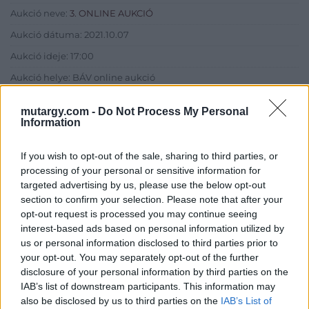
Aukció neve:
3. ONLINE AUKCIÓ
Aukció dátuma: 2021.10.07
Aukció ideje: 17:00
Aukció helye: BÁV online aukció
Tételszám: 145
mutargy.com -
Do Not Process My Personal
Information
Eladó adatai
If you wish to opt-out of the sale, sharing to third parties, or
Eladó:
BÁV ART Aukciósház és
processing of your personal or sensitive information for
Galéria
targeted advertising by us, please use the below opt-out
section to confirm your selection. Please note that after your
Cím: BÁV ZRt.
opt-out request is processed you may continue seeing
1027 Budapest, Csalogány u.
interest-based ads based on personal information utilized by
23-33.
us or personal information disclosed to third parties prior to
Telefon: (06 1) 331 0513
your opt-out. You may separately opt-out of the further
disclosure of your personal information by third parties on the
Weboldal:
http://bav-art.hu
IAB’s list of downstream participants. This information may
Bemutatkozás: Az ország legnagyobb múltú, 240 esztendeje
also be disclosed by us to third parties on the
IAB’s List of
jogfolytonosan működő magyar vállalkozásaként a BÁV ZRt.