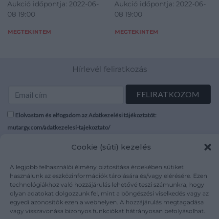
Aukció időpontja: 2022-06-
Aukció időpontja: 2022-06-
08 19:00
08 19:00
MEGTEKINTEM
MEGTEKINTEM
Hírlevél feliratkozás
Elolvastam és elfogadom az Adatkezelési tájékoztatót:
mutargy.com/adatkezelesi-tajekoztato/
Cookie (süti) kezelés
Rólunk
Áraink
Médiaajánlat
ÁSZF
A legjobb felhasználói élmény biztosítása érdekében sütiket
használunk az eszközinformációk tárolására és/vagy elérésére. Ezen
Karrier
Adatvédelem
technológiákhoz való hozzájárulás lehetővé teszi számunkra, hogy
Kapcsolat
Impresszum
olyan adatokat dolgozzunk fel, mint a böngészési viselkedés vagy az
egyedi azonosítók ezen a webhelyen. A hozzájárulás megtagadása
vagy visszavonása bizonyos funkciókat hátrányosan befolyásolhat.