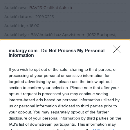
Aukció neve:
BÁV 13. Grafikai Aukció
Aukció dátuma: 2019.02.13
Aukció ideje: 18:00
Aukció helye: BÁV Aukciósház Apszisterem (1052 Budapest,
Bécsi utca 3.)
Tételszám: 203
mutargy.com -
Do Not Process My Personal
Information
Eladó adatai
If you wish to opt-out of the sale, sharing to third parties, or
processing of your personal or sensitive information for
Eladó:
BÁV ART Aukciósház és
targeted advertising by us, please use the below opt-out
Galéria
section to confirm your selection. Please note that after your
Cím: BÁV ZRt.
opt-out request is processed you may continue seeing
1027 Budapest, Csalogány u.
interest-based ads based on personal information utilized by
23-33.
us or personal information disclosed to third parties prior to
your opt-out. You may separately opt-out of the further
Telefon: (06 1) 331 0513
disclosure of your personal information by third parties on the
Weboldal:
http://bav-art.hu
IAB’s list of downstream participants. This information may