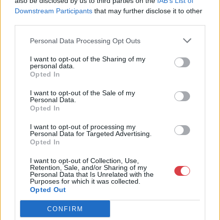
also be disclosed by us to third parties on the
IAB’s List of
Bemutatkozás: Az ország legnagyobb múltú, 240 esztendeje
Downstream Participants
that may further disclose it to other
jogfolytonosan működő magyar vállalkozásaként a BÁV ZRt.
third parties.
óriási tapasztalatával, szakmai tekintélyével és
megbízhatóságával hagyományosan a magyar
Personal Data Processing Opt Outs
műkereskedelem meghatározó szereplője. A 2007-ben
megújult BÁV Aukciósház mára a magyarországi
I want to opt-out of the Sharing of my
műkereskedelem egyik legfontosabb színterévé, kereskedelmi
personal data.
és árverési központtá vált. . Hazánk legnagyobb
Opted In
műkereskedelmi üzlethálózatával rendelkező BÁV ZRt.
felkészült munkatársai a hét hat napján állnak a műtárgyat
I want to opt-out of the Sale of my
Personal Data.
eladni, vagy venni kívánók rendelkezésére.
Opted In
GALÉRIA TOVÁBBI MŰTÁRGYAI
I want to opt-out of processing my
Personal Data for Targeted Advertising.
Opted In
I want to opt-out of Collection, Use,
Retention, Sale, and/or Sharing of my
Personal Data that Is Unrelated with the
Purposes for which it was collected.
Opted Out
CONFIRM
KAPCSOLÓDÓ MŰTÁRGYAK