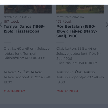
FESTMÉNY, GRAFIKA
FESTMÉNY, GRAFIKA
167. tétel:
175. tétel:
Tornyai János (1869-
Pór Bertalan (1880-
1936): Tisztaszoba
1964): Tájkép (Nagy-
Saal), 1906
Olaj, fa, 40 x 49 cm, Jelezve
Olaj, karton, 33,5 x 44 cm,
jobbra lent: Tornyai
Jelezve jobbra lent: Pór. N-
Kikiáltási ár:
480 000
Ft
Saal 1906
Kikiáltási ár:
950 000
Ft
Aukció:
73. Őszi Aukció
Aukció:
73. Őszi Aukció
Aukció időpontja: 2023-10-16
Aukció időpontja: 2023-10-16
18:00
18:00
MEGTEKINTEM
MEGTEKINTEM