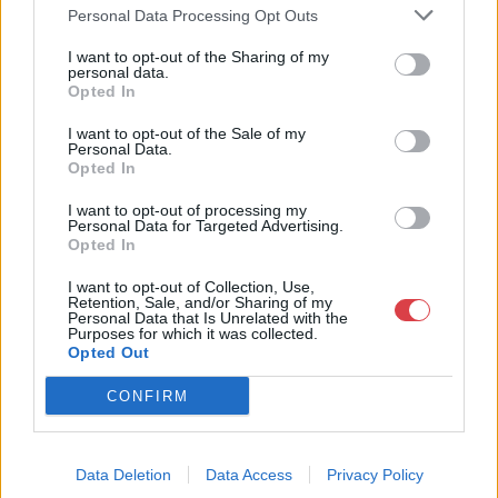
Bemutatkozás: Kiemelkedő kvalitású 19. és 20. századi magyar
Personal Data Processing Opt Outs
festészet és szecessziós Zsolnay kerámiák adás-vétele és
aukcionálása. Exkluzív aukciók évente 3 alkalommal.
I want to opt-out of the Sharing of my
personal data.
Opted In
GALÉRIA TOVÁBBI MŰTÁRGYAI
I want to opt-out of the Sale of my
Personal Data.
Opted In
I want to opt-out of processing my
Personal Data for Targeted Advertising.
Opted In
I want to opt-out of Collection, Use,
KAPCSOLÓDÓ MŰTÁRGYAK
Retention, Sale, and/or Sharing of my
Personal Data that Is Unrelated with the
Purposes for which it was collected.
Opted Out
CONFIRM
Data Deletion
Data Access
Privacy Policy