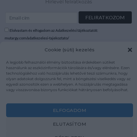
Hírlevél feliratkozás
Elolvastam és elfogadom az Adatkezelési tájékoztatót:
mutargy.com/adatkezelesi-tajekoztato/
Cookie (süti) kezelés
Rólunk
Áraink
Médiaajánlat
ÁSZF
A legjobb felhasználói élmény biztosítása érdekében sütiket
használunk az eszközinformációk tárolására és/vagy elérésére. Ezen
Karrier
Adatvédelem
technológiákhoz való hozzájárulás lehetővé teszi számunkra, hogy
Kapcsolat
Impresszum
olyan adatokat dolgozzunk fel, mint a böngészési viselkedés vagy az
egyedi azonosítók ezen a webhelyen. A hozzájárulás megtagadása
vagy visszavonása bizonyos funkciókat hátrányosan befolyásolhat.
Kövesse a műtárgy.com-ot
ELFOGADOM
ELUTASÍTOM
Weboldal és Webshop készítés:
Ferenczi Sándor