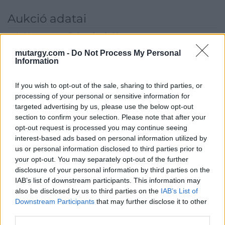
Aukció adatai
Aukció neve:
66. Művészeti aukció
Aukció dátuma: 2021.06.02
mutargy.com -
Do Not Process My Personal
Information
Aukció ideje: 18:00
Aukció helye: Budapest Kongresszusi Központ
If you wish to opt-out of the sale, sharing to third parties, or
processing of your personal or sensitive information for
Tételszám: 90
targeted advertising by us, please use the below opt-out
section to confirm your selection. Please note that after your
Eladó adatai
opt-out request is processed you may continue seeing
interest-based ads based on personal information utilized by
Eladó:
Virág Judit Galéria
us or personal information disclosed to third parties prior to
your opt-out. You may separately opt-out of the further
Cím: Nemes Zsófia
disclosure of your personal information by third parties on the
Mű-Terem Galéria Kft.
IAB’s list of downstream participants. This information may
1055 Budapest, Falk Miksa u. 30
also be disclosed by us to third parties on the
IAB’s List of
Telefon: 36-1-312-2071, 269-4681 269-4681
Downstream Participants
that may further disclose it to other
third parties.
Weboldal:
http://www.viragjuditgaleria.hu