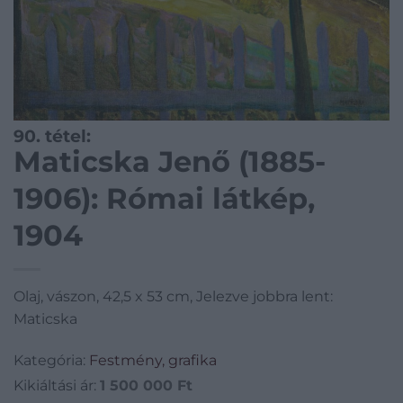
90. tétel:
Maticska Jenő (1885-
1906): Római látkép,
1904
Olaj, vászon, 42,5 x 53 cm, Jelezve jobbra lent:
Maticska
Kategória:
Festmény, grafika
Kikiáltási ár:
1 500 000
Ft