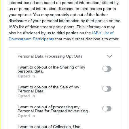
Eladó adatai
interest-based ads based on personal information utilized by
us or personal information disclosed to third parties prior to
Eladó:
Műgyűjtők Háza Kft.
your opt-out. You may separately opt-out of the further
disclosure of your personal information by third parties on the
Cím: Dudás Attila
IAB’s list of downstream participants. This information may
Műgyűjtők Háza kft.
also be disclosed by us to third parties on the
IAB’s List of
Budapest
Downstream Participants
that may further disclose it to other
1023.Bp. Zsigmond tér 11.
third parties.
1023
Telefon: 18008123
Personal Data Processing Opt Outs
Weboldal:
I want to opt-out of the Sharing of my
http://www.mugyujtokhaza.hu
personal data.
Opted In
Bemutatkozás: 2013 nyarán nyitottuk meg Galériánkat
Budapesten, a II. kerületben. Célunk, hogy az eladók optimális
I want to opt-out of the Sale of my
áron, gyorsan találjanak vevőt műtárgyaikra, az eladók pedig
Personal Data.
rendszeresen tudják gazdagítani gyűjteményüket változatos
Opted In
kínálatunkból. Ezért is rendezünk minden második héten,
szerda esténként online árverést! Kedd-től péntek-ig 11.00-este
I want to opt-out of processing my
Personal Data for Targeted Advertising.
18.00 óráig várjuk szeretettel az érdeklődőket.
Opted In
GALÉRIA TOVÁBBI MŰTÁRGYAI
I want to opt-out of Collection, Use,