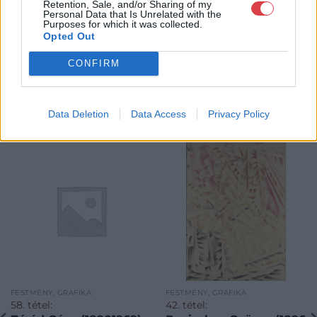
Retention, Sale, and/or Sharing of my
Personal Data that Is Unrelated with the
Purposes for which it was collected.
Opted Out
CONFIRM
Data Deletion
Data Access
Privacy Policy
KAPCSOLÓDÓ MŰTÁRGYAK
FESTMÉNY, GRAFIKA
FESTMÉNY, GRAFIKA
58. tétel:
42. tétel: