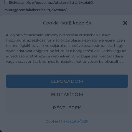
Elolvastam és elfogadom az Adatkezelési tájékoztatót:
mutargy.com/adatkezelesi-tajekoztato/
Cookie (süti) kezelés
Rólunk
Áraink
Médiaajánlat
ÁSZF
A legjobb felhasználói élmény biztosítása érdekében sütiket
Karrier
Adatvédelem
használunk az eszközinformációk tárolására és/vagy elérésére. Ezen
technológiákhoz való hozzájárulás lehetővé teszi számunkra, hogy
Kapcsolat
Impresszum
olyan adatokat dolgozzunk fel, mint a böngészési viselkedés vagy az
egyedi azonosítók ezen a webhelyen. A hozzájárulás megtagadása
vagy visszavonása bizonyos funkciókat hátrányosan befolyásolhat.
Kövesse a műtárgy.com-ot
ELFOGADOM
ELUTASÍTOM
Weboldal és Webshop készítés:
Ferenczi Sándor
RÉSZLETEK
Copyright 2026 ©
Mutargy.com
Cookie tájékoztató
ÁSZF