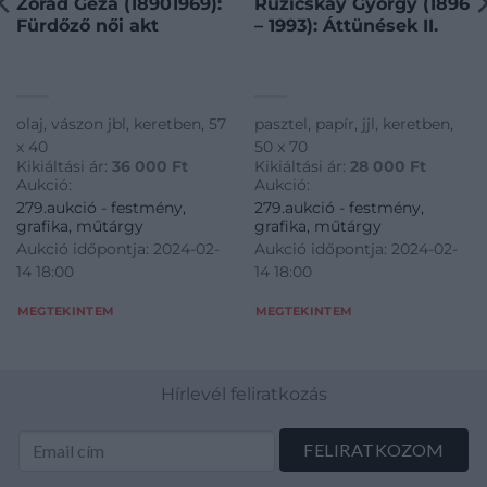
Zórád Géza (18901969):
Ruzicskay György (1896
Fürdőző női akt
– 1993): Áttünések II.
olaj, vászon jbl, keretben, 57
pasztel, papír, jjl, keretben,
x 40
50 x 70
Kikiáltási ár:
36 000
Ft
Kikiáltási ár:
28 000
Ft
Aukció:
Aukció:
279.aukció - festmény,
279.aukció - festmény,
grafika, műtárgy
grafika, műtárgy
Aukció időpontja: 2024-02-
Aukció időpontja: 2024-02-
14 18:00
14 18:00
MEGTEKINTEM
MEGTEKINTEM
Hírlevél feliratkozás