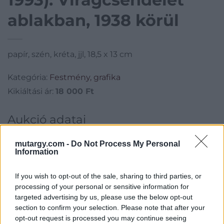
ablakban, 1938 körül
papír, szén, kréta, jjl, 18,5 x 13 cm
Kategória:
Festmény, grafika
Kikiáltási ár:
18 000
Ft
Aukció adatai
Aukció neve:
145.aukció - festmény, grafika, műtárgy
mutargy.com -
Do Not Process My Personal
Information
Aukció dátuma: 2018.11.28
Aukció ideje: 18:00
If you wish to opt-out of the sale, sharing to third parties, or
Aukció helye: II. Zsigmond tér 8.
processing of your personal or sensitive information for
targeted advertising by us, please use the below opt-out
Tételszám: 51
section to confirm your selection. Please note that after your
opt-out request is processed you may continue seeing