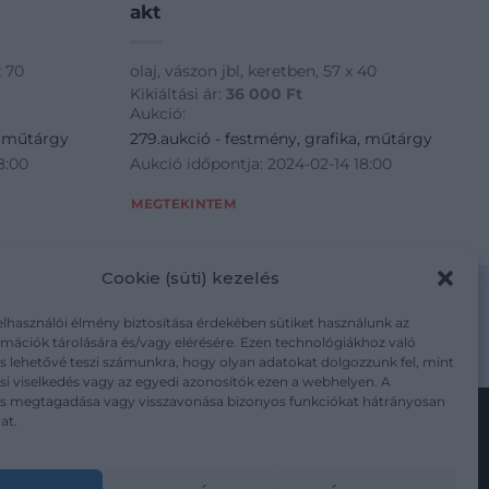
akt
x 70
olaj, vászon jbl, keretben, 57 x 40
Kikiáltási ár:
36 000
Ft
Aukció:
, műtárgy
279.aukció - festmény, grafika, műtárgy
8:00
Aukció időpontja: 2024-02-14 18:00
MEGTEKINTEM
Cookie (süti) kezelés
elhasználói élmény biztosítása érdekében sütiket használunk az
mációk tárolására és/vagy elérésére. Ezen technológiákhoz való
m/adatkezelesi-tajekoztato/
s lehetővé teszi számunkra, hogy olyan adatokat dolgozzunk fel, mint
i viselkedés vagy az egyedi azonosítók ezen a webhelyen. A
ás megtagadása vagy visszavonása bizonyos funkciókat hátrányosan
at.
Kövesse a műtárgy.com-ot