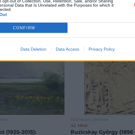
o opt-out of Collection, Use, Retention, Sale, and/or Sharing
ersonal Data that Is Unrelated with the Purposes for which it
lected.
Out
CONFIRM
Data Deletion
Data Access
Privacy Policy
FIKA
FESTMÉNY, GRAFIKA
42. tétel:
tó (1925-2015):
Ruzicskay György (1896 –