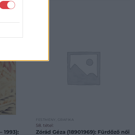
FESTMÉNY, GRAFIKA
58. tétel:
 1993):
Zórád Géza (18901969): Fürdőző női