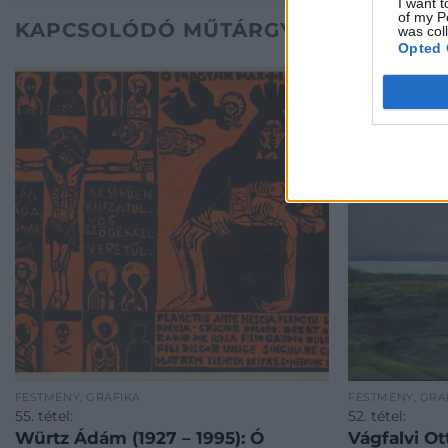
I want t
of my P
KAPCSOLÓDÓ MŰTÁRGYAK
was col
Opted 
FESTMÉNY, GRAFIKA
FESTMÉNY, GRA
55. tétel:
52. tétel:
Würtz Ádám (1927 – 1995): Ó
Vágfalvi Ot