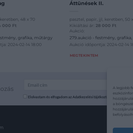
ag
Áttünések II.
l, keretben, 48 x 70
pasztel, papír, jjl, keretben, 50 
4 000
Ft
Kikiáltási ár:
28 000
Ft
Aukció:
estmény, grafika, műtárgy
279.aukció - festmény, grafika
ja: 2024-02-14 18:00
Aukció időpontja: 2024-02-14 1
MEGTEKINTEM
kozás
A legjobb f
eszközinfor
Elolvastam és elfogadom az Adatkezelési tájékoztatót: mutargy.co
hozzájárulá
a böngészés
hozzájárul
befolyásolh
em