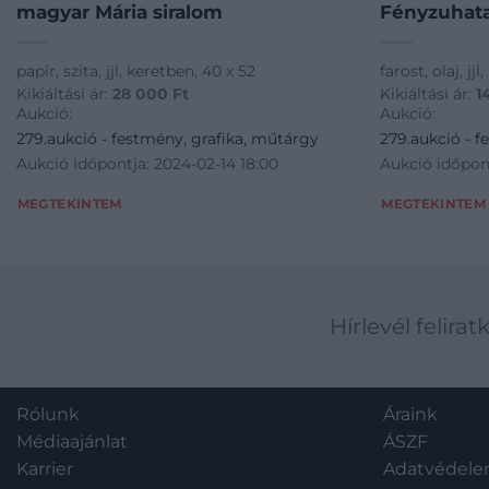
magyar Mária siralom
Fényzuhat
papír, szita, jjl, keretben, 40 x 52
farost, olaj, jj
Kikiáltási ár:
28 000
Ft
Kikiáltási ár:
1
Aukció:
Aukció:
279.aukció - festmény, grafika, műtárgy
279.aukció - f
Aukció időpontja: 2024-02-14 18:00
Aukció időpont
MEGTEKINTEM
MEGTEKINTEM
Hírlevél felirat
Rólunk
Áraink
Médiaajánlat
ÁSZF
Karrier
Adatvédel