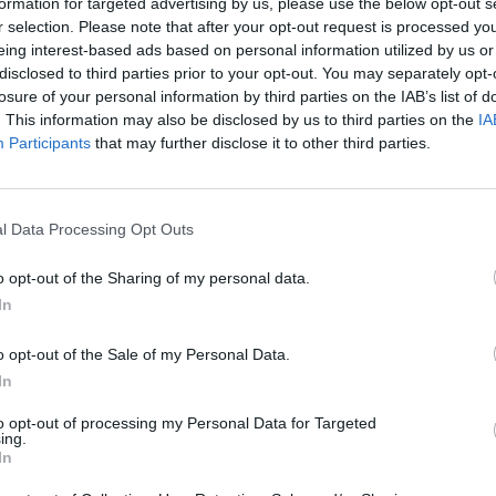
formation for targeted advertising by us, please use the below opt-out s
Cím: Dudás Attila
r selection. Please note that after your opt-out request is processed y
Műgyűjtők Háza kft.
eing interest-based ads based on personal information utilized by us or
Budapest
disclosed to third parties prior to your opt-out. You may separately opt-
1023.Bp. Zsigmond tér 11.
losure of your personal information by third parties on the IAB’s list of
1023
. This information may also be disclosed by us to third parties on the
IA
Participants
that may further disclose it to other third parties.
Telefon: 18008123
Weboldal:
http://www.mu
Bemutatkozás: 2013 nyarán nyitottuk meg Galériá
l Data Processing Opt Outs
optimális áron, gyorsan találjanak vevőt műtárg
gyűjteményüket változatos kínálatunkból. Ezért
o opt-out of the Sharing of my personal data.
árverést! Kedd-től péntek-ig 11.00-este 18.00 órái
In
GALÉRIA TOVÁBBI MŰTÁRGYAI
o opt-out of the Sale of my Personal Data.
In
to opt-out of processing my Personal Data for Targeted
ing.
In