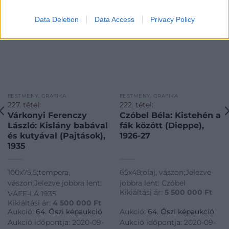
Data Deletion
Data Access
Privacy Policy
FESTMÉNY, GRAFIKA
FESTMÉNY, GRAFIKA
227. tétel:
222. tétel:
Várkonyi Ferenczy
Czóbel Béla: Kistehén a
László: Kislány babával
fák között (Dieppe),
és kutyával (Pajtások),
1926-27
1935
100x75,5;tempera,
65x48;olaj, vászon;Jelezve
vászon;Jelezve jobbra lent:
jobbra lent: Czóbel
Kikiáltási ár:
5 500 000
Ft
VÁFE-LÁ 1935
Kikiáltási ár:
4 500 000
Ft
Aukció:
64. Őszi képaukció
Aukció:
64. Őszi képaukció
Aukció időpontja: 2020-09-
Aukció időpontja: 2020-09-