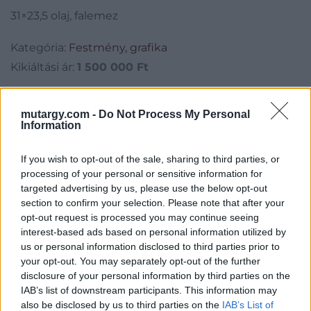
31×23,5 olaj, falemez
Kategória:
Festmény, grafika
Kikiáltási ár:
1 500 000
Ft
Aukció adatai
mutargy.com -
Do Not Process My Personal
Information
Aukció neve:
56. Őszi Aukció
Aukció dátuma: 2017.10.14
If you wish to opt-out of the sale, sharing to third parties, or
Aukció ideje: 18:00
processing of your personal or sensitive information for
targeted advertising by us, please use the below opt-out
Aukció helye: Budapest Kongresszusi Központ
section to confirm your selection. Please note that after your
Tételszám: 188
opt-out request is processed you may continue seeing
interest-based ads based on personal information utilized by
us or personal information disclosed to third parties prior to
Eladó adatai
your opt-out. You may separately opt-out of the further
disclosure of your personal information by third parties on the
Eladó:
Virág Judit Galéria
IAB’s list of downstream participants. This information may
also be disclosed by us to third parties on the
IAB’s List of
Cím: Nemes Zsófia