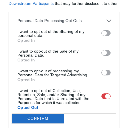
Mű-Terem Galéria Kft.
Downstream Participants
that may further disclose it to other
1055 Budapest, Falk Miksa u. 30
third parties.
Telefon: 36-1-312-2071, 269-4681 269-4681
Personal Data Processing Opt Outs
Weboldal:
http://www.viragjuditgaleria.hu
I want to opt-out of the Sharing of my
personal data.
Bemutatkozás: Kiemelkedő kvalitású 19. és 20. századi magyar
Opted In
festészet és szecessziós Zsolnay kerámiák adás-vétele és
aukcionálása. Exkluzív aukciók évente 3 alkalommal.
I want to opt-out of the Sale of my
Personal Data.
Opted In
GALÉRIA TOVÁBBI MŰTÁRGYAI
I want to opt-out of processing my
Personal Data for Targeted Advertising.
Opted In
I want to opt-out of Collection, Use,
Retention, Sale, and/or Sharing of my
Personal Data that Is Unrelated with the
Purposes for which it was collected.
Opted Out
KAPCSOLÓDÓ MŰTÁRGYAK
CONFIRM