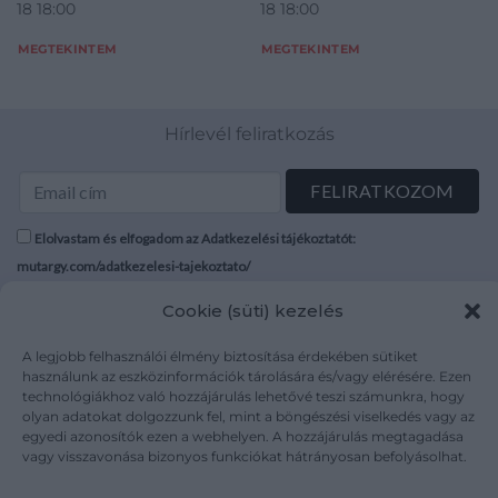
18 18:00
18 18:00
MEGTEKINTEM
MEGTEKINTEM
Hírlevél feliratkozás
Elolvastam és elfogadom az Adatkezelési tájékoztatót:
mutargy.com/adatkezelesi-tajekoztato/
Cookie (süti) kezelés
Rólunk
Áraink
Médiaajánlat
ÁSZF
A legjobb felhasználói élmény biztosítása érdekében sütiket
használunk az eszközinformációk tárolására és/vagy elérésére. Ezen
Karrier
Adatvédelem
technológiákhoz való hozzájárulás lehetővé teszi számunkra, hogy
Kapcsolat
Impresszum
olyan adatokat dolgozzunk fel, mint a böngészési viselkedés vagy az
egyedi azonosítók ezen a webhelyen. A hozzájárulás megtagadása
vagy visszavonása bizonyos funkciókat hátrányosan befolyásolhat.
Kövesse a műtárgy.com-ot