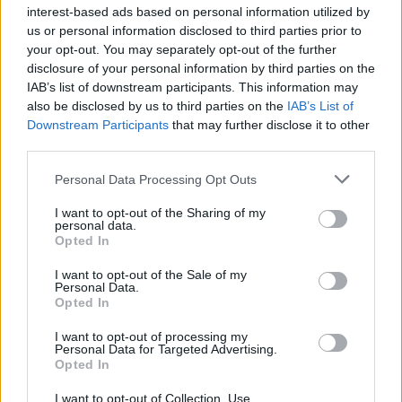
Eladó adatai
interest-based ads based on personal information utilized by
us or personal information disclosed to third parties prior to
Eladó:
BÁV ART Aukciósház és
your opt-out. You may separately opt-out of the further
Galéria
disclosure of your personal information by third parties on the
IAB’s list of downstream participants. This information may
Cím: BÁV ZRt.
also be disclosed by us to third parties on the
IAB’s List of
1027 Budapest, Csalogány u.
Downstream Participants
that may further disclose it to other
23-33.
third parties.
Telefon: (06 1) 331 0513
Personal Data Processing Opt Outs
Weboldal:
http://bav-art.hu
Bemutatkozás: Az ország legnagyobb múltú, 240 esztendeje
I want to opt-out of the Sharing of my
personal data.
jogfolytonosan működő magyar vállalkozásaként a BÁV ZRt.
Opted In
óriási tapasztalatával, szakmai tekintélyével és
megbízhatóságával hagyományosan a magyar
I want to opt-out of the Sale of my
műkereskedelem meghatározó szereplője. A 2007-ben
Personal Data.
megújult BÁV Aukciósház mára a magyarországi
Opted In
műkereskedelem egyik legfontosabb színterévé, kereskedelmi
és árverési központtá vált. . Hazánk legnagyobb
I want to opt-out of processing my
Personal Data for Targeted Advertising.
műkereskedelmi üzlethálózatával rendelkező BÁV ZRt.
Opted In
felkészült munkatársai a hét hat napján állnak a műtárgyat
eladni, vagy venni kívánók rendelkezésére.
I want to opt-out of Collection, Use,