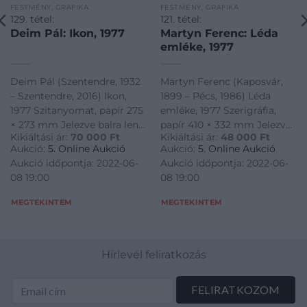
FESTMÉNY, GRAFIKA
FESTMÉNY, GRAFIKA
129. tétel:
121. tétel:
Deim Pál: Ikon, 1977
Martyn Ferenc: Léda
emléke, 1977
Deim Pál (Szentendre, 1932
Martyn Ferenc (Kaposvár,
– Szentendre, 2016) Ikon,
1899 – Pécs, 1986) Léda
1977 Szitanyomat, papír 275
emléke, 1977 Szerigráfia,
× 273 mm Jelezve balra lent:
papír 410 × 332 mm Jelezve
Kikiáltási ár:
70 000
Ft
Kikiáltási ár:
48 000
Ft
Ikon 38/40 Jelezve jobbra
középen lent: CV/43 Jelezve
Aukció:
5. Online Aukció
Aukció:
5. Online Aukció
lent: Deim Pál / 1977
jobbra lent: Martyn 1977
Aukció időpontja: 2022-06-
Aukció időpontja: 2022-06-
08 19:00
08 19:00
MEGTEKINTEM
MEGTEKINTEM
Hírlevél feliratkozás