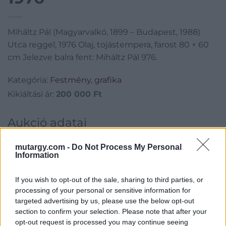
Miháltz Pál (Magyarvalkó, 1899 – Budapest, 1988)
Utca reggel, 1976 Olaj, tojástempera, farost 80 × 60
cm Jelezve balra fent: Miháltz Pál 976.
Kategória:
Festmény, grafika
Kikiáltási ár:
200 000
Ft
Aukció adatai
Aukció neve:
3. ONLINE AUKCIÓ
mutargy.com -
Do Not Process My Personal
Information
Aukció dátuma: 2021.10.07
Aukció ideje: 17:00
If you wish to opt-out of the sale, sharing to third parties, or
Aukció helye: BÁV online aukció
processing of your personal or sensitive information for
targeted advertising by us, please use the below opt-out
Tételszám: 134
section to confirm your selection. Please note that after your
opt-out request is processed you may continue seeing