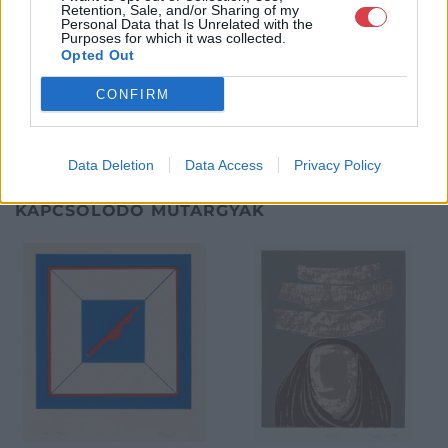
Retention, Sale, and/or Sharing of my
Personal Data that Is Unrelated with the
GALÉRIA TOVÁBBI MŰTÁRGYAI
Purposes for which it was collected.
Opted Out
CONFIRM
Data Deletion
Data Access
Privacy Policy
KAPCSOLÓDÓ MŰTÁRGYAK