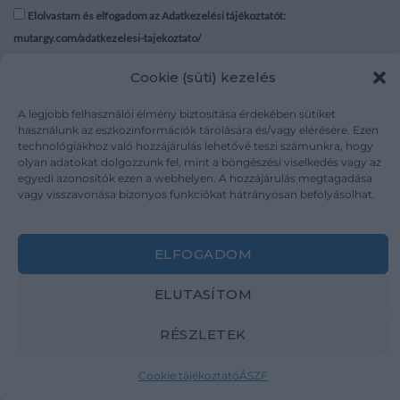
Elolvastam és elfogadom az Adatkezelési tájékoztatót:
mutargy.com/adatkezelesi-tajekoztato/
Cookie (süti) kezelés
Rólunk
Áraink
Médiaajánlat
ÁSZF
A legjobb felhasználói élmény biztosítása érdekében sütiket
Karrier
Adatvédelem
használunk az eszközinformációk tárolására és/vagy elérésére. Ezen
technológiákhoz való hozzájárulás lehetővé teszi számunkra, hogy
Kapcsolat
Impresszum
olyan adatokat dolgozzunk fel, mint a böngészési viselkedés vagy az
egyedi azonosítók ezen a webhelyen. A hozzájárulás megtagadása
vagy visszavonása bizonyos funkciókat hátrányosan befolyásolhat.
Kövesse a műtárgy.com-ot
ELFOGADOM
ELUTASÍTOM
Weboldal és Webshop készítés:
Ferenczi Sándor
RÉSZLETEK
Copyright 2026 ©
Mutargy.com
Cookie tájékoztató
ÁSZF