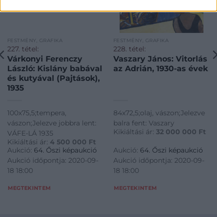
FESTMÉNY, GRAFIKA
FESTMÉNY, GRAFIKA
227. tétel:
228. tétel:
Várkonyi Ferenczy
Vaszary János: Vitorlás
László: Kislány babával
az Adrián, 1930-as évek
és kutyával (Pajtások),
1935
100x75,5;tempera,
84x72,5;olaj, vászon;Jelezve
vászon;Jelezve jobbra lent:
balra fent: Vaszary
Kikiáltási ár:
32 000 000
Ft
VÁFE-LÁ 1935
Kikiáltási ár:
4 500 000
Ft
Aukció:
64. Őszi képaukció
Aukció:
64. Őszi képaukció
Aukció időpontja: 2020-09-
Aukció időpontja: 2020-09-
18 18:00
18 18:00
MEGTEKINTEM
MEGTEKINTEM