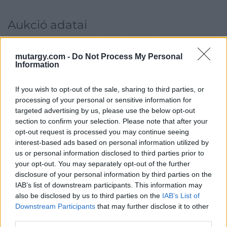
Aukció adatai
Aukció neve:
56. Őszi Aukció
mutargy.com -
Do Not Process My Personal
Aukció dátuma: 2017.10.14
Information
Aukció ideje: 18:00
If you wish to opt-out of the sale, sharing to third parties, or
Aukció helye: Budapest Kongresszusi Központ
processing of your personal or sensitive information for
Tételszám: 227
targeted advertising by us, please use the below opt-out
section to confirm your selection. Please note that after your
opt-out request is processed you may continue seeing
Eladó adatai
interest-based ads based on personal information utilized by
us or personal information disclosed to third parties prior to
Eladó:
Virág Judit Galéria
your opt-out. You may separately opt-out of the further
Cím: Nemes Zsófia
disclosure of your personal information by third parties on the
Mű-Terem Galéria Kft.
IAB’s list of downstream participants. This information may
1055 Budapest, Falk Miksa u. 30
also be disclosed by us to third parties on the
IAB’s List of
Telefon: 36-1-312-2071, 269-4681 269-4681
Downstream Participants
that may further disclose it to other
third parties.
Weboldal:
http://www.viragjuditgaleria.hu