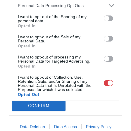
Personal Data Processing Opt Outs
Bemutatkozás: Kiemelkedő kvalitású 19. és 20. századi magyar
festészet és szecessziós Zsolnay kerámiák adás-vétele és
I want to opt-out of the Sharing of my
aukcionálása. Exkluzív aukciók évente 3 alkalommal.
personal data.
Opted In
GALÉRIA TOVÁBBI MŰTÁRGYAI
I want to opt-out of the Sale of my
Personal Data.
Opted In
I want to opt-out of processing my
Personal Data for Targeted Advertising.
Opted In
I want to opt-out of Collection, Use,
Retention, Sale, and/or Sharing of my
KAPCSOLÓDÓ MŰTÁRGYAK
Personal Data that Is Unrelated with the
Purposes for which it was collected.
Opted Out
CONFIRM
Data Deletion
Data Access
Privacy Policy