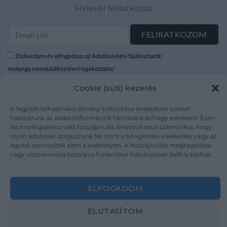
Hírlevél feliratkozás
Elolvastam és elfogadom az Adatkezelési tájékoztatót:
mutargy.com/adatkezelesi-tajekoztato/
Cookie (süti) kezelés
Rólunk
Áraink
Médiaajánlat
ÁSZF
A legjobb felhasználói élmény biztosítása érdekében sütiket
használunk az eszközinformációk tárolására és/vagy elérésére. Ezen
Karrier
Adatvédelem
technológiákhoz való hozzájárulás lehetővé teszi számunkra, hogy
Kapcsolat
Impresszum
olyan adatokat dolgozzunk fel, mint a böngészési viselkedés vagy az
egyedi azonosítók ezen a webhelyen. A hozzájárulás megtagadása
vagy visszavonása bizonyos funkciókat hátrányosan befolyásolhat.
Kövesse a műtárgy.com-ot
ELFOGADOM
ELUTASÍTOM