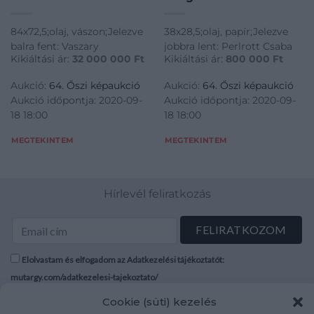
84x72,5;olaj, vászon;Jelezve
38x28,5;olaj, papír;Jelezve
balra fent: Vaszary
jobbra lent: Perlrott Csaba
Kikiáltási ár:
32 000 000
Ft
Kikiáltási ár:
800 000
Ft
Aukció:
64. Őszi képaukció
Aukció:
64. Őszi képaukció
Aukció időpontja: 2020-09-
Aukció időpontja: 2020-09-
18 18:00
18 18:00
MEGTEKINTEM
MEGTEKINTEM
Hírlevél feliratkozás
Elolvastam és elfogadom az Adatkezelési tájékoztatót:
mutargy.com/adatkezelesi-tajekoztato/
Cookie (süti) kezelés
Rólunk
Áraink