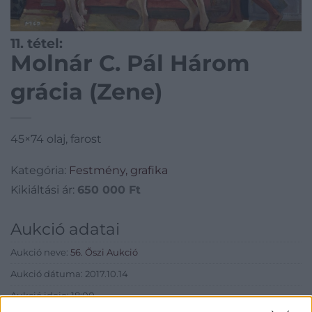
11. tétel:
Molnár C. Pál Három
grácia (Zene)
45×74 olaj, farost
Kategória:
Festmény, grafika
Kikiáltási ár:
650 000
Ft
Aukció adatai
Aukció neve:
56. Őszi Aukció
Aukció dátuma: 2017.10.14
Aukció ideje: 18:00