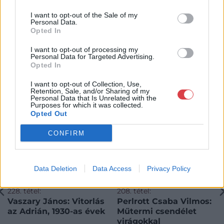
I want to opt-out of the Sale of my
Personal Data.
Opted In
I want to opt-out of processing my
Personal Data for Targeted Advertising.
KAPCSOLÓDÓ MŰTÁRGYAK
Opted In
I want to opt-out of Collection, Use,
Retention, Sale, and/or Sharing of my
Personal Data that Is Unrelated with the
Purposes for which it was collected.
Opted Out
CONFIRM
Data Deletion
Data Access
Privacy Policy
FESTMÉNY, GRAFIKA
FESTMÉNY, GRAFIKA
228. tétel:
208. tétel:
Vaszary János: Vitorlás
Perlrott Csaba Vilmos:
az Adrián, 1930-as évek
Műtermi csendélet
virágokkal