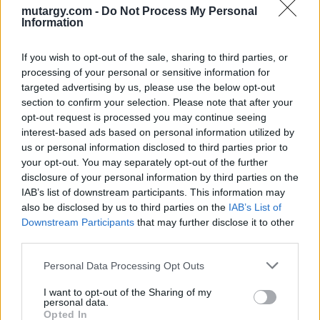
Aukció helye: Budapest Kongresszusi Központ
mutargy.com -
Do Not Process My Personal
Information
Tételszám: 11
If you wish to opt-out of the sale, sharing to third parties, or
Eladó adatai
processing of your personal or sensitive information for
targeted advertising by us, please use the below opt-out
Eladó:
Virág Judit Galéria
section to confirm your selection. Please note that after your
opt-out request is processed you may continue seeing
Cím: Nemes Zsófia
interest-based ads based on personal information utilized by
Mű-Terem Galéria Kft.
us or personal information disclosed to third parties prior to
1055 Budapest, Falk Miksa u. 30
your opt-out. You may separately opt-out of the further
Telefon: 36-1-312-2071, 269-4681 269-4681
disclosure of your personal information by third parties on the
IAB’s list of downstream participants. This information may
Weboldal:
http://www.viragjuditgaleria.hu
also be disclosed by us to third parties on the
IAB’s List of
Bemutatkozás: Kiemelkedő kvalitású 19. és 20. századi magyar
Downstream Participants
that may further disclose it to other
festészet és szecessziós Zsolnay kerámiák adás-vétele és
third parties.
aukcionálása. Exkluzív aukciók évente 3 alkalommal.
Personal Data Processing Opt Outs
GALÉRIA TOVÁBBI MŰTÁRGYAI
I want to opt-out of the Sharing of my
personal data.
Opted In