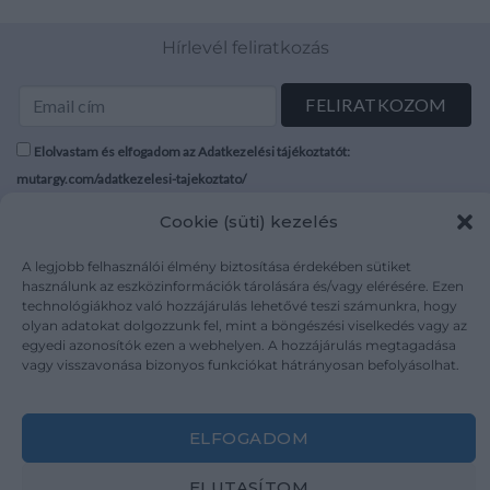
Hírlevél feliratkozás
Elolvastam és elfogadom az Adatkezelési tájékoztatót:
mutargy.com/adatkezelesi-tajekoztato/
Cookie (süti) kezelés
Rólunk
Áraink
Médiaajánlat
ÁSZF
A legjobb felhasználói élmény biztosítása érdekében sütiket
használunk az eszközinformációk tárolására és/vagy elérésére. Ezen
Karrier
Adatvédelem
technológiákhoz való hozzájárulás lehetővé teszi számunkra, hogy
Kapcsolat
Impresszum
olyan adatokat dolgozzunk fel, mint a böngészési viselkedés vagy az
egyedi azonosítók ezen a webhelyen. A hozzájárulás megtagadása
vagy visszavonása bizonyos funkciókat hátrányosan befolyásolhat.
Kövesse a műtárgy.com-ot
ELFOGADOM
ELUTASÍTOM