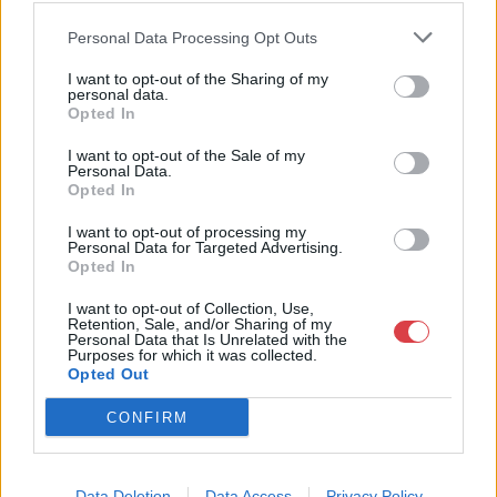
foglalkozik, intézményi együttműködéseket épít. Az Ancora
Galéria a kulturális szcéna aktív alakítójaként lehetőséget
Personal Data Processing Opt Outs
biztosít a legkurrensebb társadalmi-művészeti témákról folyó
párbeszédnek. A különböző szakmai és társművészeti
I want to opt-out of the Sharing of my
personal data.
események, workshopok kontextusokat rajzolnak az alkotások
Opted In
köré.
I want to opt-out of the Sale of my
GALÉRIA TOVÁBBI MŰTÁRGYAI
Personal Data.
Opted In
I want to opt-out of processing my
Personal Data for Targeted Advertising.
Opted In
I want to opt-out of Collection, Use,
Retention, Sale, and/or Sharing of my
Personal Data that Is Unrelated with the
Purposes for which it was collected.
KAPCSOLÓDÓ MŰTÁRGYAK
Opted Out
CONFIRM
Data Deletion
Data Access
Privacy Policy