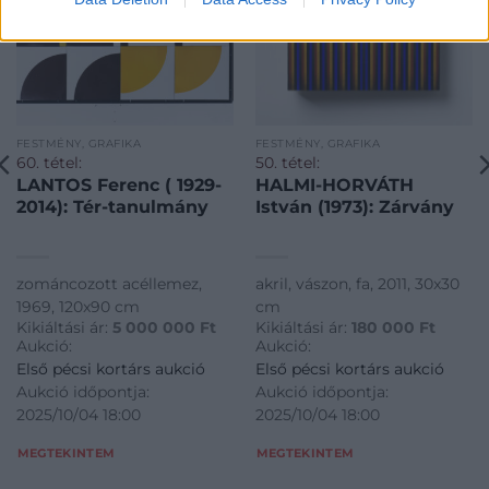
FESTMÉNY, GRAFIKA
FESTMÉNY, GRAFIKA
60. tétel:
50. tétel:
LANTOS Ferenc ( 1929-
HALMI-HORVÁTH
2014): Tér-tanulmány
István (1973): Zárvány
zománcozott acéllemez,
akril, vászon, fa, 2011, 30x30
1969, 120x90 cm
cm
Kikiáltási ár:
5 000 000
Ft
Kikiáltási ár:
180 000
Ft
Aukció:
Aukció:
Első pécsi kortárs aukció
Első pécsi kortárs aukció
Aukció időpontja:
Aukció időpontja:
2025/10/04 18:00
2025/10/04 18:00
MEGTEKINTEM
MEGTEKINTEM