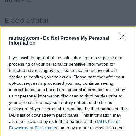
Tételszám: 44
Eladó adatai
Eladó:
Ancora Contemporary Gallery
mutargy.com -
Do Not Process My Personal
Cím: dr. Miseta Ildikó
Information
Pécs
Jókai tér 4.
If you wish to opt-out of the sale, sharing to third parties, or
7621
processing of your personal or sensitive information for
Nyitvatartás: Hétfő: zárva Kedd: zárva Szerda:
targeted advertising by us, please use the below opt-out
zárva Csütörtök: 14.00-18.00 Péntek: 14.00-
section to confirm your selection. Please note that after your
18.00 Szombat: 14.00-18.00 Vasárnap: zárva
opt-out request is processed you may continue seeing
Telefon: +36 30 2596 463
interest-based ads based on personal information utilized by
us or personal information disclosed to third parties prior to
Weboldal:
your opt-out. You may separately opt-out of the further
https://www.ancoracontemporary.com/
disclosure of your personal information by third parties on the
Bemutatkozás: Az Ancora Contemporary Gallery 2022 tavaszán
IAB’s list of downstream participants. This information may
nyílt meg Pécs belvárosában. A galéria pályakezdő, feltörekvő
also be disclosed by us to third parties on the
IAB’s List of
és középgenerációs művészeket kéthavonta bemutató
Downstream Participants
that may further disclose it to other
kiállításai mellett különböző művészeti projektekkel is
third parties.