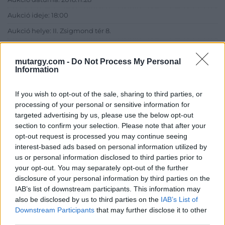
Aukció ideje: 18:00
Aukció helye: II. Zsigmond tér 8.
Tételszám: 54
mutargy.com -
Do Not Process My Personal
Information
Eladó adatai
If you wish to opt-out of the sale, sharing to third parties, or
Eladó:
Műgyűjtők Háza Kft.
processing of your personal or sensitive information for
Cím: Dudás Attila
targeted advertising by us, please use the below opt-out
Műgyűjtők Háza kft.
section to confirm your selection. Please note that after your
Budapest
opt-out request is processed you may continue seeing
1023.Bp. Zsigmond tér 11.
interest-based ads based on personal information utilized by
1023
us or personal information disclosed to third parties prior to
Telefon: 18008123
your opt-out. You may separately opt-out of the further
disclosure of your personal information by third parties on the
Weboldal:
IAB’s list of downstream participants. This information may
http://www.mugyujtokhaza.hu
also be disclosed by us to third parties on the
IAB’s List of
Bemutatkozás: 2013 nyarán nyitottuk meg Galériánkat
Downstream Participants
that may further disclose it to other
Budapesten, a II. kerületben. Célunk, hogy az eladók optimális
third parties.