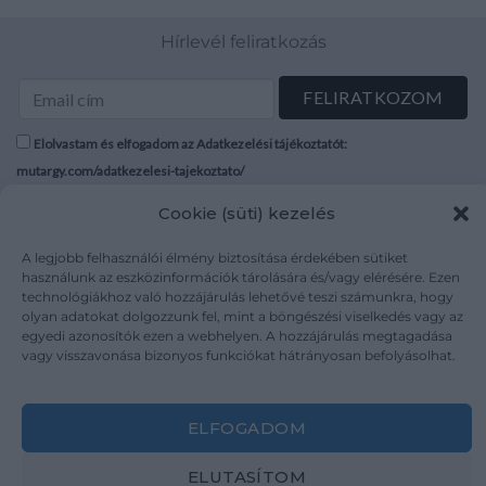
Hírlevél feliratkozás
Elolvastam és elfogadom az Adatkezelési tájékoztatót:
mutargy.com/adatkezelesi-tajekoztato/
Cookie (süti) kezelés
Rólunk
Áraink
Médiaajánlat
ÁSZF
A legjobb felhasználói élmény biztosítása érdekében sütiket
használunk az eszközinformációk tárolására és/vagy elérésére. Ezen
Karrier
Adatvédelem
technológiákhoz való hozzájárulás lehetővé teszi számunkra, hogy
Kapcsolat
Impresszum
olyan adatokat dolgozzunk fel, mint a böngészési viselkedés vagy az
egyedi azonosítók ezen a webhelyen. A hozzájárulás megtagadása
vagy visszavonása bizonyos funkciókat hátrányosan befolyásolhat.
Kövesse a műtárgy.com-ot
ELFOGADOM
ELUTASÍTOM