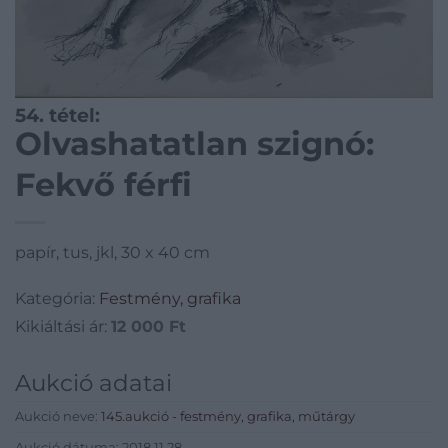
54. tétel:
Olvashatatlan szignó:
Fekvő férfi
papír, tus, jkl, 30 x 40 cm
Kategória:
Festmény, grafika
Kikiáltási ár:
12 000
Ft
Aukció adatai
Aukció neve:
145.aukció - festmény, grafika, műtárgy
Aukció dátuma: 2018.11.28