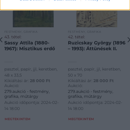
FESTMÉNY, GRAFIKA
FESTMÉNY, GRAFIKA
43. tétel:
42. tétel:
Sassy Attila (1880-
Ruzicskay György (1896
1967): Misztikus erdő
– 1993): Áttünések II.
pasztel, papír, jjl, keretben,
pasztel, papír, jjl, keretben,
48 x 33,5
50 x 70
Kikiáltási ár:
28 000
Ft
Kikiáltási ár:
28 000
Ft
Aukció:
Aukció:
279.aukció - festmény,
279.aukció - festmény,
grafika, műtárgy
grafika, műtárgy
Aukció időpontja: 2024-02-
Aukció időpontja: 2024-02-
14 18:00
14 18:00
MEGTEKINTEM
MEGTEKINTEM