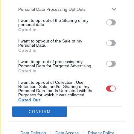
áron, gyorsan találjanak vevőt műtárgyaikra, az eladók pedig
rendszeresen tudják gazdagítani gyűjteményüket változatos
Personal Data Processing Opt Outs
kínálatunkból. Ezért is rendezünk minden második héten,
szerda esténként online árverést! Kedd-től péntek-ig 11.00-este
I want to opt-out of the Sharing of my
personal data.
18.00 óráig várjuk szeretettel az érdeklődőket.
Opted In
GALÉRIA TOVÁBBI MŰTÁRGYAI
I want to opt-out of the Sale of my
Personal Data.
Opted In
I want to opt-out of processing my
Personal Data for Targeted Advertising.
Opted In
I want to opt-out of Collection, Use,
Retention, Sale, and/or Sharing of my
Personal Data that Is Unrelated with the
KAPCSOLÓDÓ MŰTÁRGYAK
Purposes for which it was collected.
Opted Out
CONFIRM
Data Deletion
Data Access
Privacy Policy