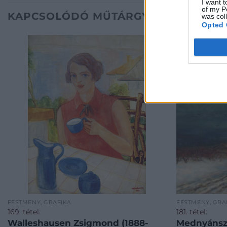
I want t
of my P
KAPCSOLÓDÓ MŰTÁRGYAK
was col
Opted 
FESTMÉNY, GRAFIKA
FESTMÉNY, GRA
169. tétel:
181. tétel:
Walleshausen Zsigmond (1888-
Mednyánszk