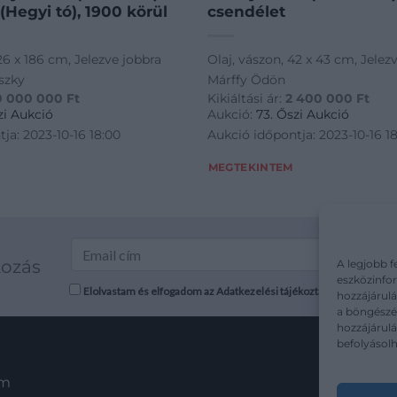
 (Hegyi tó), 1900 körül
csendélet
126 x 186 cm, Jelezve jobbra
Olaj, vászon, 42 x 43 cm, Jelezv
szky
Márffy Ödön
0 000 000
Ft
Kikiáltási ár:
2 400 000
Ft
zi Aukció
Aukció:
73. Őszi Aukció
ja: 2023-10-16 18:00
Aukció időpontja: 2023-10-16 1
MEGTEKINTEM
kozás
A legjobb f
eszközinfor
Elolvastam és elfogadom az Adatkezelési tájékoztatót: mutargy.co
hozzájárulá
a böngészés
hozzájárul
befolyásolh
em