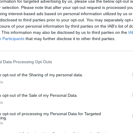
formation for targeted advertising by us, please use the below opt-out s
r selection. Please note that after your opt-out request is processed y
Eladó adatai
eing interest-based ads based on personal information utilized by us or
disclosed to third parties prior to your opt-out. You may separately opt-
Eladó:
Virág Judit Galéria
losure of your personal information by third parties on the IAB’s list of
Cím: Nemes Zsófia
. This information may also be disclosed by us to third parties on the
IA
Mű-Terem Galéria Kft.
Participants
that may further disclose it to other third parties.
1055 Budapest, Falk Miksa u. 
Telefon: 36-1-312-2071, 269-46
Weboldal:
http://www.viragjud
l Data Processing Opt Outs
Bemutatkozás: Kiemelkedő kvalitású 19. és 20. sz
o opt-out of the Sharing of my personal data.
vétele és aukcionálása. Exkluzív aukciók évente 
In
GALÉRIA TOVÁBBI MŰTÁRGYAI
o opt-out of the Sale of my Personal Data.
In
to opt-out of processing my Personal Data for Targeted
ing.
In