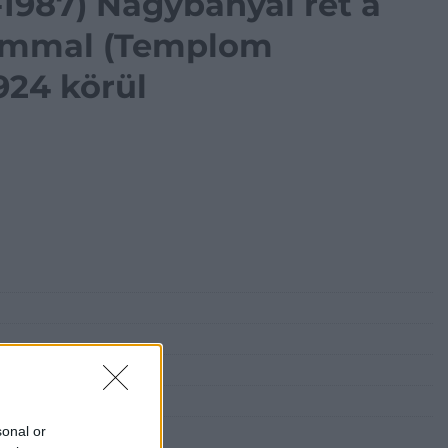
1987) Nagybányai rét a
ommal (Templom
924 körül
l
sonal or