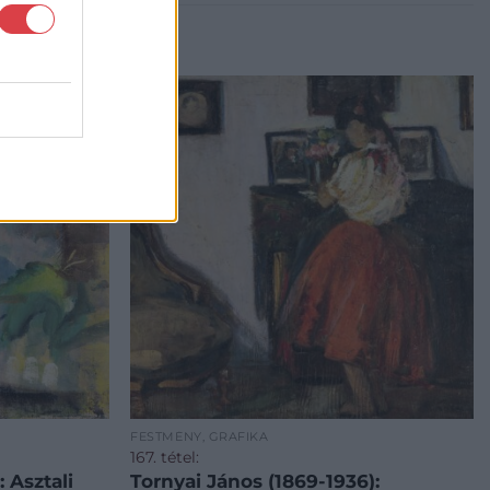
FESTMÉNY, GRAFIKA
167. tétel:
 Asztali
Tornyai János (1869-1936):