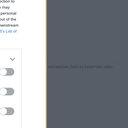
ection to
ou may
 personal
out of the
 downstream
B’s List of
30
81 269-4681
itgaleria.hu
ázadi magyar festészet és szecessziós Zsolnay kerámiák adás-
3 alkalommal.