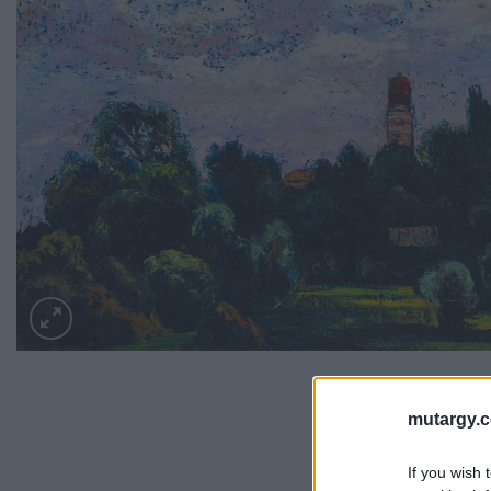
mutargy.
If you wish 