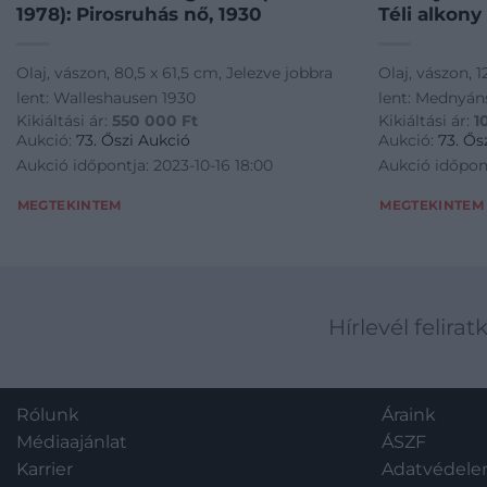
1978): Pirosruhás nő, 1930
Téli alkony
Olaj, vászon, 80,5 x 61,5 cm, Jelezve jobbra
Olaj, vászon, 
lent: Walleshausen 1930
lent: Mednyán
Kikiáltási ár:
550 000
Ft
Kikiáltási ár:
1
Aukció:
73. Őszi Aukció
Aukció:
73. Ős
Aukció időpontja: 2023-10-16 18:00
Aukció időpont
MEGTEKINTEM
MEGTEKINTEM
Hírlevél felirat
Rólunk
Áraink
Médiaajánlat
ÁSZF
Karrier
Adatvédel