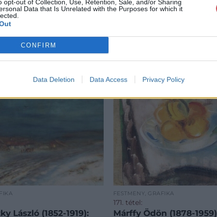
o opt-out of Collection, Use, Retention, Sale, and/or Sharing
ersonal Data that Is Unrelated with the Purposes for which it
lected.
Out
CONFIRM
Data Deletion
Data Access
Privacy Policy
FIKA
FESTMÉNY, GRAFIKA
171. tétel:
y László (1852-1919):
Márffy Ödön (1878-1959):