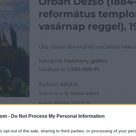
Orbán Dezső (1884-
református templ
vasárnap reggel), 1
Olaj, vászon fán;44,5×65 cm;Jelzés nélkü
Kategória:
Festmény, grafika
Kikiáltási ár:
1 500 000
Ft
Aukció adatai
Aukció neve:
61. Tavaszi aukció
Aukció dátuma: 2019.05.15
Aukció ideje: 18:00
com -
Do Not Process My Personal Information
Aukció helye: Budapest Kongresszusi Központ
to opt-out of the sale, sharing to third parties, or processing of your per
Tételszám: 187