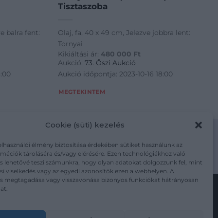
Tisztaszoba
e balra fent:
Olaj, fa, 40 x 49 cm, Jelezve jobbra lent:
Tornyai
Kikiáltási ár:
480 000
Ft
Aukció:
73. Őszi Aukció
8:00
Aukció időpontja: 2023-10-16 18:00
MEGTEKINTEM
Cookie (süti) kezelés
elhasználói élmény biztosítása érdekében sütiket használunk az
mációk tárolására és/vagy elérésére. Ezen technológiákhoz való
m/adatkezelesi-tajekoztato/
s lehetővé teszi számunkra, hogy olyan adatokat dolgozzunk fel, mint
i viselkedés vagy az egyedi azonosítók ezen a webhelyen. A
ás megtagadása vagy visszavonása bizonyos funkciókat hátrányosan
at.
Kövesse a műtárgy.com-ot