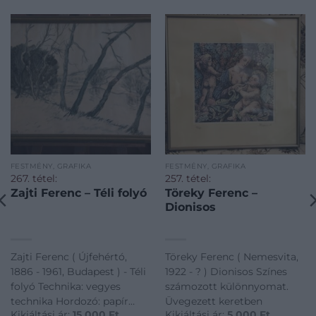
FESTMÉNY, GRAFIKA
FESTMÉNY, GRAFIKA
267. tétel:
257. tétel:
Zajti Ferenc – Téli folyó
Töreky Ferenc –
Dionisos
Zajti Ferenc ( Újfehértó,
Töreky Ferenc ( Nemesvita,
1886 - 1961, Budapest ) - Téli
1922 - ? ) Dionisos Színes
folyó Technika: vegyes
számozott különnyomat.
technika Hordozó: papír
Üvegezett keretben
Kikiáltási ár:
15 000
Ft
Kikiáltási ár:
5 000
Ft