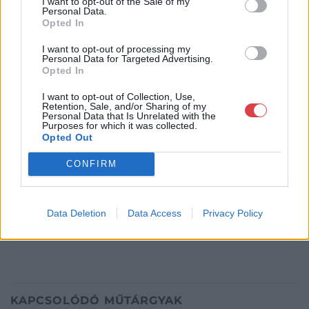
http://enteriorantik.hu
I want to opt-out of the Sale of my
Personal Data.
Bemutatkozás: A maradandó értéket keresők, a retró
Opted In
hangulatra vágyók, a gyűjtők ideális kiinduló pontja. Itt
I want to opt-out of processing my
megtalál mindent, amivel visszahozhatja a régi idők
Personal Data for Targeted Advertising.
hangulatát, időutazáson vehet részt, a letűnt korok gyönyörű és
Opted In
káprázatos tárgyai között. Webáruházunkban kényelmesen,
otthonról válogathat, online aukcióinkon pedig csemegézhet
I want to opt-out of Collection, Use,
az igazán értékes, és befektetésre is ajánlott tárgyak között.
Retention, Sale, and/or Sharing of my
Personal Data that Is Unrelated with the
Személyesen pedig már három helyen is találkozhat
Purposes for which it was collected.
választékunkkal. Szeretettel várjuk, és bízunk benne, hogy
Opted Out
nálunk megtalálja a hőn keresett műtárgyakat.
CONFIRM
GALÉRIA TOVÁBBI MŰTÁRGYAI
Data Deletion
Data Access
Privacy Policy
KAPCSOLÓDÓ MŰTÁRGYAK