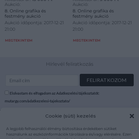
Jelezve balra lent
Aukció:
Aukció:
8. Online grafika és
8. Online grafika és
festmény aukció
festmény aukció
Aukció időpontja: 2017-12-21
Aukció időpontja: 2017-12-21
21:00
21:00
MEGTEKINTEM
MEGTEKINTEM
Hírlevél feliratkozás
Elolvastam és elfogadom az Adatkezelési tájékoztatót:
mutargy.com/adatkezelesi-tajekoztato/
Cookie (süti) kezelés
Rólunk
Áraink
Médiaajánlat
ÁSZF
A legjobb felhasználói élmény biztosítása érdekében sütiket
Karrier
Adatvédelem
használunk az eszközinformációk tárolására és/vagy elérésére. Ezen