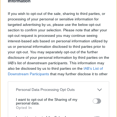
Information
Aukció adatai
If you wish to opt-out of the sale, sharing to third parties, or
processing of your personal or sensitive information for
Aukció neve:
8. Online grafika és festmény aukció
targeted advertising by us, please use the below opt-out
Aukció dátuma: 2017.12.21
section to confirm your selection. Please note that after your
opt-out request is processed you may continue seeing
Aukció ideje: 21:00
interest-based ads based on personal information utilized by
Aukció helye:
http://antiknemvitas.hu/aukcio/979
us or personal information disclosed to third parties prior to
your opt-out. You may separately opt-out of the further
Tételszám: 39
disclosure of your personal information by third parties on the
IAB’s list of downstream participants. This information may
Eladó adatai
also be disclosed by us to third parties on the
IAB’s List of
Downstream Participants
that may further disclose it to other
Eladó:
Enteriőr Antik
third parties.
Cím: Táncos Mihály
Personal Data Processing Opt Outs
Lalita Fashion Kft.
1131 Budapest, Tomori u. 17.
I want to opt-out of the Sharing of my
personal data.
Telefon: +36-1-239-0394
Opted In
Weboldal: