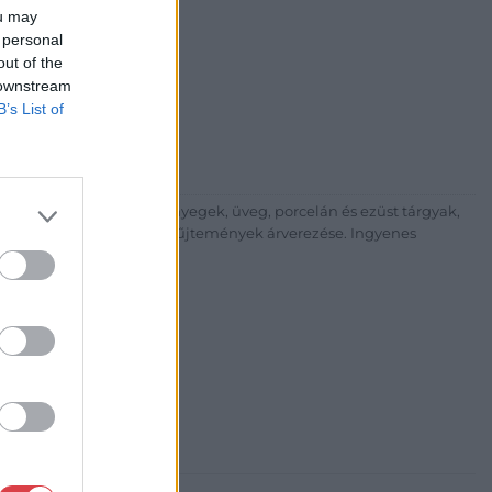
ou may
i Galéria és Aukciósház
 personal
out of the
árta
 downstream
ia és Aukciósház Kft.
B’s List of
 Balaton utca 8.
475 6000 +361 4756005
p://www.nagyhazi.hu
űtárgyak, bútorok, szőnyegek, üveg, porcelán és ezüst tárgyak,
ionálása. Hagyatékok és gyűjtemények árverezése. Ingyenes
atos.