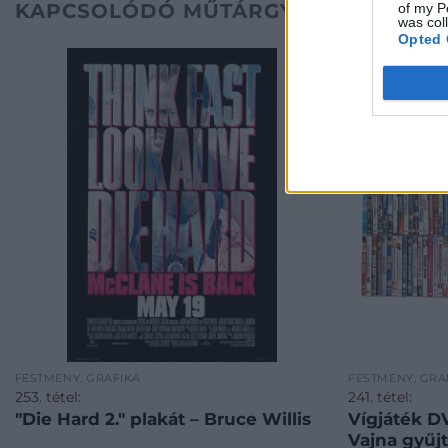
KAPCSOLÓDÓ MŰTÁRGYAK
of my P
was col
Opted 
FESTMÉNY, GRAFIKA
FESTMÉNY, GRA
253. tétel:
241. tétel:
"Die Hard 2." plakát – Bruce Willis
Vígjáték D
Vajna gyűj