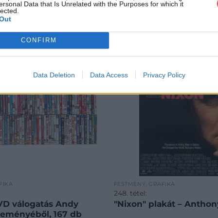
ersonal Data that Is Unrelated with the Purposes for which it
lected.
Out
CONFIRM
Data Deletion
Data Access
Privacy Policy
FIKA
FESTMÉNY, GRAFIKA
248. tétel:
VD válogatás Andy
"Nixon" plakát – Antho
teményéből, 167 db