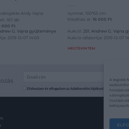
válogatás Andy Vajna
nyomat, 100*65 cm
Kikiáltási ár:
16 000
Ft
l, 167 db
5 000
Ft
Andrew G. Vajna gyűjteménye
Aukció:
251. Andrew G. Vajna 
ja: 2019-12-07 14:00
Aukció időpontja: 2019-12-07 1
MEGTEKINTEM
kozás
A legjobb f
eszközinfor
Elolvastam és elfogadom az Adatkezelési tájékoztatót: mutargy.co
hozzájárulá
a böngészés
hozzájárul
befolyásolh
em
ELF
m