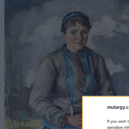
mutargy.
If you wish 
sensitive in