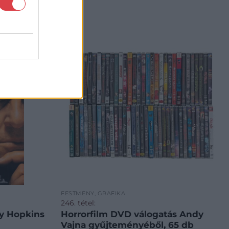
FESTMÉNY, GRAFIKA
246. tétel:
ny Hopkins
Horrorfilm DVD válogatás Andy
Vajna gyűjteményéből, 65 db