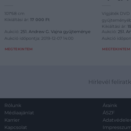
101*68 cm
Vígjáték DVD 
Kikiáltási ár:
17 000
Ft
gyűjteményébő
Kikiáltási ár:
1
Aukció:
251. Andrew G. Vajna gyűjteménye
Aukció:
251. 
Aukció időpontja: 2019-12-07 14:00
Aukció időpont
MEGTEKINTEM
MEGTEKINTEM
Hírlevél felirat
Rólunk
Áraink
Médiaajánlat
ÁSZF
Karrier
Adatvédel
Kapcsolat
Impresszu