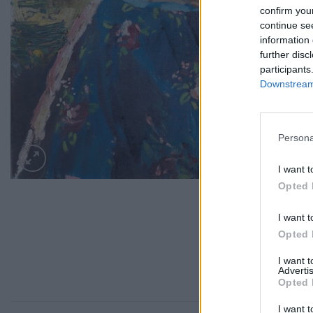
confirm you
continue se
information 
further disc
participants
Downstream 
Persona
I want t
Opted 
I want t
Opted 
I want 
Advertis
Opted 
I want t