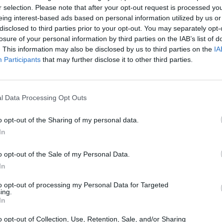
r selection. Please note that after your opt-out request is processed y
Eladó:
Nagyház
eing interest-based ads based on personal information utilized by us or
disclosed to third parties prior to your opt-out. You may separately opt-
Cím: Müller M
losure of your personal information by third parties on the IAB’s list of
Nagyházi Galér
. This information may also be disclosed by us to third parties on the
IA
1055 Budapest,
Participants
that may further disclose it to other third parties.
Telefon: +361 
Weboldal:
htt
Bemutatkozás: Magas színvonalú festmények és m
l Data Processing Opt Outs
ékszerek, néprajzi tárgyak értékesítése és aukc
értékbecslés. Árveréseinkre a tárgyfelvétel folyam
o opt-out of the Sharing of my personal data.
In
GALÉRIA TOVÁBBI MŰTÁRGYAI
o opt-out of the Sale of my Personal Data.
In
to opt-out of processing my Personal Data for Targeted
ing.
In
o opt-out of Collection, Use, Retention, Sale, and/or Sharing