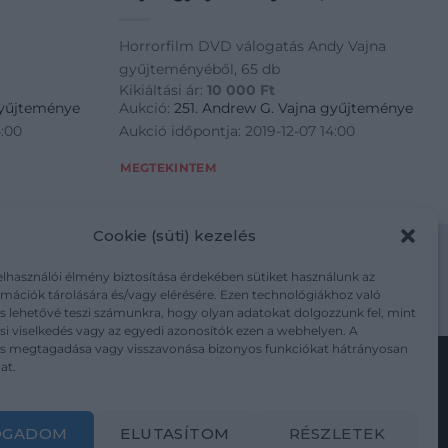
Horrorfilm DVD válogatás Andy Vajna
gyűjteményéből, 65 db
Kikiáltási ár:
10 000
Ft
gyűjteménye
Aukció:
251. Andrew G. Vajna gyűjteménye
4:00
Aukció időpontja: 2019-12-07 14:00
MEGTEKINTEM
Cookie (süti) kezelés
elhasználói élmény biztosítása érdekében sütiket használunk az
mációk tárolására és/vagy elérésére. Ezen technológiákhoz való
m/adatkezelesi-tajekoztato/
s lehetővé teszi számunkra, hogy olyan adatokat dolgozzunk fel, mint
i viselkedés vagy az egyedi azonosítók ezen a webhelyen. A
ás megtagadása vagy visszavonása bizonyos funkciókat hátrányosan
at.
Kövesse a műtárgy.com-ot
OGADOM
ELUTASÍTOM
RÉSZLETEK