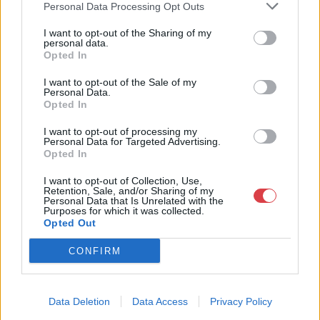
Personal Data Processing Opt Outs
festészet és szecessziós Zsolnay kerámiák adás-vétele és
aukcionálása. Exkluzív aukciók évente 3 alkalommal.
I want to opt-out of the Sharing of my
personal data.
Opted In
GALÉRIA TOVÁBBI MŰTÁRGYAI
I want to opt-out of the Sale of my
Personal Data.
Opted In
I want to opt-out of processing my
Personal Data for Targeted Advertising.
Opted In
I want to opt-out of Collection, Use,
KAPCSOLÓDÓ MŰTÁRGYAK
Retention, Sale, and/or Sharing of my
Personal Data that Is Unrelated with the
Purposes for which it was collected.
Opted Out
CONFIRM
Data Deletion
Data Access
Privacy Policy