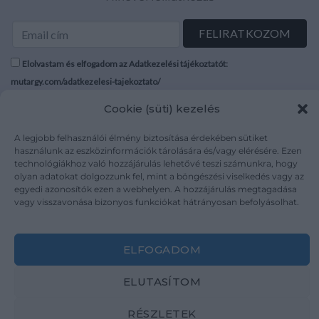
Elolvastam és elfogadom az Adatkezelési tájékoztatót:
mutargy.com/adatkezelesi-tajekoztato/
Cookie (süti) kezelés
Rólunk
Áraink
Médiaajánlat
ÁSZF
A legjobb felhasználói élmény biztosítása érdekében sütiket
használunk az eszközinformációk tárolására és/vagy elérésére. Ezen
Karrier
Adatvédelem
technológiákhoz való hozzájárulás lehetővé teszi számunkra, hogy
Kapcsolat
Impresszum
olyan adatokat dolgozzunk fel, mint a böngészési viselkedés vagy az
egyedi azonosítók ezen a webhelyen. A hozzájárulás megtagadása
vagy visszavonása bizonyos funkciókat hátrányosan befolyásolhat.
Kövesse a műtárgy.com-ot
ELFOGADOM
ELUTASÍTOM
Weboldal és Webshop készítés:
Ferenczi Sándor
RÉSZLETEK