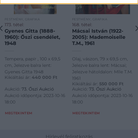
FESTMÉNY, GRAFIKA
FESTMÉNY, GRAFIKA
173. tétel:
168. tétel:
Gyenes Gitta (1888-
Mácsai István (1922-
1960): Őszi csendélet,
2005): Mademoiselle
1948
T.M., 1961
Tempera, papír , 100 x 69,5
Olaj, vászon, 79 x 69,5 cm,
cm, Jelezve balra lent:
Jelezve balra lent: Mácsai;
Gyenes Gitta 1948
Jelezve hátoldalon: Mlle T.M.
Kikiáltási ár:
440 000
Ft
1961
Kikiáltási ár:
550 000
Ft
Aukció:
73. Őszi Aukció
Aukció:
73. Őszi Aukció
Aukció időpontja: 2023-10-16
Aukció időpontja: 2023-10-16
18:00
18:00
MEGTEKINTEM
MEGTEKINTEM
Hírlevél feliratkozás