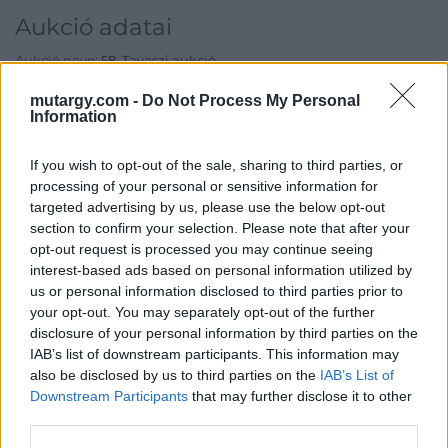
Aukció adatai
Aukció neve:
58. Tavaszi aukció
Aukció dátuma: 2018.05.14
mutargy.com -
Do Not Process My Personal
Information
Aukció ideje: 18:00
Aukció helye: Budapest Kongresszusi Központ
If you wish to opt-out of the sale, sharing to third parties, or
Tételszám: 87
processing of your personal or sensitive information for
targeted advertising by us, please use the below opt-out
section to confirm your selection. Please note that after your
Eladó adatai
opt-out request is processed you may continue seeing
interest-based ads based on personal information utilized by
Eladó:
Virág Judit Galéria
us or personal information disclosed to third parties prior to
your opt-out. You may separately opt-out of the further
Cím: Nemes Zsófia
disclosure of your personal information by third parties on the
Mű-Terem Galéria Kft.
1055 Budapest, Falk Miksa u. 30
IAB’s list of downstream participants. This information may
also be disclosed by us to third parties on the
IAB’s List of
Telefon: 36-1-312-2071, 269-4681 269-4681
Downstream Participants
that may further disclose it to other
Weboldal:
http://www.viragjuditgaleria.hu
third parties.
Bemutatkozás: Kiemelkedő kvalitású 19. és 20. századi magyar