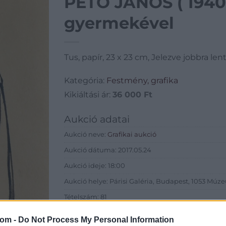
PETŐ JÁNOS ( 1940
gyermekével
Tus, papír, 23 x 23 cm, Jelezve jobbra lent
Kategória:
Festmény, grafika
Kikiáltási ár:
36 000
Ft
Aukció adatai
Aukció neve:
Grafikai aukció
Aukció dátuma: 2017.05.24
Aukció ideje: 18:00
Aukció helye: Párisi Galéria, Budapest, 1053 Múze
Tételszám: 81
com -
Do Not Process My Personal Information
Eladó adatai