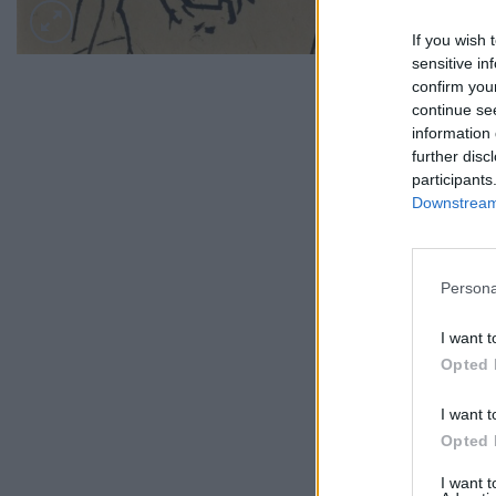
If you wish 
sensitive in
confirm you
continue se
information 
further disc
participants
Downstream 
Persona
I want t
Opted 
I want t
Opted 
I want 