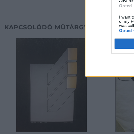
Advertis
Opted 
I want t
of my P
was col
KAPCSOLÓDÓ MŰTÁRGYAK
Opted 