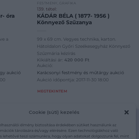
FESTMÉNY, GRAFIKA
139. tétel:
- óra
KÁDÁR BÉLA ( 1877- 1956 )
Könnyező Szűzanya
zve a
99 x 69 cm. Vegyes technika, karton.
Hátoldalon Győri Szeékesegyház Könnyező
Szűzmária kézírás
Kikiáltási ár:
420 000
Ft
Aukció:
gy aukció
Karácsonyi festmény és műtárgy aukció
:00
Aukció időpontja: 2017-11-30 18:00
MEGTEKINTEM
Cookie (süti) kezelés
elhasználói élmény biztosítása érdekében sütiket használunk az
mációk tárolására és/vagy elérésére. Ezen technológiákhoz való
m/adatkezelesi-tajekoztato/
s lehetővé teszi számunkra, hogy olyan adatokat dolgozzunk fel, mint