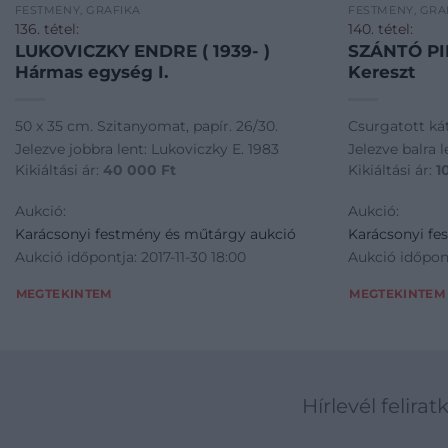
FESTMÉNY, GRAFIKA
FESTMÉNY, GRA
136. tétel:
140. tétel:
LUKOVICZKY ENDRE ( 1939- )
SZÁNTÓ PIR
Hármas egység I.
Kereszt
50 x 35 cm. Szitanyomat, papír. 26/30.
Csurgatott kát
Jelezve jobbra lent: Lukoviczky E. 1983
Jelezve balra 
Kikiáltási ár:
40 000
Ft
Kikiáltási ár:
1
Aukció:
Aukció:
Karácsonyi festmény és műtárgy aukció
Karácsonyi fe
Aukció időpontja: 2017-11-30 18:00
Aukció időpont
MEGTEKINTEM
MEGTEKINTEM
Hírlevél felirat