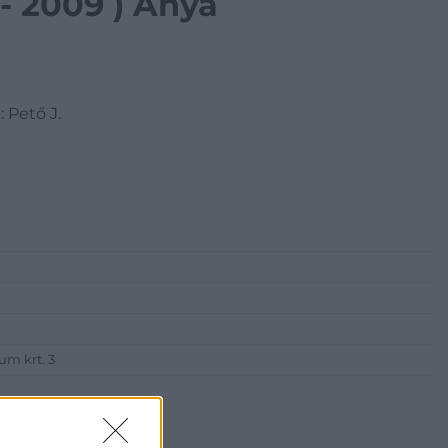
- 2009 ) Anya
: Pető J.
um krt. 3