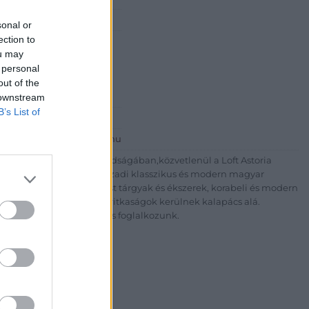
si Galéria
sonal or
ection to
Dávid
ou may
 personal
out of the
t. 3
 downstream
B’s List of
612699611
http://www.parisigaleria.hu
a Hotel Astoria szomszédságában,közvetlenül a Loft Astoria
lnay porcelán, XIX.-XX. századi klasszikus és modern magyar
yak,valamint, antik ezüst tárgyak és ékszerek, korabeli és modern
és klasszkus műtárgyak,ritkaságok kerülnek kalapács alá.
sével és árverezésével is foglalkozunk.