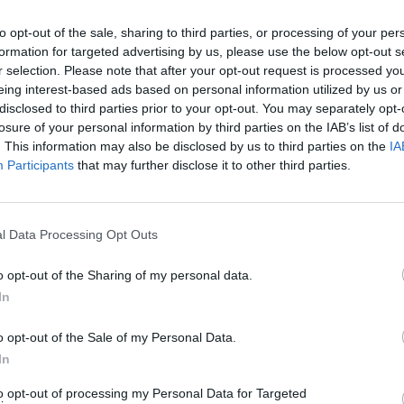
Eladó:
Pári
to opt-out of the sale, sharing to third parties, or processing of your per
formation for targeted advertising by us, please use the below opt-out s
Cím: Tóth 
r selection. Please note that after your opt-out request is processed y
NESJU Kft.
eing interest-based ads based on personal information utilized by us or
Pécs
disclosed to third parties prior to your opt-out. You may separately opt-
Múzeum kr
7635
losure of your personal information by third parties on the IAB’s list of
. This information may also be disclosed by us to third parties on the
IA
Telefon: 0
Participants
that may further disclose it to other third parties.
Weboldal:
Bemutatkozás: Galériánk Budapest belvárosában,
mellett található. Érdeklődési körünk: Antik Zso
l Data Processing Opt Outs
festészet,modern szobrok-kisplasztikák és műtárg
bútorok ,üveg ritkaságok. Árveréseinken modern 
o opt-out of the Sharing of my personal data.
Hagyatékok,gyűjtemények felértékelésével ,kezelé
In
GALÉRIA TOVÁBBI MŰTÁRGYAI
o opt-out of the Sale of my Personal Data.
In
to opt-out of processing my Personal Data for Targeted