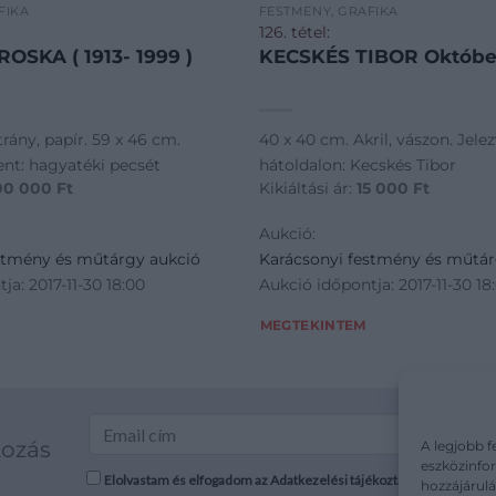
FIKA
FESTMÉNY, GRAFIKA
126. tétel:
OSKA ( 1913- 1999 )
KECSKÉS TIBOR Október
rány, papír. 59 x 46 cm.
40 x 40 cm. Akril, vászon. Jele
lent: hagyatéki pecsét
hátoldalon: Kecskés Tibor
00 000
Ft
Kikiáltási ár:
15 000
Ft
Aukció:
stmény és műtárgy aukció
Karácsonyi festmény és műtár
ja: 2017-11-30 18:00
Aukció időpontja: 2017-11-30 18
MEGTEKINTEM
kozás
A legjobb f
eszközinfor
Elolvastam és elfogadom az Adatkezelési tájékoztatót: mutargy.co
hozzájárulá