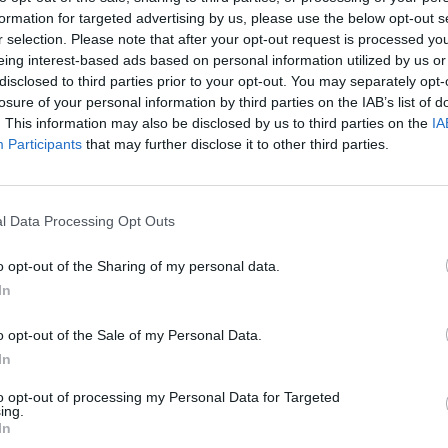
formation for targeted advertising by us, please use the below opt-out s
Cím: BÁV Z
r selection. Please note that after your opt-out request is processed y
1027 Budap
eing interest-based ads based on personal information utilized by us or
Telefon: (06
disclosed to third parties prior to your opt-out. You may separately opt-
Weboldal:
losure of your personal information by third parties on the IAB’s list of
. This information may also be disclosed by us to third parties on the
IA
Participants
that may further disclose it to other third parties.
Bemutatkozás: Az ország legnagyobb múltú, 240
BÁV ZRt. óriási tapasztalatával, szakmai tekin
műkereskedelem meghatározó szereplője. A 200
műkereskedelem egyik legfontosabb színterévé, 
l Data Processing Opt Outs
műkereskedelmi üzlethálózatával rendelkező BÁV
eladni, vagy venni kívánók rendelkezésére.
o opt-out of the Sharing of my personal data.
In
GALÉRIA TOVÁBBI MŰTÁRGYAI
o opt-out of the Sale of my Personal Data.
In
to opt-out of processing my Personal Data for Targeted
ing.
In