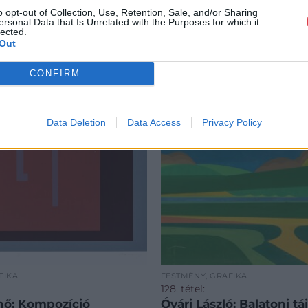
o opt-out of Collection, Use, Retention, Sale, and/or Sharing
ersonal Data that Is Unrelated with the Purposes for which it
lected.
Out
CONFIRM
Data Deletion
Data Access
Privacy Policy
FIKA
FESTMÉNY, GRAFIKA
128. tétel:
nő: Kompozíció
Óvári László: Balatoni táj