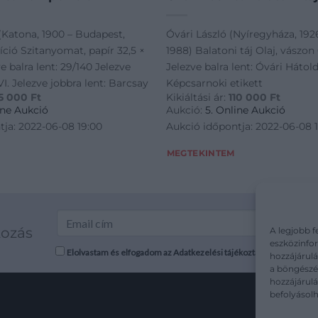
(Katona, 1900 – Budapest,
Óvári László (Nyíregyháza, 192
ció Szitanyomat, papír 32,5 ×
1988) Balatoni táj Olaj, vászo
e balra lent: 29/140 Jelezve
Jelezve balra lent: Óvári Hátol
VI. Jelezve jobbra lent: Barcsay
Képcsarnoki etikett
5 000
Ft
Kikiáltási ár:
110 000
Ft
ine Aukció
Aukció:
5. Online Aukció
tja: 2022-06-08 19:00
Aukció időpontja: 2022-06-08 
MEGTEKINTEM
kozás
A legjobb f
eszközinfor
Elolvastam és elfogadom az Adatkezelési tájékoztatót: mutargy.co
hozzájárulá
a böngészés
hozzájárul
befolyásolh