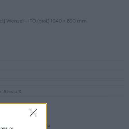
d.) Wenzel – ITO (graf.) 1040 × 690 mm
 Bécsi u. 3.
 ART Aukciósház és Galéria
sonal or