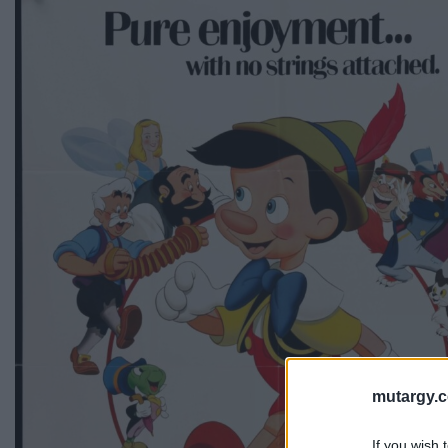
mutargy.
If you wish 