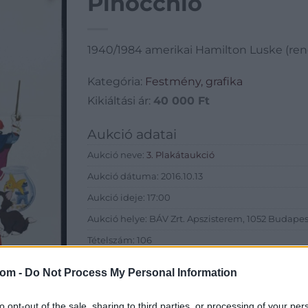
Pinocchio
1940/1984 amerikai Hamilton Luske (ren
Kategória:
Festmény, grafika
Kikiáltási ár:
40 000
Ft
Aukció adatai
Aukció neve:
3. Plakátaukció
Aukció dátuma: 2016.10.13
Aukció ideje: 17:00
Aukció helye: BÁV Zrt. Apszisterem, 1052 Budapest,
Tételszám: 106
com -
Do Not Process My Personal Information
Eladó adatai
Eladó:
BÁV
to opt-out of the sale, sharing to third parties, or processing of your per