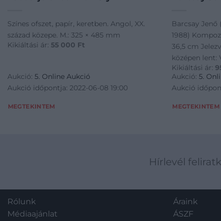
Színes ofszet, papír, keretben. Angol, XX.
Barcsay Jenő 
század közepe. M.: 325 × 485 mm
1988) Kompozí
Kikiáltási ár:
55 000
Ft
36,5 cm Jelezv
középen lent: 
Kikiáltási ár:
9
Aukció:
5. Online Aukció
Aukció:
5. Onl
Aukció időpontja: 2022-06-08 19:00
Aukció időpon
MEGTEKINTEM
MEGTEKINTEM
Hírlevél felirat
Rólunk
Áraink
Médiaajánlat
ÁSZF