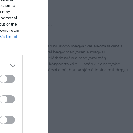
ection to
Rt.
ou may
est, Csalogány u. 23-33.
 personal
 1) 331 0513
out of the
http://bav-art.hu
 downstream
B’s List of
 esztendeje jogfolytonosan működő magyar vállalkozásaként a
télyével és megbízhatóságával hagyományosan a magyar
7-ben megújult BÁV Aukciósház mára a magyarországi
kereskedelmi és árverési központtá vált. . Hazánk legnagyobb
 ZRt. felkészült munkatársai a hét hat napján állnak a műtárgyat