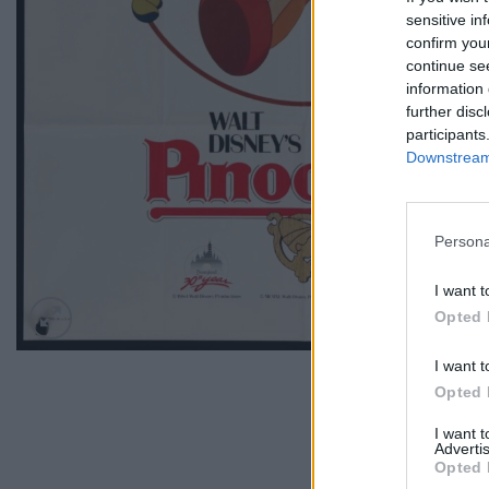
sensitive in
confirm you
continue se
information 
further disc
participants
Downstream 
Persona
I want t
Opted 
I want t
Opted 
I want 
Advertis
Opted 