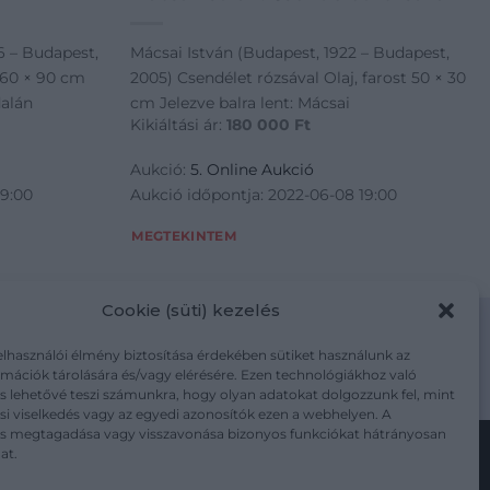
6 – Budapest,
Mácsai István (Budapest, 1922 – Budapest,
n 60 × 90 cm
2005) Csendélet rózsával Olaj, farost 50 × 30
dalán
cm Jelezve balra lent: Mácsai
Kikiáltási ár:
180 000
Ft
Aukció:
5. Online Aukció
19:00
Aukció időpontja: 2022-06-08 19:00
MEGTEKINTEM
Cookie (süti) kezelés
elhasználói élmény biztosítása érdekében sütiket használunk az
mációk tárolására és/vagy elérésére. Ezen technológiákhoz való
m/adatkezelesi-tajekoztato/
s lehetővé teszi számunkra, hogy olyan adatokat dolgozzunk fel, mint
i viselkedés vagy az egyedi azonosítók ezen a webhelyen. A
ás megtagadása vagy visszavonása bizonyos funkciókat hátrányosan
at.
Kövesse a műtárgy.com-ot