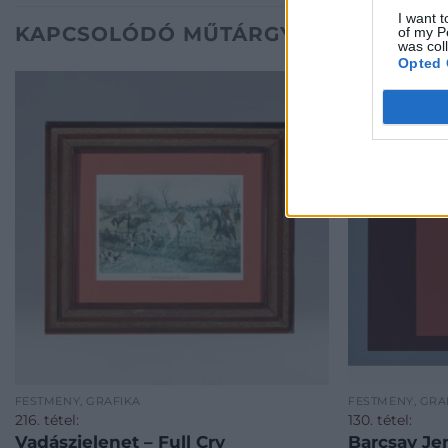
I want t
KAPCSOLÓDÓ MŰTÁRGYAK
of my P
was col
Opted 
FESTMÉNY, GRAFIKA
FESTMÉNY, GRA
216. tétel:
130. tétel:
Vadászjelenet – Full Cry
Barcsay Je