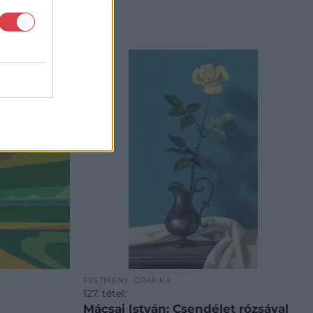
FESTMÉNY, GRAFIKA
127. tétel:
Mácsai István: Csendélet rózsával