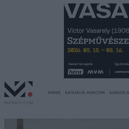
Skip
to
content
HÍREK
AKTUÁLIS AUKCIÓK
AUKCIÓ 