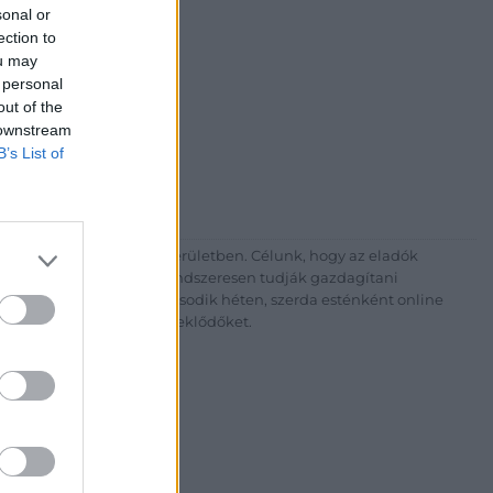
sonal or
.
ection to
ou may
 personal
out of the
 downstream
B’s List of
gyujtokhaza.hu
nkat Budapesten, a II. kerületben. Célunk, hogy az eladók
yaikra, az eladók pedig rendszeresen tudják gazdagítani
 is rendezünk minden második héten, szerda esténként online
g várjuk szeretettel az érdeklődőket.