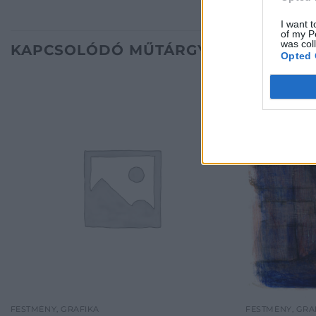
I want t
of my P
was col
KAPCSOLÓDÓ MŰTÁRGYAK
Opted 
FESTMÉNY, GRAFIKA
FESTMÉNY, GRA