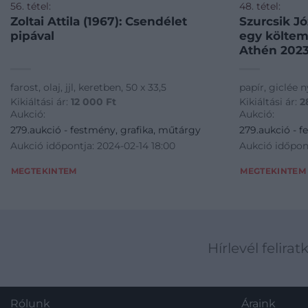
56. tétel:
48. tétel:
Zoltai Attila (1967): Csendélet
Szurcsik Jó
pipával
egy költem
Athén 2023
farost, olaj, jjl, keretben, 50 x 33,5
papír, giclée n
Kikiáltási ár:
12 000
Ft
Kikiáltási ár:
2
Aukció:
Aukció:
279.aukció - festmény, grafika, műtárgy
279.aukció - f
Aukció időpontja: 2024-02-14 18:00
Aukció időpont
MEGTEKINTEM
MEGTEKINTEM
Hírlevél felirat
Rólunk
Áraink