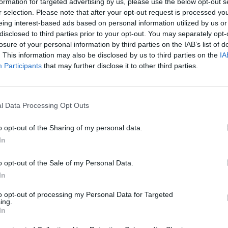
formation for targeted advertising by us, please use the below opt-out s
Cím: Kolozsvá
r selection. Please note that after your opt-out request is processed y
Kieselbach Galé
eing interest-based ads based on personal information utilized by us or
1055 Budapest, 
disclosed to third parties prior to your opt-out. You may separately opt-
losure of your personal information by third parties on the IAB’s list of
Telefon: +36 1 
. This information may also be disclosed by us to third parties on the
IA
Weboldal:
htt
Participants
that may further disclose it to other third parties.
Bemutatkozás: A Galéria profilja a 19. és 20. szá
mesterei, de foglalkozik nemzetközi művészettel,
aukcióján tízezernél több tételt árverezett el, és 
l Data Processing Opt Outs
művészettörténész, a Galéria tulajdonosa több mi
dolgozik a magyar festészet hazai és nemzetközi 
o opt-out of the Sharing of my personal data.
albumaival alapvetően változtatta meg a magyar 
In
GALÉRIA TOVÁBBI MŰTÁRGYAI
o opt-out of the Sale of my Personal Data.
In
to opt-out of processing my Personal Data for Targeted
ing.
In