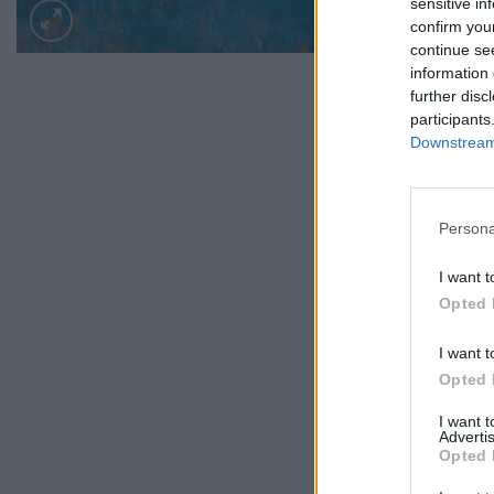
sensitive in
confirm you
continue se
information 
further disc
participants
Downstream 
Persona
I want t
Opted 
I want t
Opted 
I want 
Advertis
Opted 