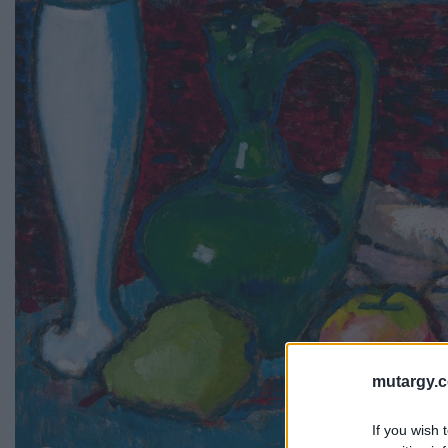
mutargy.
If you wish 