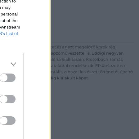
ection to
ry Gyöngyvér
ou may
ria Ker. Kft
 personal
Szent István krt. 5.
out of the
 downstream
269 3148 +36 1 269 2219
B’s List of
p://www.kieselbach.hu
zadi modern magyar festészet és az ezt megelőző korok régi
 fotográfiával és kortárs képzőművészettel is. Eddigi negyven
sok ezer kép szerepelt a Galéria kiállításain. Kieselbach Tamás
nt 30 éves szakmai tapasztalattal rendelkezik. Elkötelezetten
elismertetésén. Monumentális, a hazai festészet történetét újraíró
vizuális művészetről addig kialakult képet.