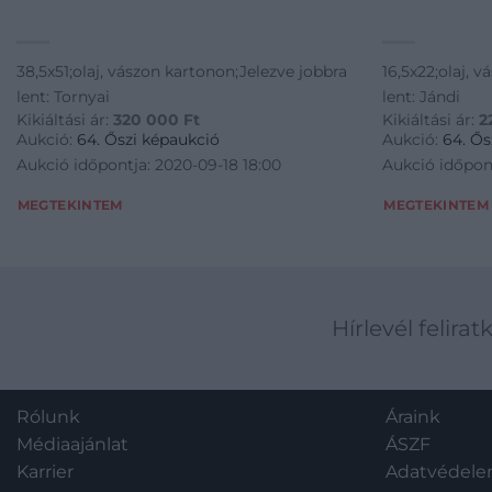
38,5x51;olaj, vászon kartonon;Jelezve jobbra
16,5x22;olaj, 
lent: Tornyai
lent: Jándi
Kikiáltási ár:
320 000
Ft
Kikiáltási ár:
2
Aukció:
64. Őszi képaukció
Aukció:
64. Ős
Aukció időpontja: 2020-09-18 18:00
Aukció időpont
MEGTEKINTEM
MEGTEKINTEM
Hírlevél felirat
Rólunk
Áraink
Médiaajánlat
ÁSZF
Karrier
Adatvédel