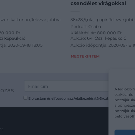
csendélet virágokkal
vászon kartonon;Jelezve jobbra
38x28,5;olaj, papír;Jelezve jobbr
Perlrott Csaba
20 000
Ft
Kikiáltási ár:
800 000
Ft
zi képaukció
Aukció:
64. Őszi képaukció
ja: 2020-09-18 18:00
Aukció időpontja: 2020-09-18 1
MEGTEKINTEM
kozás
A legjobb f
eszközinfor
Elolvastam és elfogadom az Adatkezelési tájékoztatót: mutargy.co
hozzájárulá
a böngészés
hozzájárul
befolyásolh
em