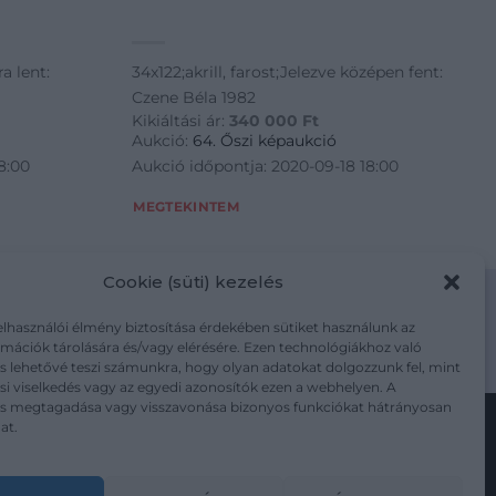
a lent:
34x122;akrill, farost;Jelezve középen fent:
Czene Béla 1982
Kikiáltási ár:
340 000
Ft
Aukció:
64. Őszi képaukció
8:00
Aukció időpontja: 2020-09-18 18:00
MEGTEKINTEM
Cookie (süti) kezelés
elhasználói élmény biztosítása érdekében sütiket használunk az
mációk tárolására és/vagy elérésére. Ezen technológiákhoz való
m/adatkezelesi-tajekoztato/
s lehetővé teszi számunkra, hogy olyan adatokat dolgozzunk fel, mint
i viselkedés vagy az egyedi azonosítók ezen a webhelyen. A
ás megtagadása vagy visszavonása bizonyos funkciókat hátrányosan
at.
Kövesse a műtárgy.com-ot