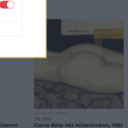
FESTMÉNY, GRAFIKA
218. tétel:
Czene Béla: Akt műteremben, 1982