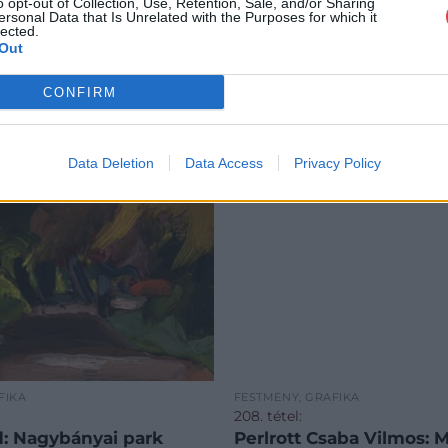
o opt-out of Collection, Use, Retention, Sale, and/or Sharing
ersonal Data that Is Unrelated with the Purposes for which it
lected.
Out
CONFIRM
Data Deletion
Data Access
Privacy Policy
FIKA
FESTMÉNY, GRAFIKA
208. tétel:
Jándi Dávid: Nagybányai park
Perlrott Csaba Vilmos: Műtermi