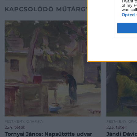
I want t
of my P
KAPCSOLÓDÓ MŰTÁRGYAK
was col
Opted 
FESTMÉNY, GRAFIKA
FESTMÉNY, GRA
224. tétel:
223. tétel:
Tornyai János: Napsütötte udvar