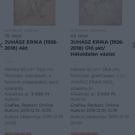
FESTMÉNY, GRAFIKA
FESTMÉNY, GRAFIKA
78. tétel:
69. tétel:
JUHÁSZ ERIKA (1926-
JUHÁSZ ERIKA (1926-
2018) Akt
2018) Ülő akt/
Hátoldalán vázlat
Mérete 50 cm* 34,5 cm,
Mérete 42 cm* 29,8 cm,
Technika: szén/papír, a
Technika: grafit/papír, J.J.L.:
festőnő mappájából, apró
JUHÁSZ ERIKA 1962,
szakadás
állapota jó
Kikiáltási ár:
3 000
Ft
Kikiáltási ár:
3 000
Ft
Aukció:
Aukció:
Grafika, Rézkarc Online
Grafika, Rézkarc Online
Aukció 2019.12.10.-12.19.
Aukció 2019.12.10.-12.19.
Aukció időpontja: 2019-12-19
Aukció időpontja: 2019-12-19
20:00
20:00
MEGTEKINTEM
MEGTEKINTEM