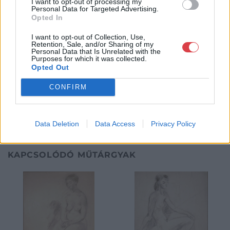
I want to opt-out of processing my
Personal Data for Targeted Advertising.
lebonyolításával. A weboldalon elérhetőek a cég által kínált
Opted In
festmények, és egy online aukciós felület is, mely által bárki
számára lehetőség nyílik egy regisztráció után, hogy részt
I want to opt-out of Collection, Use,
vegyen a cég online aukcióin.
Retention, Sale, and/or Sharing of my
Personal Data that Is Unrelated with the
Purposes for which it was collected.
GALÉRIA TOVÁBBI MŰTÁRGYAI
Opted Out
CONFIRM
Data Deletion
Data Access
Privacy Policy
KAPCSOLÓDÓ MŰTÁRGYAK