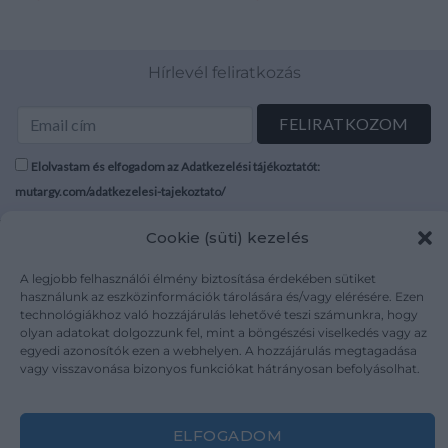
Hírlevél feliratkozás
Elolvastam és elfogadom az Adatkezelési tájékoztatót:
mutargy.com/adatkezelesi-tajekoztato/
Cookie (süti) kezelés
Rólunk
Áraink
Médiaajánlat
ÁSZF
A legjobb felhasználói élmény biztosítása érdekében sütiket
Karrier
Adatvédelem
használunk az eszközinformációk tárolására és/vagy elérésére. Ezen
technológiákhoz való hozzájárulás lehetővé teszi számunkra, hogy
Kapcsolat
Impresszum
olyan adatokat dolgozzunk fel, mint a böngészési viselkedés vagy az
egyedi azonosítók ezen a webhelyen. A hozzájárulás megtagadása
vagy visszavonása bizonyos funkciókat hátrányosan befolyásolhat.
Kövesse a műtárgy.com-ot
ELFOGADOM