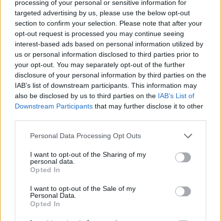
processing of your personal or sensitive information for
Aukció helye:
https://www.amordelarte.hu/aukciok/
targeted advertising by us, please use the below opt-out
Tételszám: 211
section to confirm your selection. Please note that after your
opt-out request is processed you may continue seeing
interest-based ads based on personal information utilized by
Eladó adatai
us or personal information disclosed to third parties prior to
your opt-out. You may separately opt-out of the further
Eladó:
Amor Del Arte Galéria-
disclosure of your personal information by third parties on the
Aukciósház
IAB’s list of downstream participants. This information may
Cím: Ráduly Zoltán
also be disclosed by us to third parties on the
IAB’s List of
Amor Del Arte Kft.
Downstream Participants
that may further disclose it to other
Sopron
third parties.
06202391066
9400
Personal Data Processing Opt Outs
Telefon: 06202391066
I want to opt-out of the Sharing of my
personal data.
Weboldal:
Opted In
http://www.amordelarte.hu
I want to opt-out of the Sale of my
Bemutatkozás: A cég főtevékenysége minden olyan
Personal Data.
tevékenység, mely kapcsolatban áll a festmények és műtárgyak
Opted In
adás-vételével, bizományosi értékesítésével, festmények
értékbecslésével és online aukciók szervezésével és