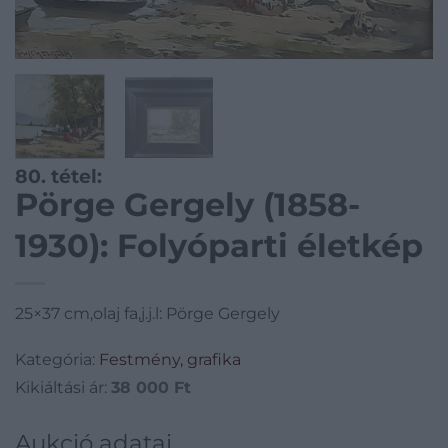
80. tétel:
Pörge Gergely (1858-
1930): Folyóparti életkép
25×37 cm,olaj fa,j.j.l: Pörge Gergely
Kategória:
Festmény, grafika
Kikiáltási ár:
38 000
Ft
Aukció adatai