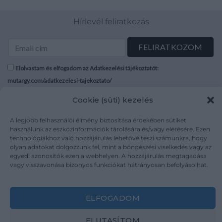
Hírlevél feliratkozás
Elolvastam és elfogadom az Adatkezelési tájékoztatót:
mutargy.com/adatkezelesi-tajekoztato/
Cookie (süti) kezelés
Rólunk
Áraink
Médiaajánlat
ÁSZF
A legjobb felhasználói élmény biztosítása érdekében sütiket
használunk az eszközinformációk tárolására és/vagy elérésére. Ezen
Karrier
Adatvédelem
technológiákhoz való hozzájárulás lehetővé teszi számunkra, hogy
Kapcsolat
Impresszum
olyan adatokat dolgozzunk fel, mint a böngészési viselkedés vagy az
egyedi azonosítók ezen a webhelyen. A hozzájárulás megtagadása
vagy visszavonása bizonyos funkciókat hátrányosan befolyásolhat.
Kövesse a műtárgy.com-ot
ELFOGADOM
ELUTASÍTOM