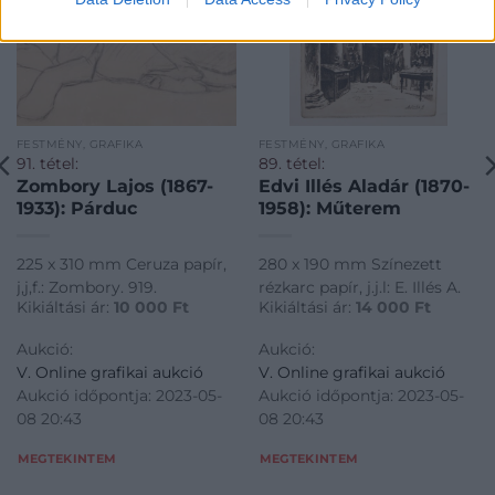
FESTMÉNY, GRAFIKA
FESTMÉNY, GRAFIKA
91. tétel:
89. tétel:
Zombory Lajos (1867-
Edvi Illés Aladár (1870-
1933): Párduc
1958): Műterem
225 x 310 mm Ceruza papír,
280 x 190 mm Színezett
j,j,f.: Zombory. 919.
rézkarc papír, j.j.l: E. Illés A.
Kikiáltási ár:
10 000
Ft
Kikiáltási ár:
14 000
Ft
Aukció:
Aukció:
V. Online grafikai aukció
V. Online grafikai aukció
Aukció időpontja: 2023-05-
Aukció időpontja: 2023-05-
08 20:43
08 20:43
MEGTEKINTEM
MEGTEKINTEM