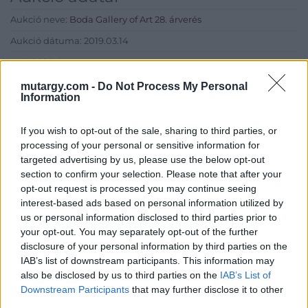
Aukció neve:
Boda Gallery of Art 28. árverés
Aukció dátuma: 2019.03.14
Aukció ideje: 18:00
Aukció helye: Bálna Budapest 1093 Fővám tér 11-12. -1 színt H01-
mutargy.com -
Do Not Process My Personal
Information
es üzlet
Tételszám: 80
If you wish to opt-out of the sale, sharing to third parties, or
processing of your personal or sensitive information for
Eladó adatai
targeted advertising by us, please use the below opt-out
section to confirm your selection. Please note that after your
Eladó:
Boda Gallery of Art
opt-out request is processed you may continue seeing
interest-based ads based on personal information utilized by
Cím: Boda Péter
us or personal information disclosed to third parties prior to
Boda Galéria és Aukciósház
your opt-out. You may separately opt-out of the further
Budapest
disclosure of your personal information by third parties on the
1111.Budapest Bartók Béla út 34
IAB’s list of downstream participants. This information may
1111
also be disclosed by us to third parties on the
IAB’s List of
Telefon: (06-20) 519-08-91 ; (06-1)
Downstream Participants
that may further disclose it to other
784-5852
third parties.