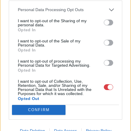
Weboldal:
Personal Data Processing Opt Outs
http://www.bodaofart.com
Bemutatkozás: Galériánk 2012-ben kezdett el foglalkozni
I want to opt-out of the Sharing of my
personal data.
árverések rendezésével, festményeket, művészeti tárgyakat,
Opted In
kínálunk és keresünk.
I want to opt-out of the Sale of my
GALÉRIA TOVÁBBI MŰTÁRGYAI
Personal Data.
Opted In
I want to opt-out of processing my
Personal Data for Targeted Advertising.
Opted In
I want to opt-out of Collection, Use,
Retention, Sale, and/or Sharing of my
Personal Data that Is Unrelated with the
Purposes for which it was collected.
KAPCSOLÓDÓ MŰTÁRGYAK
Opted Out
CONFIRM
Data Deletion
Data Access
Privacy Policy