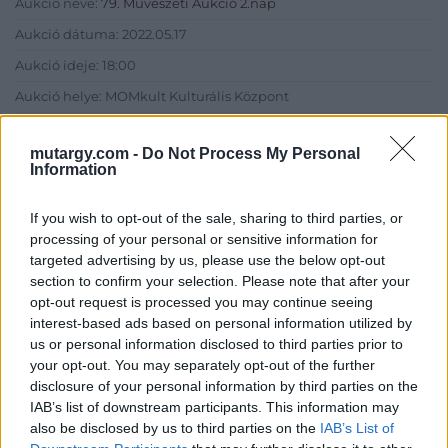
Aukció neve:
79. Művészeti Aukció 2.nap
Aukció dátuma: 2022.05.17
Aukció ideje: 18:00
Aukció helye: MOMkult Kulturális Központ
Tételszám: 437
mutargy.com -
Do Not Process My Personal
Information
Eladó adatai
If you wish to opt-out of the sale, sharing to third parties, or
Eladó:
BÁV ART Aukciósház és
processing of your personal or sensitive information for
Galéria
targeted advertising by us, please use the below opt-out
Cím: BÁV ZRt.
section to confirm your selection. Please note that after your
1027 Budapest, Csalogány u.
opt-out request is processed you may continue seeing
23-33.
interest-based ads based on personal information utilized by
us or personal information disclosed to third parties prior to
Telefon: (06 1) 331 0513
your opt-out. You may separately opt-out of the further
Weboldal:
http://bav-art.hu
disclosure of your personal information by third parties on the
IAB’s list of downstream participants. This information may
Bemutatkozás: Az ország legnagyobb múltú, 240 esztendeje
also be disclosed by us to third parties on the
IAB’s List of
jogfolytonosan működő magyar vállalkozásaként a BÁV ZRt.