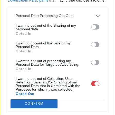
Downstream Participants
that may further disclose it to other
óriási tapasztalatával, szakmai tekintélyével és
megbízhatóságával hagyományosan a magyar
third parties.
műkereskedelem meghatározó szereplője. A 2007-ben
megújult BÁV Aukciósház mára a magyarországi
Personal Data Processing Opt Outs
műkereskedelem egyik legfontosabb színterévé, kereskedelmi
I want to opt-out of the Sharing of my
és árverési központtá vált. . Hazánk legnagyobb
personal data.
műkereskedelmi üzlethálózatával rendelkező BÁV ZRt.
Opted In
felkészült munkatársai a hét hat napján állnak a műtárgyat
eladni, vagy venni kívánók rendelkezésére.
I want to opt-out of the Sale of my
Personal Data.
Opted In
GALÉRIA TOVÁBBI MŰTÁRGYAI
I want to opt-out of processing my
Personal Data for Targeted Advertising.
Opted In
I want to opt-out of Collection, Use,
Retention, Sale, and/or Sharing of my
Personal Data that Is Unrelated with the
Purposes for which it was collected.
Opted Out
KAPCSOLÓDÓ MŰTÁRGYAK
CONFIRM