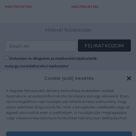
MEGTEKINTEM
MEGTEKINTEM
Hírlevél feliratkozás
Elolvastam és elfogadom az Adatkezelési tájékoztatót:
mutargy.com/adatkezelesi-tajekoztato/
Cookie (süti) kezelés
Rólunk
Áraink
Médiaajánlat
ÁSZF
A legjobb felhasználói élmény biztosítása érdekében sütiket
használunk az eszközinformációk tárolására és/vagy elérésére. Ezen
Karrier
Adatvédelem
technológiákhoz való hozzájárulás lehetővé teszi számunkra, hogy
Kapcsolat
Impresszum
olyan adatokat dolgozzunk fel, mint a böngészési viselkedés vagy az
egyedi azonosítók ezen a webhelyen. A hozzájárulás megtagadása
vagy visszavonása bizonyos funkciókat hátrányosan befolyásolhat.
Kövesse a műtárgy.com-ot