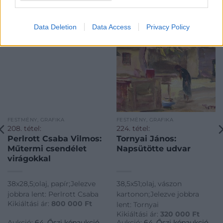
Data Deletion
Data Access
Privacy Policy
FESTMÉNY, GRAFIKA
FESTMÉNY, GRAFIKA
208. tétel:
224. tétel:
Perlrott Csaba Vilmos:
Tornyai János:
Műtermi csendélet
Napsütötte udvar
virágokkal
38x28,5;olaj, papír;Jelezve
38,5x51;olaj, vászon
jobbra lent: Perlrott Csaba
kartonon;Jelezve jobbra
Kikiáltási ár:
800 000
Ft
lent: Tornyai
Kikiáltási ár:
320 000
Ft
Aukció:
64. Őszi képaukció
Aukció:
64. Őszi képaukció