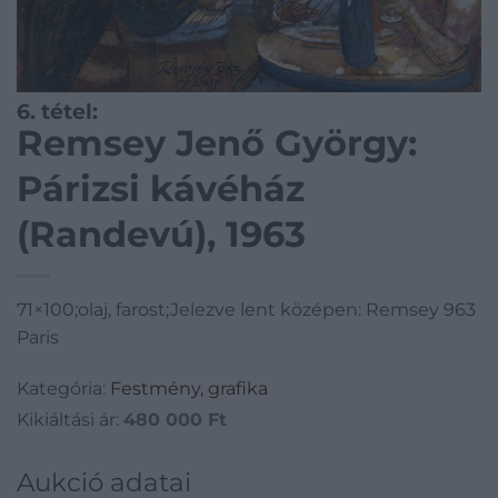
6. tétel:
Remsey Jenő György:
Párizsi kávéház
(Randevú), 1963
71×100;olaj, farost;Jelezve lent középen: Remsey 963
Paris
Kategória:
Festmény, grafika
Kikiáltási ár:
480 000
Ft
Aukció adatai