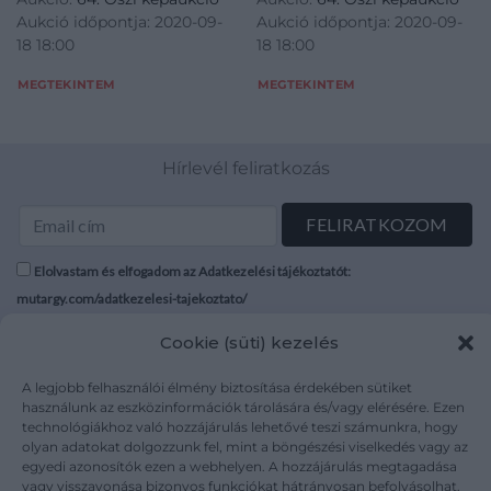
Aukció időpontja: 2020-09-
Aukció időpontja: 2020-09-
18 18:00
18 18:00
MEGTEKINTEM
MEGTEKINTEM
Hírlevél feliratkozás
Elolvastam és elfogadom az Adatkezelési tájékoztatót:
mutargy.com/adatkezelesi-tajekoztato/
Cookie (süti) kezelés
Rólunk
Áraink
Médiaajánlat
ÁSZF
A legjobb felhasználói élmény biztosítása érdekében sütiket
Karrier
Adatvédelem
használunk az eszközinformációk tárolására és/vagy elérésére. Ezen
technológiákhoz való hozzájárulás lehetővé teszi számunkra, hogy
Kapcsolat
Impresszum
olyan adatokat dolgozzunk fel, mint a böngészési viselkedés vagy az
egyedi azonosítók ezen a webhelyen. A hozzájárulás megtagadása
vagy visszavonása bizonyos funkciókat hátrányosan befolyásolhat.