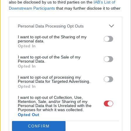
also be disclosed by us to third parties on the
IAB’s List of
Bemutatkozás: A Galéria profilja a 19. és 20. századi modern
Downstream Participants
that may further disclose it to other
magyar festészet és az ezt megelőző korok régi mesterei, de
third parties.
foglalkozik nemzetközi művészettel, fotográfiával és kortárs
képzőművészettel is. Eddigi negyven aukcióján tízezernél több
Personal Data Processing Opt Outs
tételt árverezett el, és sok ezer kép szerepelt a Galéria
kiállításain. Kieselbach Tamás művészettörténész, a Galéria
I want to opt-out of the Sharing of my
tulajdonosa több mint 30 éves szakmai tapasztalattal
personal data.
rendelkezik. Elkötelezetten dolgozik a magyar festészet hazai
Opted In
és nemzetközi elismertetésén. Monumentális, a hazai festészet
I want to opt-out of the Sale of my
történetét újraíró albumaival alapvetően változtatta meg a
Personal Data.
magyar vizuális művészetről addig kialakult képet.
Opted In
GALÉRIA TOVÁBBI MŰTÁRGYAI
I want to opt-out of processing my
Personal Data for Targeted Advertising.
Opted In
I want to opt-out of Collection, Use,
Retention, Sale, and/or Sharing of my
Personal Data that Is Unrelated with the
Purposes for which it was collected.
Opted Out
CONFIRM
KAPCSOLÓDÓ MŰTÁRGYAK