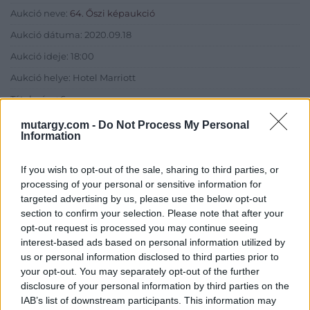
Aukció neve:
64. Őszi képaukció
Aukció dátuma: 2020.09.18
Aukció ideje: 18:00
Aukció helye: Hotel Marriott
Tételszám: 6
mutargy.com -
Do Not Process My Personal
Information
Eladó adatai
Eladó:
Kieselbach Galéria
If you wish to opt-out of the sale, sharing to third parties, or
processing of your personal or sensitive information for
Cím: Kolozsváry Gyöngyvér
targeted advertising by us, please use the below opt-out
Kieselbach Galéria Ker. Kft
section to confirm your selection. Please note that after your
1055 Budapest, Szent István krt.
opt-out request is processed you may continue seeing
5.
interest-based ads based on personal information utilized by
Telefon: +36 1 269 3148 +36 1 269
us or personal information disclosed to third parties prior to
2219
your opt-out. You may separately opt-out of the further
disclosure of your personal information by third parties on the
Weboldal:
http://www.kieselbach.hu
IAB’s list of downstream participants. This information may