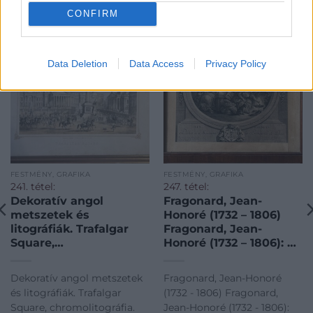
KAPCSOLÓDÓ MŰTÁRGYAK
CONFIRM
Data Deletion
Data Access
Privacy Policy
FESTMÉNY, GRAFIKA
FESTMÉNY, GRAFIKA
241. tétel:
247. tétel:
Dekoratív angol
Fragonard, Jean-
metszetek és
Honoré (1732 – 1806)
litográfiák. Trafalgar
Fragonard, Jean-
Square,
Honoré (1732 – 1806): Le
chromolitográfia.
Bagnets. — után
19.század. Dekoratív
metszette Nicolas De
Dekoratív angol metszetek
Fragonard, Jean-Honoré
angol metszetek és
Launay (1739-1792).
és litográfiák. Trafalgar
(1732 - 1806) Fragonard,
litográfiák. Trafalgar
Rézmetszet. 1777.
Square, chromolitográfia.
Jean-Honoré (1732 - 1806):
Square,