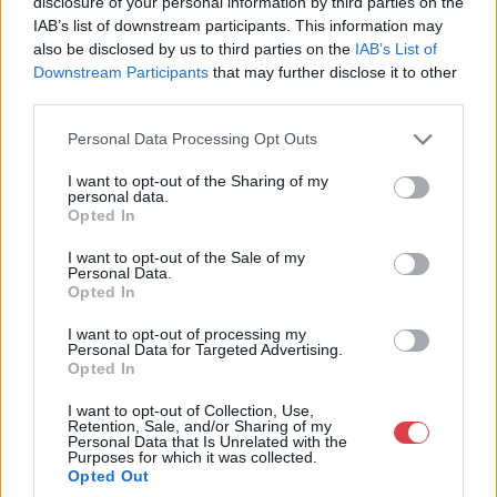
disclosure of your personal information by third parties on the
Budapest
IAB’s list of downstream participants. This information may
+36703805044
also be disclosed by us to third parties on the
IAB’s List of
1053
Downstream Participants
that may further disclose it to other
Telefon: +36703805044
third parties.
Weboldal:
http://www.aukcio.net
Personal Data Processing Opt Outs
Bemutatkozás: Immár közel 30 éve, hogy a Múzeum körúton
I want to opt-out of the Sharing of my
elkezdte működését a Mike és Tsa Antikvárium, majd 2010-ben
personal data.
a Portobello aukciósház kiegészítette az addigi tevékenységét
Opted In
és megszületett a Mike Portobello Aukciósház. 2022-től saját
oldalunkon bonyolítjuk árverésünket. www.aukcio.net
I want to opt-out of the Sale of my
Personal Data.
Opted In
GALÉRIA TOVÁBBI MŰTÁRGYAI
I want to opt-out of processing my
Personal Data for Targeted Advertising.
Opted In
I want to opt-out of Collection, Use,
Retention, Sale, and/or Sharing of my
Personal Data that Is Unrelated with the
Purposes for which it was collected.
Opted Out