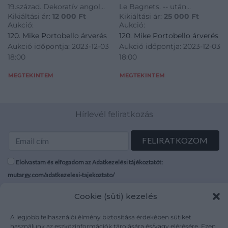
19.század. Dekoratív angol
Le Bagnets. -- után
chromolitográfia.
Kikiáltási ár:
12 000
Ft
Kikiáltási ár:
25 000
Ft
metszetek és litográfiák.
metszette Nicolas De
19.század.
Aukció:
Aukció:
Trafalgar Square,
Launay (1739-1792).
120. Mike Portobello árverés
120. Mike Portobello árverés
chromolitográfia. 19.század.
Rézmetszet. 1777.
Aukció időpontja: 2023-12-03
Aukció időpontja: 2023-12-03
18:00
18:00
MEGTEKINTEM
MEGTEKINTEM
Hírlevél feliratkozás
Elolvastam és elfogadom az Adatkezelési tájékoztatót:
mutargy.com/adatkezelesi-tajekoztato/
Cookie (süti) kezelés
Rólunk
Áraink
Médiaajánlat
ÁSZF
A legjobb felhasználói élmény biztosítása érdekében sütiket
Karrier
Adatvédelem
használunk az eszközinformációk tárolására és/vagy elérésére. Ezen