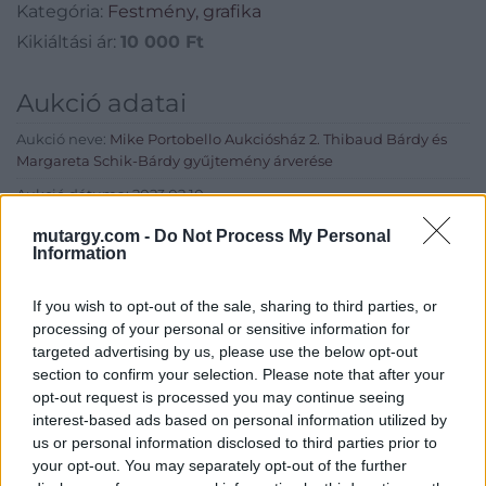
Kategória:
Festmény, grafika
Kikiáltási ár:
10 000
Ft
Aukció adatai
Aukció neve:
Mike Portobello Aukciósház 2. Thibaud Bárdy és
Margareta Schik-Bárdy gyűjtemény árverése
Aukció dátuma: 2023.02.10
Aukció ideje: 18:00
mutargy.com -
Do Not Process My Personal
Information
Aukció helye:
https://aukcio.net/
Tételszám: 104
If you wish to opt-out of the sale, sharing to third parties, or
processing of your personal or sensitive information for
targeted advertising by us, please use the below opt-out
Eladó adatai
section to confirm your selection. Please note that after your
opt-out request is processed you may continue seeing
Eladó:
Aukcio.net - Mike
interest-based ads based on personal information utilized by
Portobello Aukciósház
us or personal information disclosed to third parties prior to
Cím: Vízkeleti Lívia
your opt-out. You may separately opt-out of the further
Mipo Kft