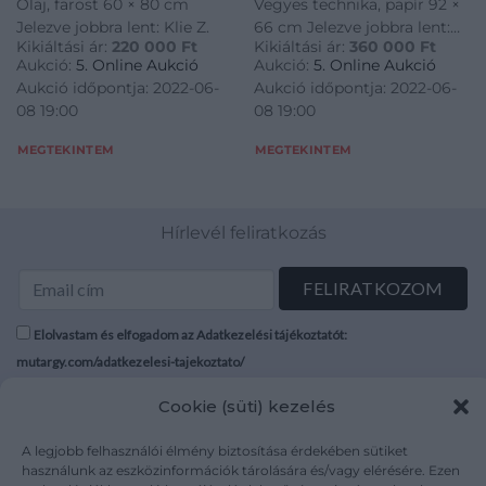
Olaj, farost 60 × 80 cm
Vegyes technika, papír 92 ×
Jelezve jobbra lent: Klie Z.
66 cm Jelezve jobbra lent:
Kikiáltási ár:
220 000
Ft
Kikiáltási ár:
360 000
Ft
Wágner
Aukció:
5. Online Aukció
Aukció:
5. Online Aukció
Aukció időpontja: 2022-06-
Aukció időpontja: 2022-06-
08 19:00
08 19:00
MEGTEKINTEM
MEGTEKINTEM
Hírlevél feliratkozás
Elolvastam és elfogadom az Adatkezelési tájékoztatót:
mutargy.com/adatkezelesi-tajekoztato/
Cookie (süti) kezelés
Rólunk
Áraink
Médiaajánlat
ÁSZF
A legjobb felhasználói élmény biztosítása érdekében sütiket
Karrier
Adatvédelem
használunk az eszközinformációk tárolására és/vagy elérésére. Ezen