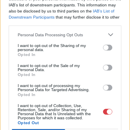
Telefon: (06 1) 331 0513
IAB’s list of downstream participants. This information may
also be disclosed by us to third parties on the
IAB’s List of
Weboldal:
http://bav-art.hu
Downstream Participants
that may further disclose it to other
Bemutatkozás: Az ország legnagyobb múltú, 240 esztendeje
third parties.
jogfolytonosan működő magyar vállalkozásaként a BÁV ZRt.
óriási tapasztalatával, szakmai tekintélyével és
Personal Data Processing Opt Outs
megbízhatóságával hagyományosan a magyar
műkereskedelem meghatározó szereplője. A 2007-ben
I want to opt-out of the Sharing of my
personal data.
megújult BÁV Aukciósház mára a magyarországi
Opted In
műkereskedelem egyik legfontosabb színterévé, kereskedelmi
és árverési központtá vált. . Hazánk legnagyobb
I want to opt-out of the Sale of my
műkereskedelmi üzlethálózatával rendelkező BÁV ZRt.
Personal Data.
felkészült munkatársai a hét hat napján állnak a műtárgyat
Opted In
eladni, vagy venni kívánók rendelkezésére.
I want to opt-out of processing my
Personal Data for Targeted Advertising.
GALÉRIA TOVÁBBI MŰTÁRGYAI
Opted In
I want to opt-out of Collection, Use,
Retention, Sale, and/or Sharing of my
Personal Data that Is Unrelated with the
Purposes for which it was collected.
Opted Out