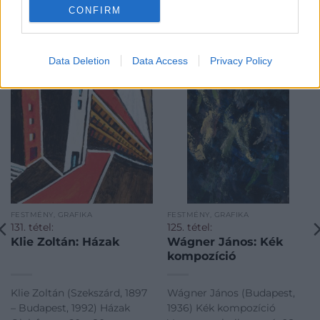
CONFIRM
KAPCSOLÓDÓ MŰTÁRGYAK
Data Deletion
Data Access
Privacy Policy
FESTMÉNY, GRAFIKA
FESTMÉNY, GRAFIKA
131. tétel:
125. tétel:
Klie Zoltán: Házak
Wágner János: Kék
kompozíció
Klie Zoltán (Szekszárd, 1897
Wágner János (Budapest,
– Budapest, 1992) Házak
1936) Kék kompozíció