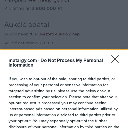
Kategória:
Festmény, grafika
Kikiáltási ár:
3 800 000
Ft
Aukció adatai
Aukció neve:
78. Művészeti Aukció 2. nap
Aukció dátuma: 2021.12.08
Aukció ideje: 18:00
mutargy.com -
Do Not Process My Personal
Aukció helye: MOMkult Kulturális Központ
Information
Tételszám: 346
If you wish to opt-out of the sale, sharing to third parties, or
processing of your personal or sensitive information for
Eladó adatai
targeted advertising by us, please use the below opt-out
section to confirm your selection. Please note that after your
Eladó:
BÁV ART Aukciósház és
opt-out request is processed you may continue seeing
Galéria
interest-based ads based on personal information utilized by
Cím: BÁV ZRt.
us or personal information disclosed to third parties prior to
1027 Budapest, Csalogány u.
your opt-out. You may separately opt-out of the further
23-33.
disclosure of your personal information by third parties on the