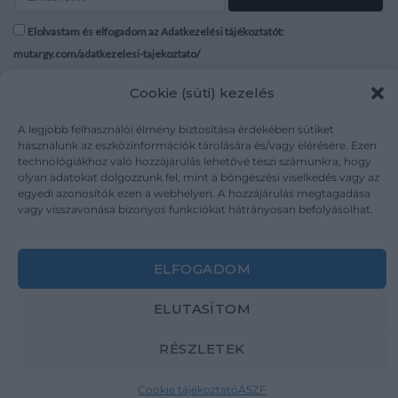
Elolvastam és elfogadom az Adatkezelési tájékoztatót:
mutargy.com/adatkezelesi-tajekoztato/
Cookie (süti) kezelés
Rólunk
Áraink
Médiaajánlat
ÁSZF
A legjobb felhasználói élmény biztosítása érdekében sütiket
Karrier
Adatvédelem
használunk az eszközinformációk tárolására és/vagy elérésére. Ezen
technológiákhoz való hozzájárulás lehetővé teszi számunkra, hogy
Kapcsolat
Impresszum
olyan adatokat dolgozzunk fel, mint a böngészési viselkedés vagy az
egyedi azonosítók ezen a webhelyen. A hozzájárulás megtagadása
vagy visszavonása bizonyos funkciókat hátrányosan befolyásolhat.
Kövesse a műtárgy.com-ot
ELFOGADOM
ELUTASÍTOM
Weboldal és Webshop készítés:
Ferenczi Sándor
RÉSZLETEK
Copyright 2026 ©
Mutargy.com
Cookie tájékoztató
ÁSZF