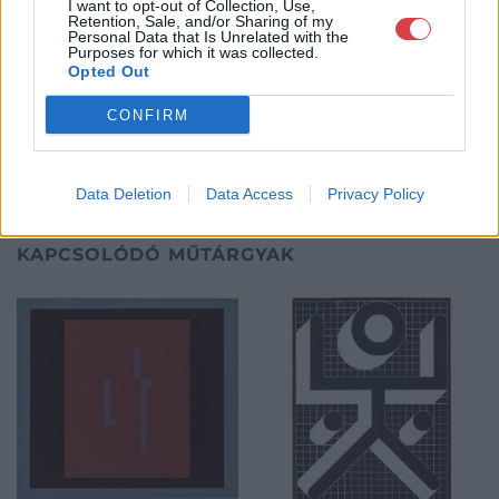
eladni, vagy venni kívánók rendelkezésére.
I want to opt-out of Collection, Use,
Retention, Sale, and/or Sharing of my
Personal Data that Is Unrelated with the
Purposes for which it was collected.
GALÉRIA TOVÁBBI MŰTÁRGYAI
Opted Out
CONFIRM
Data Deletion
Data Access
Privacy Policy
KAPCSOLÓDÓ MŰTÁRGYAK