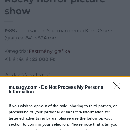
show
1988 amerikai Jim Sharman (rend.) Khell Csörsz
(graf.) ca. 841 × 594 mm
Kategória:
Festmény, grafika
Kikiáltási ár:
22 000
Ft
Aukció adatai
Aukció neve:
3. Plakátaukció
mutargy.com -
Do Not Process My Personal
Information
Aukció dátuma: 2016.10.13
Aukció ideje: 17:00
If you wish to opt-out of the sale, sharing to third parties, or
processing of your personal or sensitive information for
Aukció helye: BÁV Zrt. Apszisterem, 1052 Budapest, Bécsi u. 3.
targeted advertising by us, please use the below opt-out
Tételszám: 19
section to confirm your selection. Please note that after your