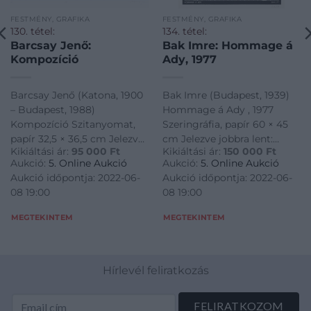
FESTMÉNY, GRAFIKA
FESTMÉNY, GRAFIKA
130. tétel:
134. tétel:
Barcsay Jenő:
Bak Imre: Hommage á
Kompozíció
Ady, 1977
Barcsay Jenő (Katona, 1900
Bak Imre (Budapest, 1939)
– Budapest, 1988)
Hommage á Ady , 1977
Kompozíció Szitanyomat,
Szeringráfia, papír 60 × 45
papír 32,5 × 36,5 cm Jelezve
cm Jelezve jobbra lent:
Kikiáltási ár:
95 000
Ft
Kikiáltási ár:
150 000
Ft
balra lent: 29/140 Jelezve
Bak/77
Aukció:
5. Online Aukció
Aukció:
5. Online Aukció
középen lent: VI. Jelezve
Aukció időpontja: 2022-06-
Aukció időpontja: 2022-06-
jobbra lent: Barcsay
08 19:00
08 19:00
MEGTEKINTEM
MEGTEKINTEM
Hírlevél feliratkozás