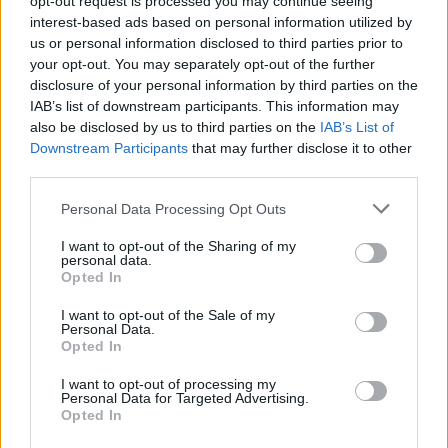
opt-out request is processed you may continue seeing
interest-based ads based on personal information utilized by
Eladó adatai
us or personal information disclosed to third parties prior to
your opt-out. You may separately opt-out of the further
Eladó:
BÁV ART Aukciósház és
disclosure of your personal information by third parties on the
Galéria
IAB’s list of downstream participants. This information may
Cím: BÁV ZRt.
also be disclosed by us to third parties on the
IAB’s List of
1027 Budapest, Csalogány u.
Downstream Participants
that may further disclose it to other
23-33.
third parties.
Telefon: (06 1) 331 0513
Personal Data Processing Opt Outs
Weboldal:
http://bav-art.hu
I want to opt-out of the Sharing of my
Bemutatkozás: Az ország legnagyobb múltú, 240 esztendeje
personal data.
jogfolytonosan működő magyar vállalkozásaként a BÁV ZRt.
Opted In
óriási tapasztalatával, szakmai tekintélyével és
megbízhatóságával hagyományosan a magyar
I want to opt-out of the Sale of my
Personal Data.
műkereskedelem meghatározó szereplője. A 2007-ben
Opted In
megújult BÁV Aukciósház mára a magyarországi
műkereskedelem egyik legfontosabb színterévé, kereskedelmi
I want to opt-out of processing my
és árverési központtá vált. . Hazánk legnagyobb
Personal Data for Targeted Advertising.
műkereskedelmi üzlethálózatával rendelkező BÁV ZRt.
Opted In
felkészült munkatársai a hét hat napján állnak a műtárgyat