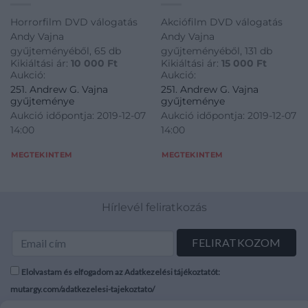
Horrorfilm DVD válogatás
Akciófilm DVD válogatás
Andy Vajna
Andy Vajna
gyűjteményéből, 65 db
gyűjteményéből, 131 db
Kikiáltási ár:
10 000
Ft
Kikiáltási ár:
15 000
Ft
Aukció:
Aukció:
251. Andrew G. Vajna
251. Andrew G. Vajna
gyűjteménye
gyűjteménye
Aukció időpontja: 2019-12-07
Aukció időpontja: 2019-12-07
14:00
14:00
MEGTEKINTEM
MEGTEKINTEM
Hírlevél feliratkozás
Elolvastam és elfogadom az Adatkezelési tájékoztatót:
mutargy.com/adatkezelesi-tajekoztato/