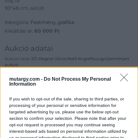
olaj, fa
93*48 cm, sérült
Kategória:
Festmény, grafika
Kikiáltási ár:
80 000
Ft
Aukció adatai
Aukció neve:
221.Wagner János festő és grafikus gyűjteményes
aukció
Aukció dátuma: 2016.12.15
mutargy.com -
Do Not Process My Personal
Information
Aukció ideje: 17:00
Aukció helye: Budapest, Balaton utca 8.
If you wish to opt-out of the sale, sharing to third parties, or
Tételszám: 851
processing of your personal or sensitive information for
targeted advertising by us, please use the below opt-out
section to confirm your selection. Please note that after your
Eladó adatai
opt-out request is processed you may continue seeing
interest-based ads based on personal information utilized by
Eladó:
Nagyházi Galéria és
us or personal information disclosed to third parties prior to