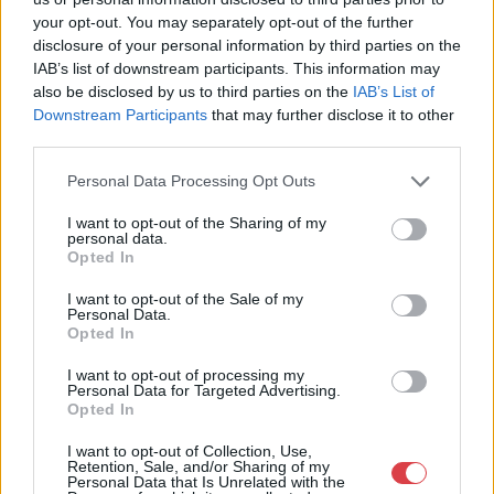
Aukciósház
your opt-out. You may separately opt-out of the further
Cím: Müller Márta
disclosure of your personal information by third parties on the
Nagyházi Galéria és Aukciósház
IAB’s list of downstream participants. This information may
Kft.
also be disclosed by us to third parties on the
IAB’s List of
1055 Budapest, Balaton utca 8.
Downstream Participants
that may further disclose it to other
third parties.
Telefon: +361 475 6000 +361
4756005
Personal Data Processing Opt Outs
Weboldal:
http://www.nagyhazi.hu
I want to opt-out of the Sharing of my
personal data.
Bemutatkozás: Magas színvonalú festmények és műtárgyak,
Opted In
bútorok, szőnyegek, üveg, porcelán és ezüst tárgyak, ékszerek,
néprajzi tárgyak értékesítése és aukcionálása. Hagyatékok és
I want to opt-out of the Sale of my
Personal Data.
gyűjtemények árverezése. Ingyenes értékbecslés. Árveréseinkre
Opted In
a tárgyfelvétel folyamatos.
I want to opt-out of processing my
GALÉRIA TOVÁBBI MŰTÁRGYAI
Personal Data for Targeted Advertising.
Opted In
I want to opt-out of Collection, Use,
Retention, Sale, and/or Sharing of my
Personal Data that Is Unrelated with the