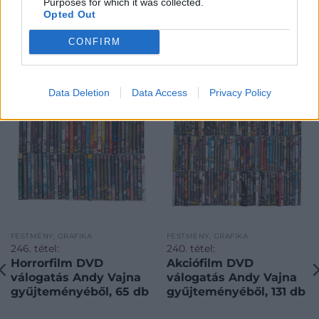
Purposes for which it was collected.
Opted Out
CONFIRM
KAPCSOLÓDÓ MŰTÁRGYAK
Data Deletion
Data Access
Privacy Policy
FESTMÉNY, GRAFIKA
FESTMÉNY, GRAFIKA
246. tétel:
240. tétel:
Horrorfilm DVD
Akciófilm DVD
válogatás Andy Vajna
válogatás Andy Vajna
gyűjteményéből, 65 db
gyűjteményéből, 131 db