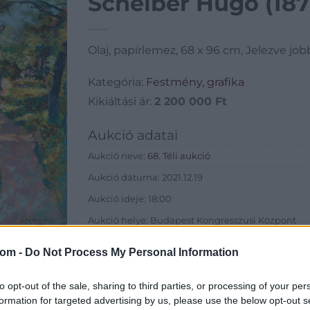
Scheiber Hugó (187
Olaj, papírlemez, 68 x 96 cm, Jelezve job
Kategória:
Festmény, grafika
Kikiáltási ár:
2 200 000
Ft
Aukció adatai
Aukció neve:
68. Téli aukció
Aukció dátuma: 2021.12.19
Aukció ideje: 18:00
Aukció helye: Budapest Kongresszusi Központ
Tételszám: 196
com -
Do Not Process My Personal Information
Eladó adatai
to opt-out of the sale, sharing to third parties, or processing of your per
formation for targeted advertising by us, please use the below opt-out s
Eladó:
Virág Judit Galéria