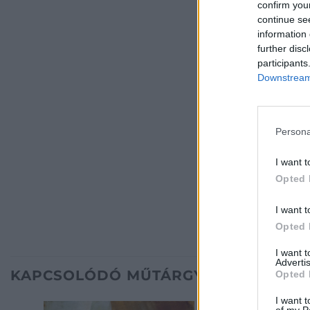
confirm you
continue se
information 
further disc
participants
Downstream 
Persona
I want t
Opted 
I want t
Opted 
I want 
Advertis
KAPCSOLÓDÓ MŰTÁRGYAK
Opted 
I want t