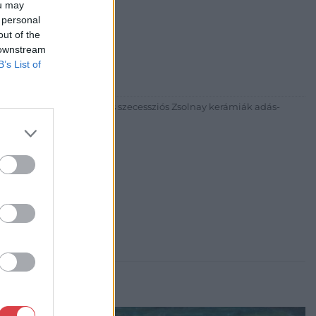
ou may
 personal
out of the
30
 downstream
81 269-4681
B’s List of
itgaleria.hu
ázadi magyar festészet és szecessziós Zsolnay kerámiák adás-
3 alkalommal.