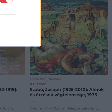
FESTMÉNY, GRAFIKA
180. tétel:
2-1919):
Szabó, Joseph (1925-2010): Álmok
és érzések végtelensége, 1975
 x 38 cm,
Olaj, fa, 34 x 40,5 cm, Jelezve balra lent: J.