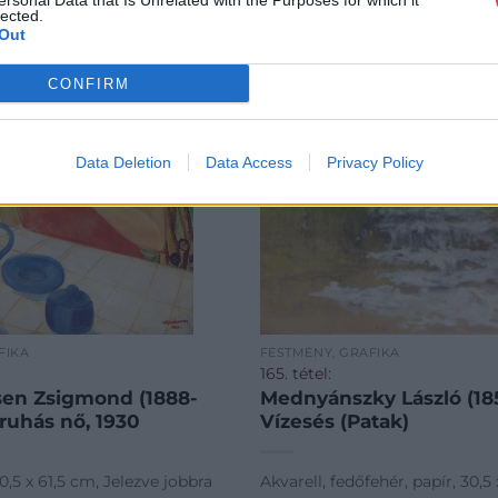
ersonal Data that Is Unrelated with the Purposes for which it
lected.
Out
CONFIRM
Data Deletion
Data Access
Privacy Policy
FIKA
FESTMÉNY, GRAFIKA
165. tétel:
en Zsigmond (1888-
Mednyánszky László (185
sruhás nő, 1930
Vízesés (Patak)
0,5 x 61,5 cm, Jelezve jobbra
Akvarell, fedőfehér, papír, 30,5