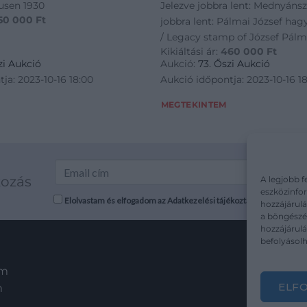
ausen 1930
Jelezve jobbra lent: Mednyánsz
50 000
Ft
jobbra lent: Pálmai József hag
/ Legacy stamp of József Pálm
Kikiáltási ár:
460 000
Ft
zi Aukció
Aukció:
73. Őszi Aukció
ja: 2023-10-16 18:00
Aukció időpontja: 2023-10-16 1
MEGTEKINTEM
kozás
A legjobb f
eszközinfor
Elolvastam és elfogadom az Adatkezelési tájékoztatót: mutargy.co
hozzájárulá
a böngészés
hozzájárul
befolyásolh
em
ELF
m