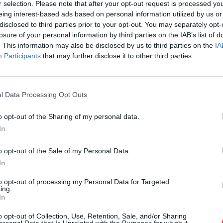
r selection. Please note that after your opt-out request is processed y
Cím: Nemes Zsófia
eing interest-based ads based on personal information utilized by us or
Mű-Terem Galéria Kft.
disclosed to third parties prior to your opt-out. You may separately opt-
1055 Budapest, Falk Miksa u. 
losure of your personal information by third parties on the IAB’s list of
Telefon: 36-1-312-2071, 269-46
. This information may also be disclosed by us to third parties on the
IA
Participants
that may further disclose it to other third parties.
Weboldal:
http://www.viragjud
Bemutatkozás: Kiemelkedő kvalitású 19. és 20. sz
vétele és aukcionálása. Exkluzív aukciók évente 
l Data Processing Opt Outs
GALÉRIA TOVÁBBI MŰTÁRGYAI
o opt-out of the Sharing of my personal data.
In
o opt-out of the Sale of my Personal Data.
In
to opt-out of processing my Personal Data for Targeted
ing.
In
o opt-out of Collection, Use, Retention, Sale, and/or Sharing