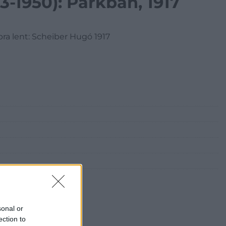
3-1950): Parkban, 1917
bra lent: Scheiber Hugó 1917
sonal or
ection to