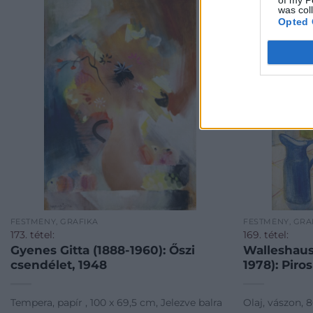
of my P
was col
Opted 
FESTMÉNY, GRAFIKA
FESTMÉNY, GRA
173. tétel:
169. tétel:
Gyenes Gitta (1888-1960): Őszi
Walleshaus
csendélet, 1948
1978): Piro
Tempera, papír , 100 x 69,5 cm, Jelezve balra
Olaj, vászon, 8