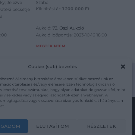
ky; Jelezve
Szabó
Kikiáltási ár:
1 200 000
Ft
yatéki pecsétje
ai
Aukció:
73. Őszi Aukció
8:00
Aukció időpontja: 2023-10-16 18:00
MEGTEKINTEM
Cookie (süti) kezelés
elhasználói élmény biztosítása érdekében sütiket használunk az
mációk tárolására és/vagy elérésére. Ezen technológiákhoz való
m/adatkezelesi-tajekoztato/
s lehetővé teszi számunkra, hogy olyan adatokat dolgozzunk fel, mint
i viselkedés vagy az egyedi azonosítók ezen a webhelyen. A
ás megtagadása vagy visszavonása bizonyos funkciókat hátrányosan
at.
Kövesse a műtárgy.com-ot
OGADOM
ELUTASÍTOM
RÉSZLETEK