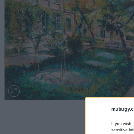
mutargy.
If you wish 
sensitive in