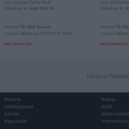
lent: Gyenes Gitta 1948
lent: Wallesh
Kikiáltási ár:
440 000
Ft
Kikiáltási ár:
5
Aukció:
73. Őszi Aukció
Aukció:
73. Ős
Aukció időpontja: 2023-10-16 18:00
Aukció időpont
MEGTEKINTEM
MEGTEKINTEM
Hírlevél felirat
Rólunk
Áraink
Médiaajánlat
ÁSZF
Karrier
Adatvédel
Kapcsolat
Impresszu