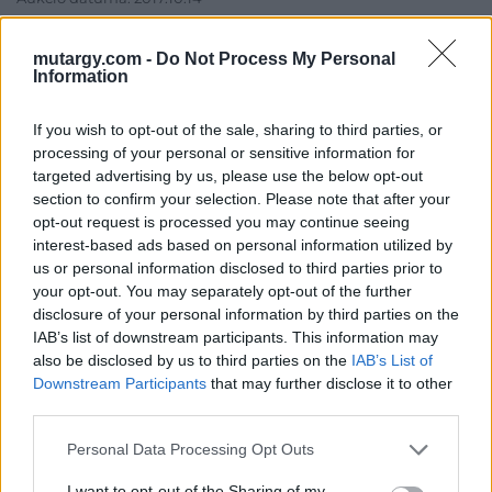
Aukció ideje: 18:00
mutargy.com -
Do Not Process My Personal
Aukció helye: Budapest Kongresszusi Központ
Information
Tételszám: 7
If you wish to opt-out of the sale, sharing to third parties, or
processing of your personal or sensitive information for
Eladó adatai
targeted advertising by us, please use the below opt-out
section to confirm your selection. Please note that after your
Eladó:
Virág Judit Galéria
opt-out request is processed you may continue seeing
Cím: Nemes Zsófia
interest-based ads based on personal information utilized by
Mű-Terem Galéria Kft.
us or personal information disclosed to third parties prior to
1055 Budapest, Falk Miksa u. 30
your opt-out. You may separately opt-out of the further
disclosure of your personal information by third parties on the
Telefon: 36-1-312-2071, 269-4681 269-4681
IAB’s list of downstream participants. This information may
Weboldal:
http://www.viragjuditgaleria.hu
also be disclosed by us to third parties on the
IAB’s List of
Downstream Participants
that may further disclose it to other
Bemutatkozás: Kiemelkedő kvalitású 19. és 20. századi magyar
third parties.
festészet és szecessziós Zsolnay kerámiák adás-vétele és
aukcionálása. Exkluzív aukciók évente 3 alkalommal.
Personal Data Processing Opt Outs
GALÉRIA TOVÁBBI MŰTÁRGYAI
I want to opt-out of the Sharing of my