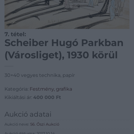
7. tétel:
Scheiber Hugó Parkban
(Városliget), 1930 körül
30×40 vegyes technika, papír
Kategória:
Festmény, grafika
Kikiáltási ár:
400 000
Ft
Aukció adatai
Aukció neve:
56. Őszi Aukció
Aukció dátuma: 2017.10.14