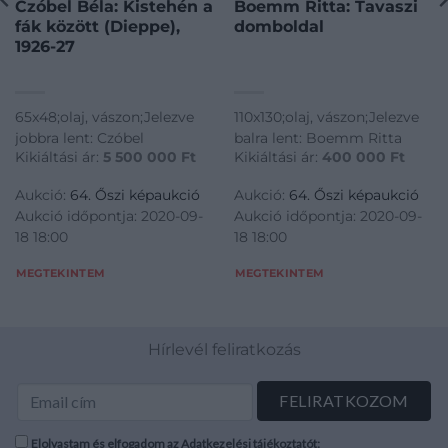
Czóbel Béla: Kistehén a
Boemm Ritta: Tavaszi
fák között (Dieppe),
domboldal
1926-27
65x48;olaj, vászon;Jelezve
110x130;olaj, vászon;Jelezve
jobbra lent: Czóbel
balra lent: Boemm Ritta
Kikiáltási ár:
5 500 000
Ft
Kikiáltási ár:
400 000
Ft
Aukció:
64. Őszi képaukció
Aukció:
64. Őszi képaukció
Aukció időpontja: 2020-09-
Aukció időpontja: 2020-09-
18 18:00
18 18:00
MEGTEKINTEM
MEGTEKINTEM
Hírlevél feliratkozás
Elolvastam és elfogadom az Adatkezelési tájékoztatót: