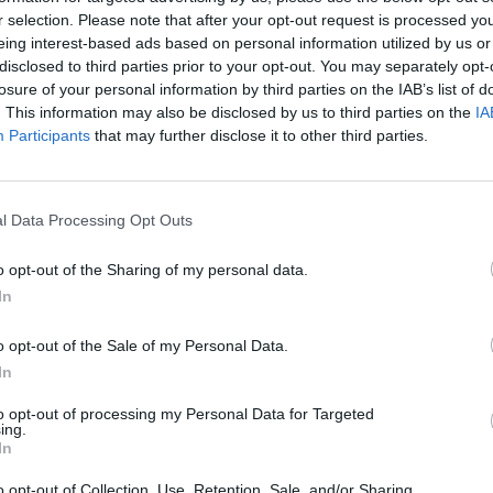
r selection. Please note that after your opt-out request is processed y
Cím: Nemes Zsófia
eing interest-based ads based on personal information utilized by us or
Mű-Terem Galéria Kft.
1055 Budapest, Falk Miksa u. 
disclosed to third parties prior to your opt-out. You may separately opt-
losure of your personal information by third parties on the IAB’s list of
Telefon: 36-1-312-2071, 269-46
. This information may also be disclosed by us to third parties on the
IA
Weboldal:
http://www.viragjud
Participants
that may further disclose it to other third parties.
Bemutatkozás: Kiemelkedő kvalitású 19. és 20. sz
vétele és aukcionálása. Exkluzív aukciók évente 
l Data Processing Opt Outs
GALÉRIA TOVÁBBI MŰTÁRGYAI
o opt-out of the Sharing of my personal data.
In
o opt-out of the Sale of my Personal Data.
In
to opt-out of processing my Personal Data for Targeted
ing.
In
o opt-out of Collection, Use, Retention, Sale, and/or Sharing