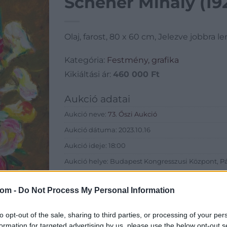
Schéner Mihály (19
Olaj, farost, 80 x 60 cm, Jelezve jobbra 
Kategória:
Festmény, grafika
Kikiáltási ár:
460 000
Ft
Aukció adatai
Aukció neve:
73. Őszi Aukció
Aukció dátuma: 2023.10.16
Aukció ideje: 18:00
Aukció helye: Budapest Kongresszusi Központ, Pá
Tételszám: 172
com -
Do Not Process My Personal Information
Eladó adatai
to opt-out of the sale, sharing to third parties, or processing of your per
Eladó:
Virág Judit Galéria
formation for targeted advertising by us, please use the below opt-out s