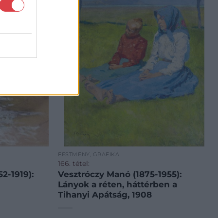
FESTMÉNY, GRAFIKA
166. tétel:
2-1919):
Vesztróczy Manó (1875-1955):
Lányok a réten, háttérben a
Tihanyi Apátság, 1908