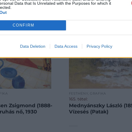
ersonal Data that Is Unrelated with the Purposes for which it
lected.
Out
CONFIRM
Data Deletion
Data Access
Privacy Policy
FIKA
FESTMÉNY, GRAFIKA
165. tétel:
en Zsigmond (1888-
Mednyánszky László (185
sruhás nő, 1930
Vízesés (Patak)