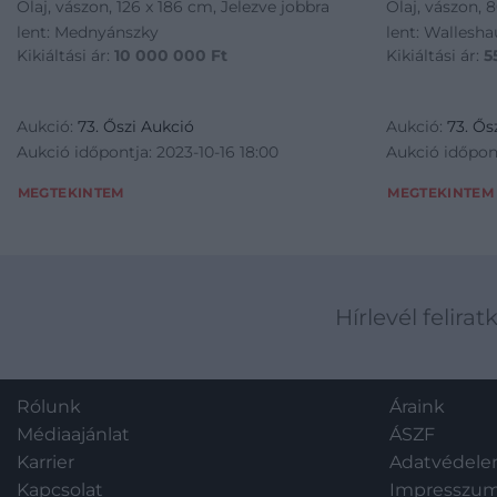
Olaj, vászon, 126 x 186 cm, Jelezve jobbra
Olaj, vászon, 8
lent: Mednyánszky
lent: Wallesh
Kikiáltási ár:
10 000 000
Ft
Kikiáltási ár:
5
Aukció:
73. Őszi Aukció
Aukció:
73. Ős
Aukció időpontja: 2023-10-16 18:00
Aukció időpont
MEGTEKINTEM
MEGTEKINTEM
Hírlevél felirat
Rólunk
Áraink
Médiaajánlat
ÁSZF
Karrier
Adatvédel
Kapcsolat
Impresszu