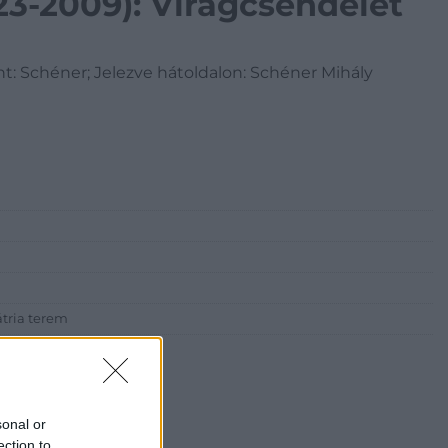
23-2009): Virágcsendélet
lent: Schéner; Jelezve hátoldalon: Schéner Mihály
tria terem
sonal or
ection to