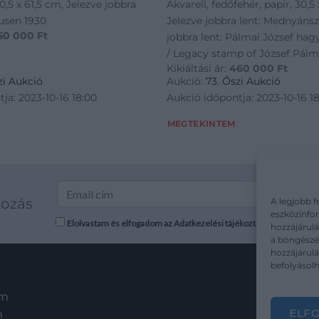
0,5 x 61,5 cm, Jelezve jobbra
Akvarell, fedőfehér, papír, 30,5
ausen 1930
Jelezve jobbra lent: Mednyánsz
50 000
Ft
jobbra lent: Pálmai József hag
/ Legacy stamp of József Pálm
Kikiáltási ár:
460 000
Ft
zi Aukció
Aukció:
73. Őszi Aukció
ja: 2023-10-16 18:00
Aukció időpontja: 2023-10-16 1
MEGTEKINTEM
kozás
A legjobb f
eszközinfor
Elolvastam és elfogadom az Adatkezelési tájékoztatót: mutargy.co
hozzájárulá
a böngészés
hozzájárul
befolyásolh
em
ELF
m