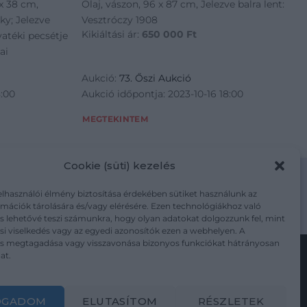
 x 38 cm,
Olaj, vászon, 96 x 87 cm, Jelezve balra lent:
ky; Jelezve
Vesztróczy 1908
Kikiáltási ár:
650 000
Ft
yatéki pecsétje
ai
Aukció:
73. Őszi Aukció
8:00
Aukció időpontja: 2023-10-16 18:00
MEGTEKINTEM
Cookie (süti) kezelés
elhasználói élmény biztosítása érdekében sütiket használunk az
mációk tárolására és/vagy elérésére. Ezen technológiákhoz való
m/adatkezelesi-tajekoztato/
s lehetővé teszi számunkra, hogy olyan adatokat dolgozzunk fel, mint
i viselkedés vagy az egyedi azonosítók ezen a webhelyen. A
ás megtagadása vagy visszavonása bizonyos funkciókat hátrányosan
at.
Kövesse a műtárgy.com-ot
OGADOM
ELUTASÍTOM
RÉSZLETEK