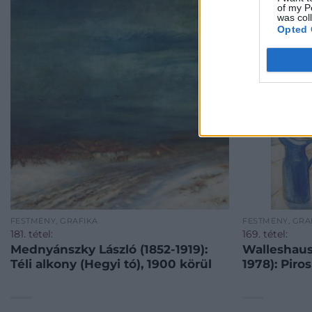
of my P
was col
Opted 
FESTMÉNY, GRAFIKA
FESTMÉNY, GRA
181. tétel:
169. tétel:
Mednyánszky László (1852-1919):
Walleshaus
Téli alkony (Hegyi tó), 1900 körül
1978): Piro