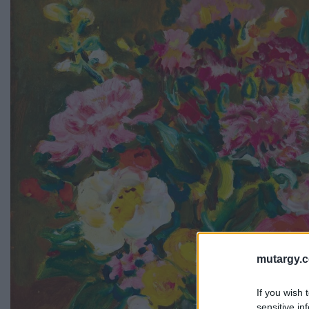
mutargy.
If you wish 
sensitive in