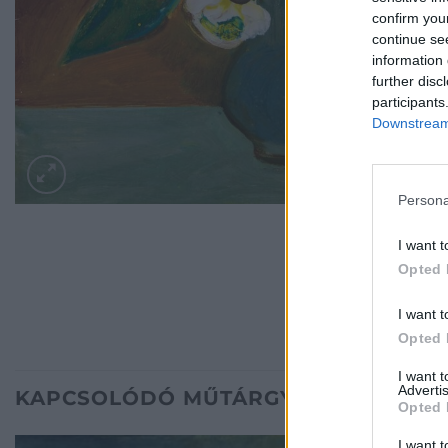
confirm you
continue se
information 
further disc
participants
Downstream 
Persona
I want t
Opted 
I want t
Opted 
I want 
Advertis
KAPCSOLÓDÓ MŰTÁRGYAK
Opted 
I want t