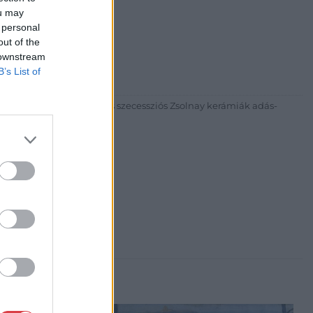
ou may
 personal
30
out of the
 downstream
81 269-4681
B’s List of
itgaleria.hu
ázadi magyar festészet és szecessziós Zsolnay kerámiák adás-
3 alkalommal.