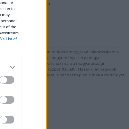
sonal or
 ART Aukciósház és Galéria
ection to
Rt.
ou may
est, Csalogány u. 23-33.
 personal
out of the
 1) 331 0513
 downstream
http://bav-art.hu
B’s List of
 esztendeje jogfolytonosan működő magyar vállalkozásaként a
télyével és megbízhatóságával hagyományosan a magyar
7-ben megújult BÁV Aukciósház mára a magyarországi
kereskedelmi és árverési központtá vált. . Hazánk legnagyobb
 ZRt. felkészült munkatársai a hét hat napján állnak a műtárgyat