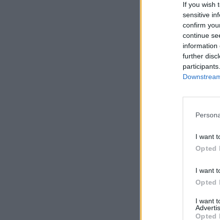
If you wish 
sensitive in
confirm you
continue se
information 
further disc
participants
Downstream 
Persona
I want t
Opted 
I want t
Opted 
I want 
Advertis
Opted 