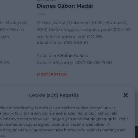
Dienes Gábor: Madár
6 – Budapest,
Dienes Gábor (Debrecen, 1948 – Budapest,
n 60 × 90 cm
2010) Madár Vegyes technika, papír 100 × 69
dalán
cm Jelezve jobbra lent: DG. 88.
Kikiáltási ár:
650 000
Ft
Aukció:
5. Online Aukció
19:00
Aukció időpontja: 2022-06-08 19:00
MEGTEKINTEM
Cookie (süti) kezelés
elhasználói élmény biztosítása érdekében sütiket használunk az
mációk tárolására és/vagy elérésére. Ezen technológiákhoz való
m/adatkezelesi-tajekoztato/
s lehetővé teszi számunkra, hogy olyan adatokat dolgozzunk fel, mint
i viselkedés vagy az egyedi azonosítók ezen a webhelyen. A
ás megtagadása vagy visszavonása bizonyos funkciókat hátrányosan
at.