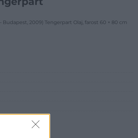
ngerpart
 Budapest, 2009) Tengerpart Olaj, farost 60 × 80 cm