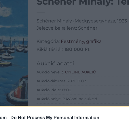
Schéner Mihály: Te
Schéner Mihály (Medgyesegyháza, 1923 –
Jelezve balra lent: Schéner
Kategória:
Festmény, grafika
Kikiáltási ár:
180 000
Ft
Aukció adatai
Aukció neve:
3. ONLINE AUKCIÓ
Aukció dátuma: 2021.10.07
Aukció ideje: 17:00
Aukció helye: BÁV online aukció
Tételszám: 128
com -
Do Not Process My Personal Information
Eladó adatai