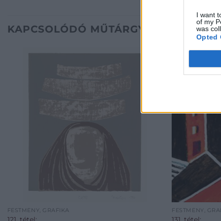
I want t
of my P
KAPCSOLÓDÓ MŰTÁRGYAK
was col
Opted 
FESTMÉNY, GRAFIKA
FESTMÉNY, GRA
121. tétel:
131. tétel: