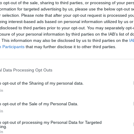
to opt-out of the sale, sharing to third parties, or processing of your per
Eladó:
BÁV
formation for targeted advertising by us, please use the below opt-out s
Cím: BÁV Z
r selection. Please note that after your opt-out request is processed y
1027 Budap
eing interest-based ads based on personal information utilized by us or
disclosed to third parties prior to your opt-out. You may separately opt-
Telefon: (06
losure of your personal information by third parties on the IAB’s list of
Weboldal:
. This information may also be disclosed by us to third parties on the
IA
Participants
that may further disclose it to other third parties.
Bemutatkozás: Az ország legnagyobb múltú, 240
BÁV ZRt. óriási tapasztalatával, szakmai tekin
műkereskedelem meghatározó szereplője. A 200
l Data Processing Opt Outs
műkereskedelem egyik legfontosabb színterévé, 
műkereskedelmi üzlethálózatával rendelkező BÁV
o opt-out of the Sharing of my personal data.
eladni, vagy venni kívánók rendelkezésére.
In
GALÉRIA TOVÁBBI MŰTÁRGYAI
o opt-out of the Sale of my Personal Data.
In
to opt-out of processing my Personal Data for Targeted
ing.
In