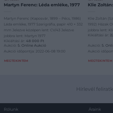
Martyn Ferenc: Léda emléke, 1977
Klie Zoltán
Martyn Ferenc (Kaposvár, 1899 – Pécs, 1986)
Klie Zoltán (S
Léda emléke, 1977 Szerigráfia, papír 410 × 332
1992) Házak Ol
mm Jelezve középen lent: CV/43 Jelezve
jobbra lent: Kli
Kikiáltási ár:
2
jobbra lent: Martyn 1977
Kikiáltási ár:
48 000
Ft
Aukció:
5. Online Aukció
Aukció:
5. Onl
Aukció időpontja: 2022-06-08 19:00
Aukció időpon
MEGTEKINTEM
MEGTEKINTEM
Hírlevél felirat
Rólunk
Áraink