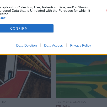
o opt-out of Collection, Use, Retention, Sale, and/or Sharing
ersonal Data that Is Unrelated with the Purposes for which it
lected.
Out
CONFIRM
Data Deletion
Data Access
Privacy Policy
FIKA
FESTMÉNY, GRAFIKA
128. tétel: