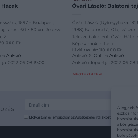
: Házak
Óvári László: Balatoni táj
zekszárd, 1897 – Budapest,
Óvári László (Nyíregyháza, 192
aj, farost 60 × 80 cm Jelezve
1988) Balatoni táj Olaj, vászo
e Z.
Jelezve balra lent: Óvári Hátol
20 000
Ft
Képcsarnoki etikett
Kikiáltási ár:
110 000
Ft
ine Aukció
Aukció:
5. Online Aukció
tja: 2022-06-08 19:00
Aukció időpontja: 2022-06-08 
MEGTEKINTEM
kozás
A legjobb f
eszközinfor
Elolvastam és elfogadom az Adatkezelési tájékoztatót: mutargy.co
hozzájárulá
a böngészés
hozzájárul
befolyásolh