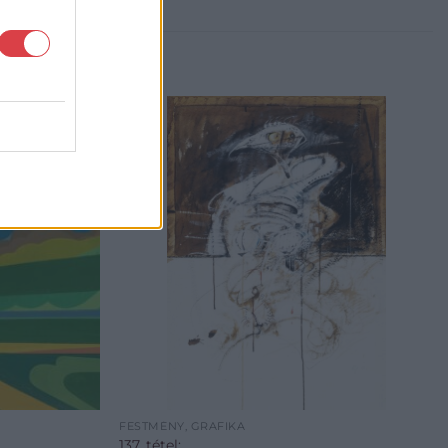
FESTMÉNY, GRAFIKA
137. tétel: