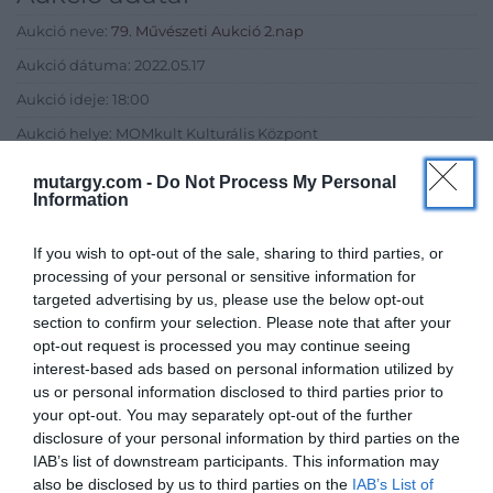
Aukció neve:
79. Művészeti Aukció 2.nap
Aukció dátuma: 2022.05.17
Aukció ideje: 18:00
Aukció helye: MOMkult Kulturális Központ
Tételszám: 313
mutargy.com -
Do Not Process My Personal
Information
Eladó adatai
If you wish to opt-out of the sale, sharing to third parties, or
Eladó:
BÁV ART Aukciósház és
processing of your personal or sensitive information for
Galéria
targeted advertising by us, please use the below opt-out
section to confirm your selection. Please note that after your
Cím: BÁV ZRt.
opt-out request is processed you may continue seeing
1027 Budapest, Csalogány u.
interest-based ads based on personal information utilized by
23-33.
us or personal information disclosed to third parties prior to
Telefon: (06 1) 331 0513
your opt-out. You may separately opt-out of the further
disclosure of your personal information by third parties on the
Weboldal:
http://bav-art.hu
IAB’s list of downstream participants. This information may
Bemutatkozás: Az ország legnagyobb múltú, 240 esztendeje
also be disclosed by us to third parties on the
IAB’s List of