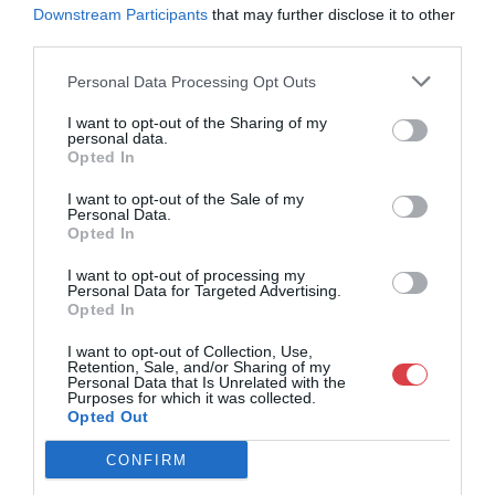
jogfolytonosan működő magyar vállalkozásaként a BÁV ZRt.
Downstream Participants
that may further disclose it to other
óriási tapasztalatával, szakmai tekintélyével és
third parties.
megbízhatóságával hagyományosan a magyar
műkereskedelem meghatározó szereplője. A 2007-ben
Personal Data Processing Opt Outs
megújult BÁV Aukciósház mára a magyarországi
műkereskedelem egyik legfontosabb színterévé, kereskedelmi
I want to opt-out of the Sharing of my
personal data.
és árverési központtá vált. . Hazánk legnagyobb
Opted In
műkereskedelmi üzlethálózatával rendelkező BÁV ZRt.
felkészült munkatársai a hét hat napján állnak a műtárgyat
I want to opt-out of the Sale of my
eladni, vagy venni kívánók rendelkezésére.
Personal Data.
Opted In
GALÉRIA TOVÁBBI MŰTÁRGYAI
I want to opt-out of processing my
Personal Data for Targeted Advertising.
Opted In
I want to opt-out of Collection, Use,
Retention, Sale, and/or Sharing of my
Personal Data that Is Unrelated with the
Purposes for which it was collected.
Opted Out
KAPCSOLÓDÓ MŰTÁRGYAK
CONFIRM