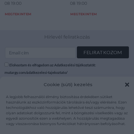
08 19:00
08 19:00
MEGTEKINTEM
MEGTEKINTEM
Hírlevél feliratkozás
Elolvastam és elfogadom az Adatkezelési tájékoztatót:
mutargy.com/adatkezelesi-tajekoztato/
Cookie (süti) kezelés
Rólunk
Áraink
Médiaajánlat
ÁSZF
A legjobb felhasználói élmény biztosítása érdekében sütiket
használunk az eszközinformációk tárolására és/vagy elérésére. Ezen
Karrier
Adatvédelem
technológiákhoz való hozzájárulás lehetővé teszi számunkra, hogy
Kapcsolat
Impresszum
olyan adatokat dolgozzunk fel, mint a böngészési viselkedés vagy az
egyedi azonosítók ezen a webhelyen. A hozzájárulás megtagadása
vagy visszavonása bizonyos funkciókat hátrányosan befolyásolhat.
Kövesse a műtárgy.com-ot