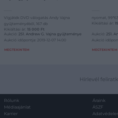
Vígjáték DVD válogatás Andy Vajna
nyomat, 99*6
Kikiáltási ár:
1
gyűjteményéből, 167 db
Kikiáltási ár:
15 000
Ft
Aukció:
251. Andrew G. Vajna gyűjteménye
Aukció:
251. 
Aukció időpontja: 2019-12-07 14:00
Aukció időpont
MEGTEKINTEM
MEGTEKINTEM
Hírlevél felirat
Rólunk
Áraink
Médiaajánlat
ÁSZF
Karrier
Adatvédel