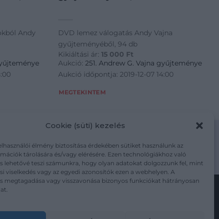
okból Andy
DVD lemez válogatás Andy Vajna
gyűjteményéből, 94 db
Kikiáltási ár:
15 000
Ft
gyűjteménye
Aukció:
251. Andrew G. Vajna gyűjteménye
4:00
Aukció időpontja: 2019-12-07 14:00
MEGTEKINTEM
Cookie (süti) kezelés
elhasználói élmény biztosítása érdekében sütiket használunk az
mációk tárolására és/vagy elérésére. Ezen technológiákhoz való
m/adatkezelesi-tajekoztato/
s lehetővé teszi számunkra, hogy olyan adatokat dolgozzunk fel, mint
i viselkedés vagy az egyedi azonosítók ezen a webhelyen. A
ás megtagadása vagy visszavonása bizonyos funkciókat hátrányosan
at.
Kövesse a műtárgy.com-ot