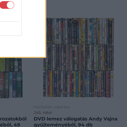
FESTMÉNY, GRAFIKA
245. tétel:
rozatokból
DVD lemez válogatás Andy Vajna
éből, 49
gyűjteményéből, 94 db