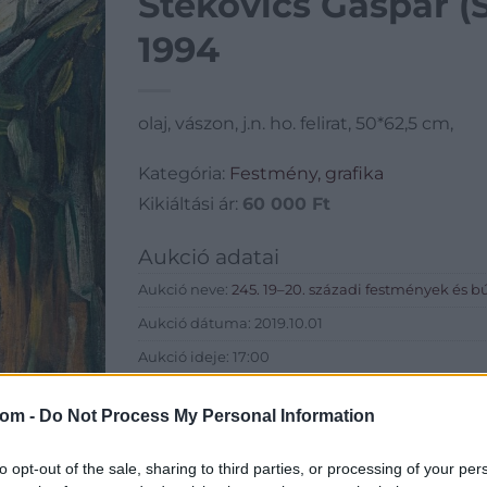
Stekovics Gáspár (Sá
1994
olaj, vászon, j.n. ho. felirat, 50*62,5 cm,
Kategória:
Festmény, grafika
Kikiáltási ár:
60 000
Ft
Aukció adatai
Aukció neve:
245. 19–20. századi festmények és b
Aukció dátuma: 2019.10.01
Aukció ideje: 17:00
Aukció helye: Budapest, Balaton utca 8.
com -
Do Not Process My Personal Information
Tételszám: 103
to opt-out of the sale, sharing to third parties, or processing of your per
Eladó adatai