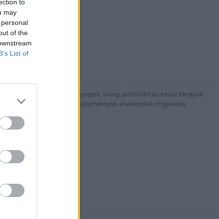
ection to
ou may
i Galéria és Aukciósház
 personal
árta
out of the
ia és Aukciósház Kft.
 downstream
 Balaton utca 8.
B’s List of
475 6000 +361 4756005
p://www.nagyhazi.hu
űtárgyak, bútorok, szőnyegek, üveg, porcelán és ezüst tárgyak,
ionálása. Hagyatékok és gyűjtemények árverezése. Ingyenes
atos.