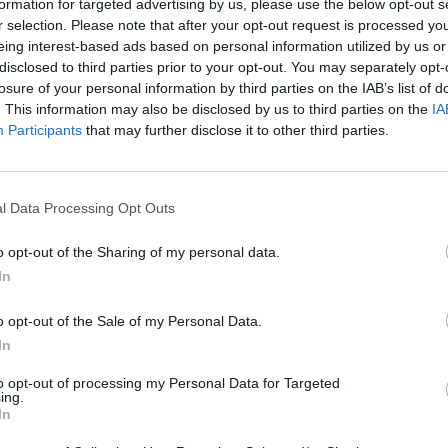
formation for targeted advertising by us, please use the below opt-out s
r selection. Please note that after your opt-out request is processed y
Eladó:
Nagyház
eing interest-based ads based on personal information utilized by us or
Cím: Müller M
disclosed to third parties prior to your opt-out. You may separately opt-
Nagyházi Galér
losure of your personal information by third parties on the IAB’s list of
1055 Budapest,
. This information may also be disclosed by us to third parties on the
IA
Participants
that may further disclose it to other third parties.
Telefon: +361 
Weboldal:
htt
Bemutatkozás: Magas színvonalú festmények és m
l Data Processing Opt Outs
ékszerek, néprajzi tárgyak értékesítése és aukc
értékbecslés. Árveréseinkre a tárgyfelvétel folyam
o opt-out of the Sharing of my personal data.
In
GALÉRIA TOVÁBBI MŰTÁRGYAI
o opt-out of the Sale of my Personal Data.
In
to opt-out of processing my Personal Data for Targeted
ing.
In