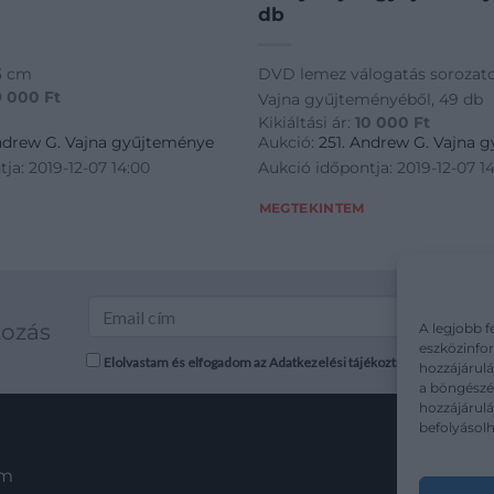
db
3 cm
DVD lemez válogatás sorozat
9 000
Ft
Vajna gyűjteményéből, 49 db
Kikiáltási ár:
10 000
Ft
Andrew G. Vajna gyűjteménye
Aukció:
251. Andrew G. Vajna 
ja: 2019-12-07 14:00
Aukció időpontja: 2019-12-07 1
MEGTEKINTEM
kozás
A legjobb f
eszközinfor
Elolvastam és elfogadom az Adatkezelési tájékoztatót: mutargy.co
hozzájárulá
a böngészés
hozzájárul
befolyásolh
em