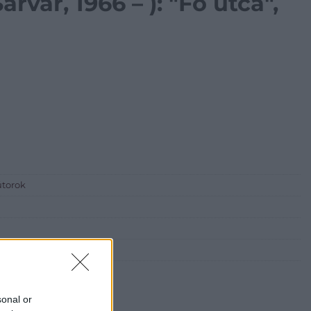
rvár, 1966 – ): "Fő utca",
útorok
sonal or