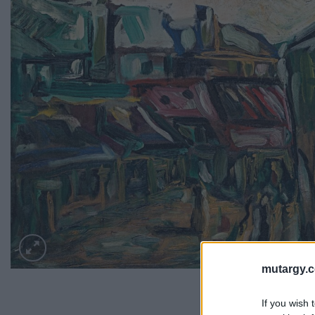
mutargy.
If you wish 