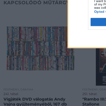
I want t
KAPCSOLÓDÓ MŰTÁRGYAK
of my P
was col
Opted 
FESTMÉNY, GRAFIKA
FESTMÉNY, GRA
241. tétel:
251. tétel:
Vígjáték DVD válogatás Andy
"Rambo III.
Vajna gyűjteményéből, 167 db
Stallone