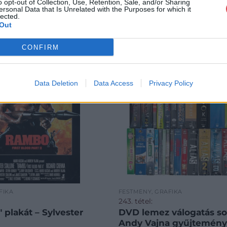
o opt-out of Collection, Use, Retention, Sale, and/or Sharing
ersonal Data that Is Unrelated with the Purposes for which it
lected.
Out
CONFIRM
Data Deletion
Data Access
Privacy Policy
FIKA
FESTMÉNY, GRAFIKA
243. tétel:
" plakát – Sylvester
DVD lemez válogatás so
Andy Vajna gyűjtemény