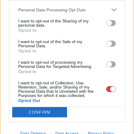
néprajzi tárgyak értékesítése és aukcionálása. Hagyatékok és
gyűjtemények árverezése. Ingyenes értékbecslés. Árveréseinkre
Personal Data Processing Opt Outs
a tárgyfelvétel folyamatos.
I want to opt-out of the Sharing of my
personal data.
GALÉRIA TOVÁBBI MŰTÁRGYAI
Opted In
I want to opt-out of the Sale of my
Personal Data.
Opted In
I want to opt-out of processing my
Personal Data for Targeted Advertising.
Opted In
KAPCSOLÓDÓ MŰTÁRGYAK
I want to opt-out of Collection, Use,
Retention, Sale, and/or Sharing of my
Personal Data that Is Unrelated with the
Purposes for which it was collected.
Opted Out
CONFIRM
Data Deletion
Data Access
Privacy Policy