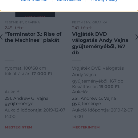
FESTMÉNY, GRAFIKA
FESTMÉNY, GRAFIKA
249. tétel:
241. tétel:
"Terminator 3.: Rise of
Vígjáték DVD
the Machines" plakát
válogatás Andy Vajna
gyűjteményéből, 167
db
nyomat, 100*68 cm
Vígjáték DVD válogatás
Kikiáltási ár:
17 000
Ft
Andy Vajna
gyűjteményéből, 167 db
Kikiáltási ár:
15 000
Ft
Aukció:
Aukció:
251. Andrew G. Vajna
251. Andrew G. Vajna
gyűjteménye
gyűjteménye
Aukció időpontja: 2019-12-07
Aukció időpontja: 2019-12-07
14:00
14:00
MEGTEKINTEM
MEGTEKINTEM