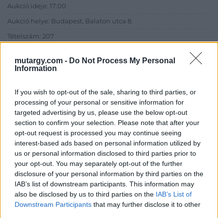
Aukció ideje: 17:00
Aukció helye: Budapest, Balaton utca 8.
Tételszám: 207
mutargy.com -
Do Not Process My Personal
Eladó adatai
Information
Eladó:
Nagyházi Galéria és
If you wish to opt-out of the sale, sharing to third parties, or
Aukciósház
processing of your personal or sensitive information for
Cím: Müller Márta
targeted advertising by us, please use the below opt-out
Nagyházi Galéria és Aukciósház
section to confirm your selection. Please note that after your
Kft.
opt-out request is processed you may continue seeing
1055 Budapest, Balaton utca 8.
interest-based ads based on personal information utilized by
Telefon: +361 475 6000 +361
us or personal information disclosed to third parties prior to
4756005
your opt-out. You may separately opt-out of the further
disclosure of your personal information by third parties on the
Weboldal:
IAB’s list of downstream participants. This information may
http://www.nagyhazi.hu
also be disclosed by us to third parties on the
IAB’s List of
Bemutatkozás: Magas színvonalú festmények és műtárgyak,
Downstream Participants
that may further disclose it to other
bútorok, szőnyegek, üveg, porcelán és ezüst tárgyak, ékszerek,
third parties.