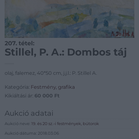
207. tétel:
Stillel, P. A.: Dombos táj
olaj, falemez, 40*50 cm, j.j.l.: P. Stillel A.
Kategória:
Festmény, grafika
Kikiáltási ár:
60 000
Ft
Aukció adatai
Aukció neve:
19. és 20 sz.-i festmények, bútorok
Aukció dátuma: 2018.03.06