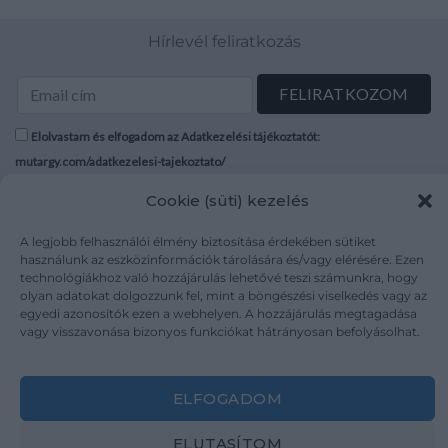
Hírlevél feliratkozás
Elolvastam és elfogadom az Adatkezelési tájékoztatót:
mutargy.com/adatkezelesi-tajekoztato/
Cookie (süti) kezelés
Rólunk
Áraink
Médiaajánlat
ÁSZF
A legjobb felhasználói élmény biztosítása érdekében sütiket
használunk az eszközinformációk tárolására és/vagy elérésére. Ezen
Karrier
Adatvédelem
technológiákhoz való hozzájárulás lehetővé teszi számunkra, hogy
Kapcsolat
Impresszum
olyan adatokat dolgozzunk fel, mint a böngészési viselkedés vagy az
egyedi azonosítók ezen a webhelyen. A hozzájárulás megtagadása
vagy visszavonása bizonyos funkciókat hátrányosan befolyásolhat.
Kövesse a műtárgy.com-ot
ELFOGADOM
ELUTASÍTOM