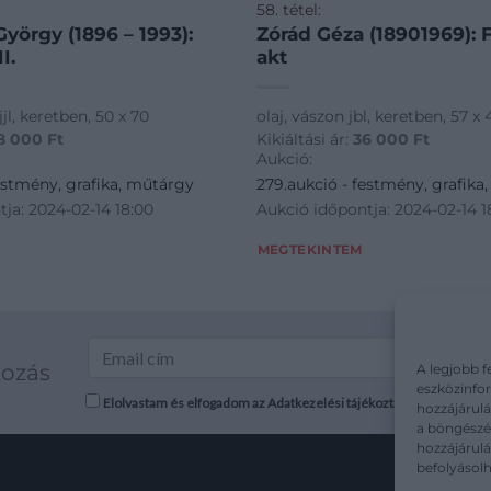
58. tétel:
yörgy (1896 – 1993):
Zórád Géza (18901969): 
I.
akt
jjl, keretben, 50 x 70
olaj, vászon jbl, keretben, 57 x 
8 000
Ft
Kikiáltási ár:
36 000
Ft
Aukció:
estmény, grafika, műtárgy
279.aukció - festmény, grafika
ja: 2024-02-14 18:00
Aukció időpontja: 2024-02-14 1
MEGTEKINTEM
kozás
A legjobb f
eszközinfor
Elolvastam és elfogadom az Adatkezelési tájékoztatót: mutargy.co
hozzájárulá
a böngészés
hozzájárul
befolyásolh