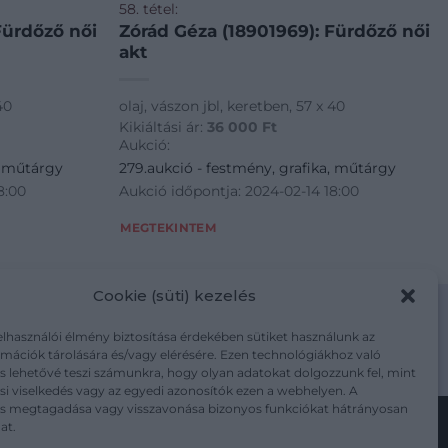
58. tétel:
Fürdőző női
Zórád Géza (18901969): Fürdőző női
akt
40
olaj, vászon jbl, keretben, 57 x 40
Kikiáltási ár:
36 000
Ft
Aukció:
, műtárgy
279.aukció - festmény, grafika, műtárgy
8:00
Aukció időpontja: 2024-02-14 18:00
MEGTEKINTEM
Cookie (süti) kezelés
elhasználói élmény biztosítása érdekében sütiket használunk az
mációk tárolására és/vagy elérésére. Ezen technológiákhoz való
m/adatkezelesi-tajekoztato/
s lehetővé teszi számunkra, hogy olyan adatokat dolgozzunk fel, mint
i viselkedés vagy az egyedi azonosítók ezen a webhelyen. A
ás megtagadása vagy visszavonása bizonyos funkciókat hátrányosan
at.
Kövesse a műtárgy.com-ot