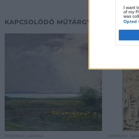
I want t
of my P
was col
KAPCSOLÓDÓ MŰTÁRGYAK
Opted 
FESTMÉNY, GRAFIKA
FESTMÉNY, GRA