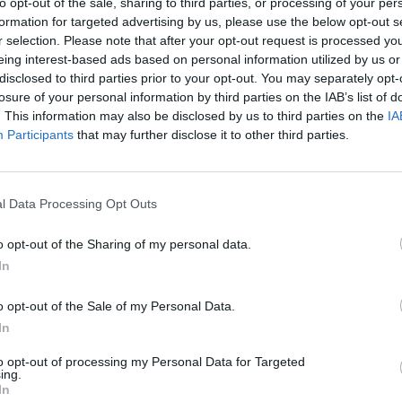
to opt-out of the sale, sharing to third parties, or processing of your per
formation for targeted advertising by us, please use the below opt-out s
Eladó:
Műgyűjtők Háza Kft
r selection. Please note that after your opt-out request is processed y
Cím: Dudás Attila
eing interest-based ads based on personal information utilized by us or
Műgyűjtők Háza kft.
disclosed to third parties prior to your opt-out. You may separately opt-
Budapest
losure of your personal information by third parties on the IAB’s list of
1023.Bp. Zsigmond tér 11.
. This information may also be disclosed by us to third parties on the
IA
1023
Participants
that may further disclose it to other third parties.
Telefon: 18008123
Weboldal:
http://www.mu
l Data Processing Opt Outs
Bemutatkozás: 2013 nyarán nyitottuk meg Galériá
optimális áron, gyorsan találjanak vevőt műtárg
o opt-out of the Sharing of my personal data.
gyűjteményüket változatos kínálatunkból. Ezért
árverést! Kedd-től péntek-ig 11.00-este 18.00 órái
In
GALÉRIA TOVÁBBI MŰTÁRGYAI
o opt-out of the Sale of my Personal Data.
In
to opt-out of processing my Personal Data for Targeted
ing.
In