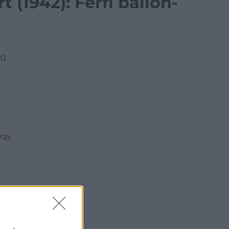
 (1942): Férfi ballon-
70
árgy