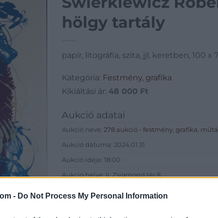
Swierkiewicz Róbert
hölgy tartály
papír, litográfia, szita, jjl, keretben, 100 x 
Kategória:
Festmény, grafika
Kikiáltási ár:
48 000
Ft
Aukció adatai
Aukció neve:
278.aukció - festmény, grafika, műt
Aukció dátuma: 2024.01.31
Aukció ideje: 18:00
Aukció helye: II. Zsigmond tér 8.
Tételszám: 43
com -
Do Not Process My Personal Information
Eladó adatai