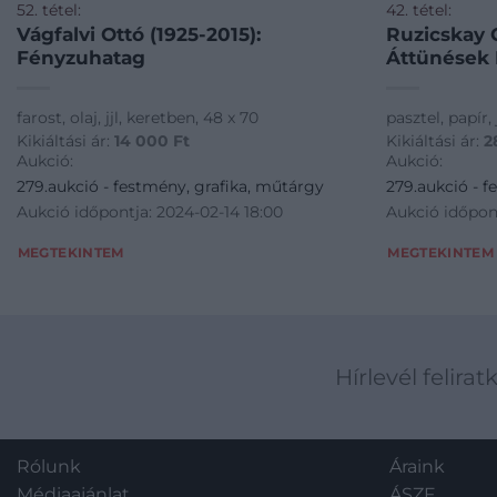
52. tétel:
42. tétel:
Vágfalvi Ottó (1925-2015):
Ruzicskay G
Fényzuhatag
Áttünések I
farost, olaj, jjl, keretben, 48 x 70
pasztel, papír, 
Kikiáltási ár:
14 000
Ft
Kikiáltási ár:
2
Aukció:
Aukció:
279.aukció - festmény, grafika, műtárgy
279.aukció - f
Aukció időpontja: 2024-02-14 18:00
Aukció időpont
MEGTEKINTEM
MEGTEKINTEM
Hírlevél felirat
Rólunk
Áraink
Médiaajánlat
ÁSZF