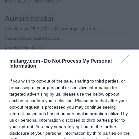
Kikiáltási ár:
160 000
Ft
Aukció adatai
Aukció neve:
19. és 20 sz.-i festmények, bútorok
Aukció dátuma: 2018.03.06
Aukció ideje: 17:00
Aukció helye: Budapest, Balaton utca 8.
mutargy.com -
Do Not Process My Personal
Information
Tételszám: 303
If you wish to opt-out of the sale, sharing to third parties, or
Eladó adatai
processing of your personal or sensitive information for
targeted advertising by us, please use the below opt-out
Eladó:
Nagyházi Galéria és
section to confirm your selection. Please note that after your
Aukciósház
opt-out request is processed you may continue seeing
Cím: Müller Márta
interest-based ads based on personal information utilized by
Nagyházi Galéria és Aukciósház
us or personal information disclosed to third parties prior to
Kft.
your opt-out. You may separately opt-out of the further
1055 Budapest, Balaton utca 8.
disclosure of your personal information by third parties on the