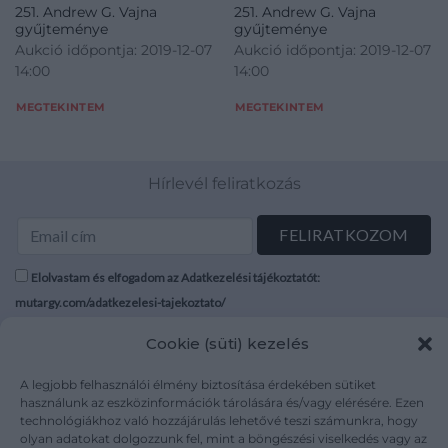
251. Andrew G. Vajna
251. Andrew G. Vajna
gyűjteménye
gyűjteménye
Aukció időpontja: 2019-12-07
Aukció időpontja: 2019-12-07
14:00
14:00
MEGTEKINTEM
MEGTEKINTEM
Hírlevél feliratkozás
Elolvastam és elfogadom az Adatkezelési tájékoztatót:
mutargy.com/adatkezelesi-tajekoztato/
Cookie (süti) kezelés
Rólunk
Áraink
Médiaajánlat
ÁSZF
A legjobb felhasználói élmény biztosítása érdekében sütiket
Karrier
Adatvédelem
használunk az eszközinformációk tárolására és/vagy elérésére. Ezen
technológiákhoz való hozzájárulás lehetővé teszi számunkra, hogy
Kapcsolat
Impresszum
olyan adatokat dolgozzunk fel, mint a böngészési viselkedés vagy az