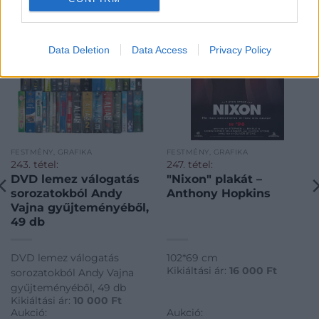
Data Deletion
Data Access
Privacy Policy
FESTMÉNY, GRAFIKA
FESTMÉNY, GRAFIKA
243. tétel:
247. tétel:
DVD lemez válogatás
"Nixon" plakát –
sorozatokból Andy
Anthony Hopkins
Vajna gyűjteményéből,
49 db
DVD lemez válogatás
102*69 cm
Kikiáltási ár:
16 000
Ft
sorozatokból Andy Vajna
gyűjteményéből, 49 db
Kikiáltási ár:
10 000
Ft
Aukció:
Aukció: