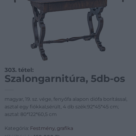
303. tétel:
Szalongarnitúra, 5db-os
magyar, 19. sz. vége, fenyőfa alapon diófa borítással,
asztal egy fiókkal,sérült, 4 db szék:92*45*45 cm;
asztal: 80*122*60,5 cm
Kategória:
Festmény, grafika