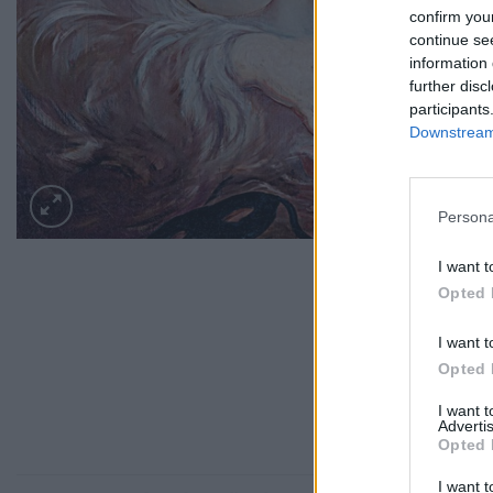
confirm you
continue se
information 
further disc
participants
Downstream 
Persona
I want t
Opted 
I want t
Opted 
I want 
Advertis
Opted 
I want t