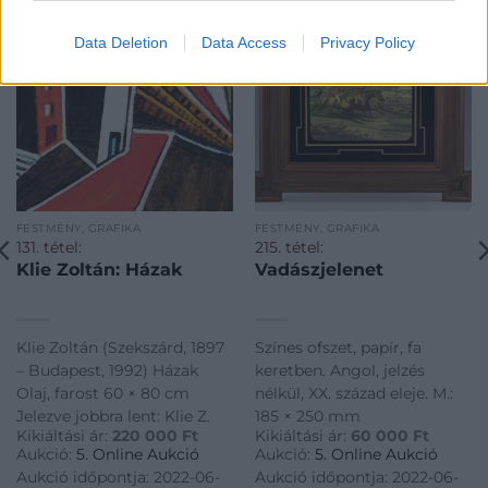
Data Deletion
Data Access
Privacy Policy
FESTMÉNY, GRAFIKA
FESTMÉNY, GRAFIKA
131. tétel:
215. tétel:
Klie Zoltán: Házak
Vadászjelenet
Klie Zoltán (Szekszárd, 1897
Színes ofszet, papír, fa
– Budapest, 1992) Házak
keretben. Angol, jelzés
Olaj, farost 60 × 80 cm
nélkül, XX. század eleje. M.:
Jelezve jobbra lent: Klie Z.
185 × 250 mm
Kikiáltási ár:
220 000
Ft
Kikiáltási ár:
60 000
Ft
Aukció:
5. Online Aukció
Aukció:
5. Online Aukció
Aukció időpontja: 2022-06-
Aukció időpontja: 2022-06-