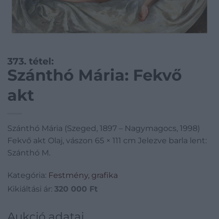
373. tétel:
Szánthó Mária: Fekvő
akt
Szánthó Mária (Szeged, 1897 – Nagymagocs, 1998)
Fekvő akt Olaj, vászon 65 × 111 cm Jelezve barla lent:
Szánthó M.
Kategória:
Festmény, grafika
Kikiáltási ár:
320 000
Ft
Aukció adatai