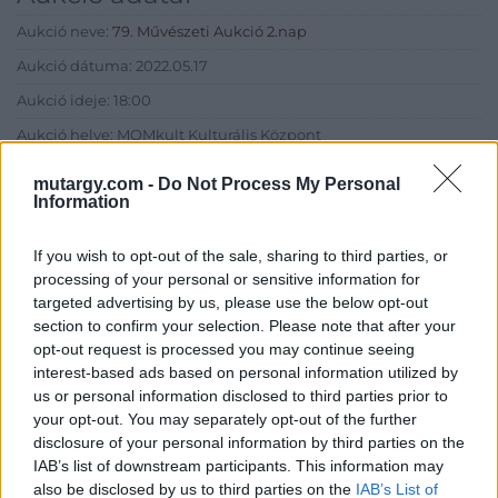
Aukció neve:
79. Művészeti Aukció 2.nap
Aukció dátuma: 2022.05.17
Aukció ideje: 18:00
Aukció helye: MOMkult Kulturális Központ
Tételszám: 373
mutargy.com -
Do Not Process My Personal
Information
Eladó adatai
If you wish to opt-out of the sale, sharing to third parties, or
Eladó:
BÁV ART Aukciósház és
processing of your personal or sensitive information for
Galéria
targeted advertising by us, please use the below opt-out
section to confirm your selection. Please note that after your
Cím: BÁV ZRt.
opt-out request is processed you may continue seeing
1027 Budapest, Csalogány u.
interest-based ads based on personal information utilized by
23-33.
us or personal information disclosed to third parties prior to
Telefon: (06 1) 331 0513
your opt-out. You may separately opt-out of the further
disclosure of your personal information by third parties on the
Weboldal:
http://bav-art.hu
IAB’s list of downstream participants. This information may
Bemutatkozás: Az ország legnagyobb múltú, 240 esztendeje
also be disclosed by us to third parties on the
IAB’s List of