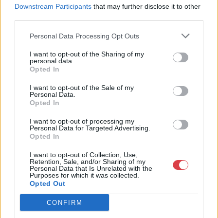
jogfolytonosan működő magyar vállalkozásaként a BÁV ZRt.
Downstream Participants
that may further disclose it to other
óriási tapasztalatával, szakmai tekintélyével és
third parties.
megbízhatóságával hagyományosan a magyar
műkereskedelem meghatározó szereplője. A 2007-ben
Personal Data Processing Opt Outs
megújult BÁV Aukciósház mára a magyarországi
műkereskedelem egyik legfontosabb színterévé, kereskedelmi
I want to opt-out of the Sharing of my
personal data.
és árverési központtá vált. . Hazánk legnagyobb
Opted In
műkereskedelmi üzlethálózatával rendelkező BÁV ZRt.
felkészült munkatársai a hét hat napján állnak a műtárgyat
I want to opt-out of the Sale of my
eladni, vagy venni kívánók rendelkezésére.
Personal Data.
Opted In
GALÉRIA TOVÁBBI MŰTÁRGYAI
I want to opt-out of processing my
Personal Data for Targeted Advertising.
Opted In
I want to opt-out of Collection, Use,
Retention, Sale, and/or Sharing of my
Personal Data that Is Unrelated with the
Purposes for which it was collected.
Opted Out
KAPCSOLÓDÓ MŰTÁRGYAK
CONFIRM