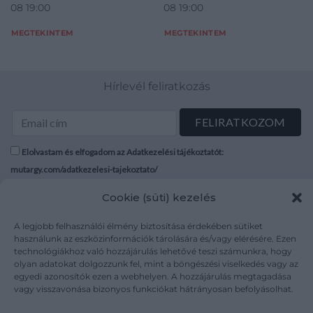
08 19:00
08 19:00
MEGTEKINTEM
MEGTEKINTEM
Hírlevél feliratkozás
Elolvastam és elfogadom az Adatkezelési tájékoztatót:
mutargy.com/adatkezelesi-tajekoztato/
Cookie (süti) kezelés
Rólunk
Áraink
Médiaajánlat
ÁSZF
A legjobb felhasználói élmény biztosítása érdekében sütiket
használunk az eszközinformációk tárolására és/vagy elérésére. Ezen
Karrier
Adatvédelem
technológiákhoz való hozzájárulás lehetővé teszi számunkra, hogy
Kapcsolat
Impresszum
olyan adatokat dolgozzunk fel, mint a böngészési viselkedés vagy az
egyedi azonosítók ezen a webhelyen. A hozzájárulás megtagadása
vagy visszavonása bizonyos funkciókat hátrányosan befolyásolhat.
Kövesse a műtárgy.com-ot