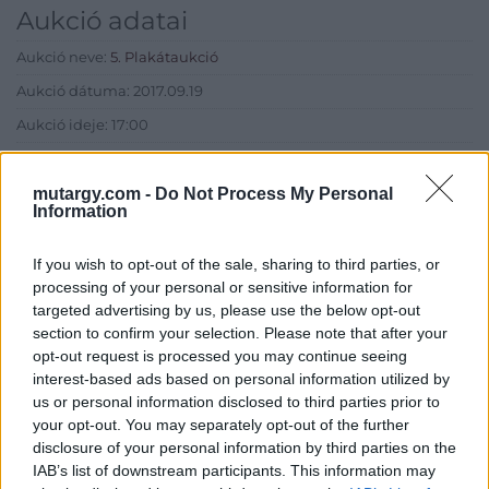
Aukció adatai
Aukció neve:
5. Plakátaukció
Aukció dátuma: 2017.09.19
Aukció ideje: 17:00
Aukció helye: Budapest, 1052 Bécsi utca 3.
mutargy.com -
Do Not Process My Personal
Tételszám: 105
Information
Eladó adatai
If you wish to opt-out of the sale, sharing to third parties, or
processing of your personal or sensitive information for
Eladó:
BÁV ART Aukciósház és
targeted advertising by us, please use the below opt-out
Galéria
section to confirm your selection. Please note that after your
Cím: BÁV ZRt.
opt-out request is processed you may continue seeing
1027 Budapest, Csalogány u.
interest-based ads based on personal information utilized by
23-33.
us or personal information disclosed to third parties prior to
your opt-out. You may separately opt-out of the further
Telefon: (06 1) 331 0513
disclosure of your personal information by third parties on the
Weboldal:
http://bav-art.hu
IAB’s list of downstream participants. This information may