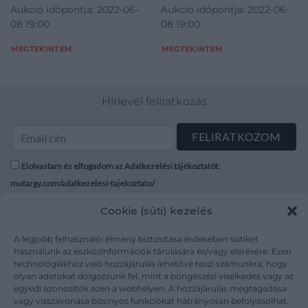
Aukció időpontja: 2022-06-
Aukció időpontja: 2022-06-
1977
08 19:00
08 19:00
MEGTEKINTEM
MEGTEKINTEM
Hírlevél feliratkozás
Elolvastam és elfogadom az Adatkezelési tájékoztatót:
mutargy.com/adatkezelesi-tajekoztato/
Cookie (süti) kezelés
Rólunk
Áraink
Médiaajánlat
ÁSZF
A legjobb felhasználói élmény biztosítása érdekében sütiket
használunk az eszközinformációk tárolására és/vagy elérésére. Ezen
Karrier
Adatvédelem
technológiákhoz való hozzájárulás lehetővé teszi számunkra, hogy
Kapcsolat
Impresszum
olyan adatokat dolgozzunk fel, mint a böngészési viselkedés vagy az
egyedi azonosítók ezen a webhelyen. A hozzájárulás megtagadása
vagy visszavonása bizonyos funkciókat hátrányosan befolyásolhat.