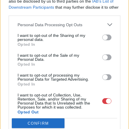
also be disclosed by us to third parties on the
IAB’s List of
Bemutatkozás: Az ország legnagyobb múltú, 240 esztendeje
Downstream Participants
that may further disclose it to other
jogfolytonosan működő magyar vállalkozásaként a BÁV ZRt.
third parties.
óriási tapasztalatával, szakmai tekintélyével és
megbízhatóságával hagyományosan a magyar
Personal Data Processing Opt Outs
műkereskedelem meghatározó szereplője. A 2007-ben
megújult BÁV Aukciósház mára a magyarországi
I want to opt-out of the Sharing of my
műkereskedelem egyik legfontosabb színterévé, kereskedelmi
personal data.
és árverési központtá vált. . Hazánk legnagyobb
Opted In
műkereskedelmi üzlethálózatával rendelkező BÁV ZRt.
felkészült munkatársai a hét hat napján állnak a műtárgyat
I want to opt-out of the Sale of my
Personal Data.
eladni, vagy venni kívánók rendelkezésére.
Opted In
GALÉRIA TOVÁBBI MŰTÁRGYAI
I want to opt-out of processing my
Personal Data for Targeted Advertising.
Opted In
I want to opt-out of Collection, Use,
Retention, Sale, and/or Sharing of my
Personal Data that Is Unrelated with the
Purposes for which it was collected.
Opted Out
CONFIRM
KAPCSOLÓDÓ MŰTÁRGYAK