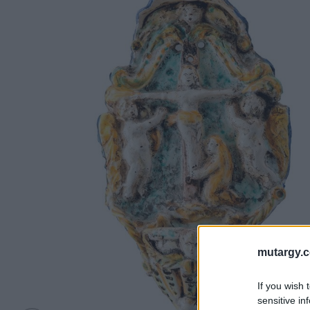
mutargy.
If you wish 
sensitive in