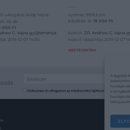
D válogatás Andy Vajna
nyomat, 99*63 cm
Kikiáltási ár:
18 000
Ft
l, 65 db
0 000
Ft
Andrew G. Vajna gyűjteménye
Aukció:
251. Andrew G. Vajna 
ja: 2019-12-07 14:00
Aukció időpontja: 2019-12-07 1
MEGTEKINTEM
A legjobb f
eszközinfor
kozás
hozzájárulá
Elolvastam és elfogadom az Adatkezelési tájékoztatót: mutargy.co
a böngészés
hozzájárul
befolyásolh
em
ELF
m