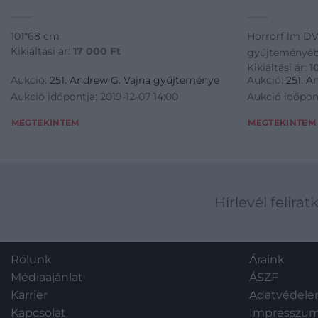
101*68 cm
Horrorfilm DV
Kikiáltási ár:
17 000
Ft
gyűjteményébő
Kikiáltási ár:
1
Aukció:
251. Andrew G. Vajna gyűjteménye
Aukció:
251. 
Aukció időpontja: 2019-12-07 14:00
Aukció időpont
MEGTEKINTEM
MEGTEKINTEM
Hírlevél felirat
Rólunk
Áraink
Médiaajánlat
ÁSZF
Karrier
Adatvédel
Kapcsolat
Impresszu