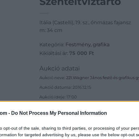
Szenteltvíztartó
Itália (Castelli), 19. sz., ónmázas fajansz
m: 34 cm
Kategória:
Festmény, grafika
Kikiáltási ár:
75 000
Ft
Aukció adatai
Aukció neve:
221.Wagner János festő és grafikus
Aukció dátuma: 2016.12.15
Aukció ideje: 17:00
Aukció helye: Budapest, Balaton utca 8.
com -
Do Not Process My Personal Information
Tételszám: 1071
to opt-out of the sale, sharing to third parties, or processing of your per
Eladó adatai
formation for targeted advertising by us, please use the below opt-out s