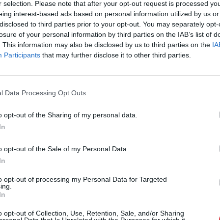
r selection. Please note that after your opt-out request is processed y
Eladó:
Nagyház
eing interest-based ads based on personal information utilized by us or
Cím: Müller M
disclosed to third parties prior to your opt-out. You may separately opt-
Nagyházi Galér
losure of your personal information by third parties on the IAB’s list of
1055 Budapest,
. This information may also be disclosed by us to third parties on the
IA
Participants
that may further disclose it to other third parties.
Telefon: +361 
Weboldal:
htt
Bemutatkozás: Magas színvonalú festmények és m
l Data Processing Opt Outs
ékszerek, néprajzi tárgyak értékesítése és aukc
értékbecslés. Árveréseinkre a tárgyfelvétel folyam
o opt-out of the Sharing of my personal data.
In
GALÉRIA TOVÁBBI MŰTÁRGYAI
o opt-out of the Sale of my Personal Data.
In
to opt-out of processing my Personal Data for Targeted
ing.
In
o opt-out of Collection, Use, Retention, Sale, and/or Sharing
ersonal Data that Is Unrelated with the Purposes for which it