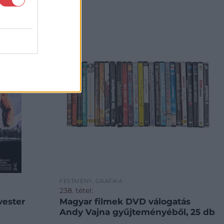
FESTMÉNY, GRAFIKA
238. tétel:
vester
Magyar filmek DVD válogatás
Andy Vajna gyűjteményéből, 25 db