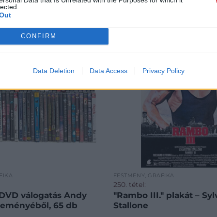
lected.
Out
CONFIRM
Data Deletion
Data Access
Privacy Policy
FIKA
FESTMÉNY, GRAFIKA
250. tétel:
 DVD válogatás Andy
"Rambo III." plakát – Syl
teményéből, 65 db
Stallone