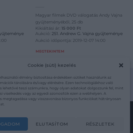
Magyar filmek DVD válogatás Andy Vajna
gyűjteményéből, 25 db
Kikiáltási ár:
15 000
Ft
gyűjteménye
Aukció:
251. Andrew G. Vajna gyűjteménye
4:00
Aukció időpontja: 2019-12-07 14:00
MEGTEKINTEM
Cookie (süti) kezelés
elhasználói élmény biztosítása érdekében sütiket használunk az
mációk tárolására és/vagy elérésére. Ezen technológiákhoz való
s lehetővé teszi számunkra, hogy olyan adatokat dolgozzunk fel, mint
m/adatkezelesi-tajekoztato/
i viselkedés vagy az egyedi azonosítók ezen a webhelyen. A
ás megtagadása vagy visszavonása bizonyos funkciókat hátrányosan
at.
Kövesse a műtárgy.com-ot
OGADOM
ELUTASÍTOM
RÉSZLETEK