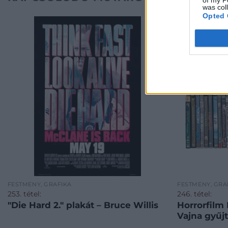
was col
Opted 
FESTMÉNY, GRAFIKA
FESTMÉNY, GRA
253. tétel:
246. tétel:
"Die Hard 2." plakát – Bruce Willis
Horrorfilm
Vajna gyűj