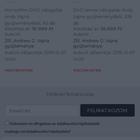
Horrorfilm DVD válogatás
DVD lemez válogatás Andy
Andy Vajna
Vajna gyűjteményéből, 236
gyűjteményéből, 65 db
db
Kikiáltási ár:
10 000
Ft
Kikiáltási ár:
25 000
Ft
Aukció:
Aukció:
251. Andrew G. Vajna
251. Andrew G. Vajna
gyűjteménye
gyűjteménye
Aukció időpontja: 2019-12-07
Aukció időpontja: 2019-12-07
14:00
14:00
MEGTEKINTEM
MEGTEKINTEM
Hírlevél feliratkozás
Elolvastam és elfogadom az Adatkezelési tájékoztatót:
mutargy.com/adatkezelesi-tajekoztato/