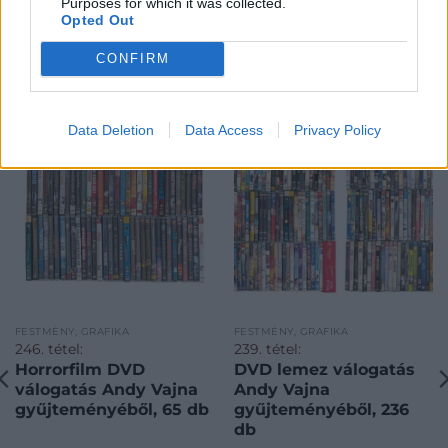
Purposes for which it was collected.
Opted Out
CONFIRM
KAPCSOLÓDÓ MŰTÁRGYAK
Data Deletion
Data Access
Privacy Policy
FESTMÉNY, GRAFIKA
FESTMÉNY, GRAFIKA
246. tétel:
239. tétel:
Horrorfilm DVD
DVD lemez válogatás
válogatás Andy Vajna
Andy Vajna
gyűjteményéből, 65 db
gyűjteményéből, 236
db