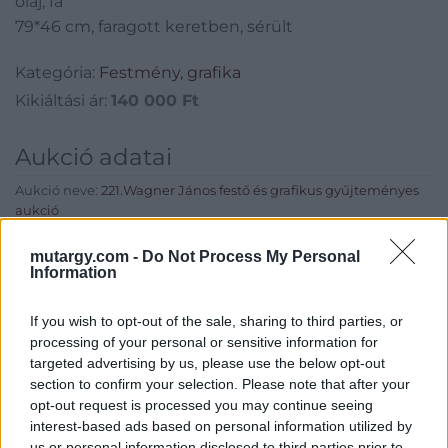
olaj, fa
79*46 cm, faragott keretben, sérült
Kategória:
Festmény, grafika
Kikiáltási ár:
140 000
Ft
Aukció adatai
Aukció neve:
221.Wagner János festő és grafikus gyűjteményes
aukció
Aukció dátuma: 2016.12.15
mutargy.com -
Do Not Process My Personal
Information
Aukció ideje: 17:00
Aukció helye: Budapest, Balaton utca 8.
If you wish to opt-out of the sale, sharing to third parties, or
Tételszám: 823
processing of your personal or sensitive information for
targeted advertising by us, please use the below opt-out
section to confirm your selection. Please note that after your
Eladó adatai
opt-out request is processed you may continue seeing
interest-based ads based on personal information utilized by
Eladó:
Nagyházi Galéria és
us or personal information disclosed to third parties prior to