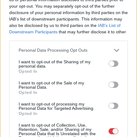
Aukciósház
your opt-out. You may separately opt-out of the further
Cím: Müller Márta
disclosure of your personal information by third parties on the
Nagyházi Galéria és Aukciósház
IAB’s list of downstream participants. This information may
Kft.
also be disclosed by us to third parties on the
IAB’s List of
1055 Budapest, Balaton utca 8.
Downstream Participants
that may further disclose it to other
third parties.
Telefon: +361 475 6000 +361
4756005
Personal Data Processing Opt Outs
Weboldal:
http://www.nagyhazi.hu
I want to opt-out of the Sharing of my
personal data.
Bemutatkozás: Magas színvonalú festmények és műtárgyak,
Opted In
bútorok, szőnyegek, üveg, porcelán és ezüst tárgyak, ékszerek,
néprajzi tárgyak értékesítése és aukcionálása. Hagyatékok és
I want to opt-out of the Sale of my
Personal Data.
gyűjtemények árverezése. Ingyenes értékbecslés. Árveréseinkre
Opted In
a tárgyfelvétel folyamatos.
I want to opt-out of processing my
GALÉRIA TOVÁBBI MŰTÁRGYAI
Personal Data for Targeted Advertising.
Opted In
I want to opt-out of Collection, Use,
Retention, Sale, and/or Sharing of my
Personal Data that Is Unrelated with the