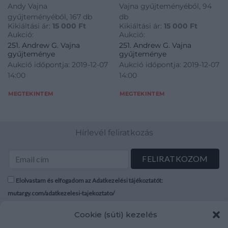
Andy Vajna
Vajna gyűjteményéből, 94
gyűjteményéből, 167 db
db
Kikiáltási ár:
15 000
Ft
Kikiáltási ár:
15 000
Ft
Aukció:
Aukció:
251. Andrew G. Vajna
251. Andrew G. Vajna
gyűjteménye
gyűjteménye
Aukció időpontja: 2019-12-07
Aukció időpontja: 2019-12-07
14:00
14:00
MEGTEKINTEM
MEGTEKINTEM
Hírlevél feliratkozás
Elolvastam és elfogadom az Adatkezelési tájékoztatót:
mutargy.com/adatkezelesi-tajekoztato/
Cookie (süti) kezelés
Rólunk
Áraink