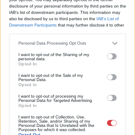
Nagyházi Galéria és Aukciósház
disclosure of your personal information by third parties on the
Kft.
IAB’s list of downstream participants. This information may
1055 Budapest, Balaton utca 8.
also be disclosed by us to third parties on the
IAB’s List of
Downstream Participants
that may further disclose it to other
Telefon: +361 475 6000 +361
third parties.
4756005
Weboldal:
Personal Data Processing Opt Outs
http://www.nagyhazi.hu
I want to opt-out of the Sharing of my
Bemutatkozás: Magas színvonalú festmények és műtárgyak,
personal data.
bútorok, szőnyegek, üveg, porcelán és ezüst tárgyak, ékszerek,
Opted In
néprajzi tárgyak értékesítése és aukcionálása. Hagyatékok és
gyűjtemények árverezése. Ingyenes értékbecslés. Árveréseinkre
I want to opt-out of the Sale of my
Personal Data.
a tárgyfelvétel folyamatos.
Opted In
GALÉRIA TOVÁBBI MŰTÁRGYAI
I want to opt-out of processing my
Personal Data for Targeted Advertising.
Opted In
I want to opt-out of Collection, Use,
Retention, Sale, and/or Sharing of my
Personal Data that Is Unrelated with the
Purposes for which it was collected.
Opted Out