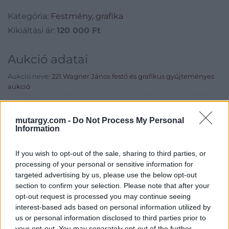
Kategória:
Festmény, grafika
Kikiáltási ár:
120 000
Ft
Aukció adatai
Aukció neve:
221.Wagner János festő és grafikus gyűjteményes
aukció
Aukció dátuma: 2016.12.15
Aukció ideje: 17:00
mutargy.com -
Do Not Process My Personal
Information
Aukció helye: Budapest, Balaton utca 8.
Tételszám: 853
If you wish to opt-out of the sale, sharing to third parties, or
processing of your personal or sensitive information for
targeted advertising by us, please use the below opt-out
Eladó adatai
section to confirm your selection. Please note that after your
opt-out request is processed you may continue seeing
Eladó:
Nagyházi Galéria és
interest-based ads based on personal information utilized by
Aukciósház
us or personal information disclosed to third parties prior to
Cím: Müller Márta
your opt-out. You may separately opt-out of the further