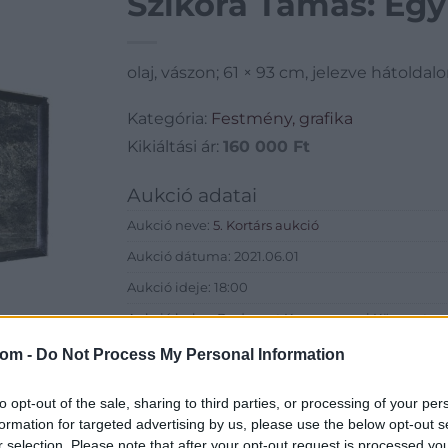
Szikora Tamás: Eg
olaj, vászon; 61 × 93 cm, jelezve hátoldal
Kategória:
Festmény, grafika
Kikiáltási ár:
160 000
Ft
Aukció adatai
Aukció neve:
5. Kortárs aukció
Aukció dátuma: 2021.06.01
Aukció ideje: 18:00
Aukció helye: Budapest Kongresszusi Központ
Tételszám: 66
com -
Do Not Process My Personal Information
Eladó adatai
to opt-out of the sale, sharing to third parties, or processing of your per
formation for targeted advertising by us, please use the below opt-out s
Eladó:
Virág Judit Galéria
r selection. Please note that after your opt-out request is processed y