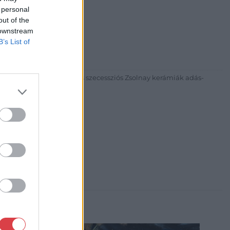
 personal
out of the
30
 downstream
B’s List of
81 269-4681
itgaleria.hu
ázadi magyar festészet és szecessziós Zsolnay kerámiák adás-
3 alkalommal.