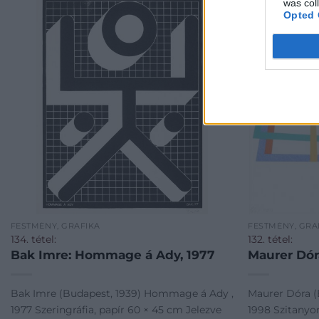
was col
Opted 
FESTMÉNY, GRAFIKA
FESTMÉNY, GRA
134. tétel:
132. tétel:
Bak Imre: Hommage á Ady, 1977
Maurer Dór
Bak Imre (Budapest, 1939) Hommage á Ady ,
Maurer Dóra (
1977 Szeringráfia, papír 60 × 45 cm Jelezve
1998 Szitanyo