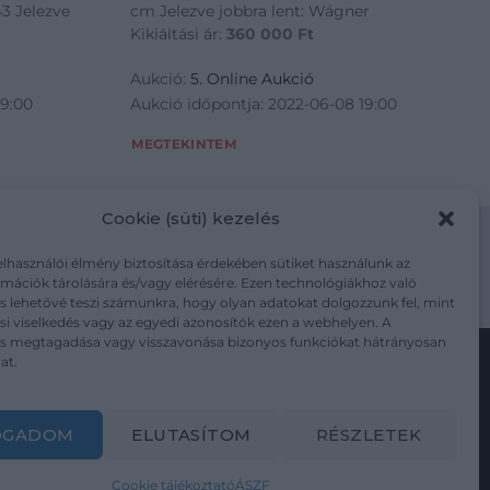
3 Jelezve
cm Jelezve jobbra lent: Wágner
Kikiáltási ár:
360 000
Ft
Aukció:
5. Online Aukció
19:00
Aukció időpontja: 2022-06-08 19:00
MEGTEKINTEM
Cookie (süti) kezelés
elhasználói élmény biztosítása érdekében sütiket használunk az
mációk tárolására és/vagy elérésére. Ezen technológiákhoz való
m/adatkezelesi-tajekoztato/
s lehetővé teszi számunkra, hogy olyan adatokat dolgozzunk fel, mint
i viselkedés vagy az egyedi azonosítók ezen a webhelyen. A
ás megtagadása vagy visszavonása bizonyos funkciókat hátrányosan
at.
Kövesse a műtárgy.com-ot
OGADOM
ELUTASÍTOM
RÉSZLETEK
Cookie tájékoztató
ÁSZF