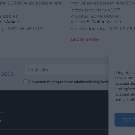
ent: 66/100 Jelezve jobbra lent:
mm Jelezve középen lent: CV/4
jobbra lent: Martyn 1977
5 000
Ft
Kikiáltási ár:
48 000
Ft
ine Aukció
Aukció:
5. Online Aukció
tja: 2022-06-08 19:00
Aukció időpontja: 2022-06-08 
MEGTEKINTEM
kozás
A legjobb f
eszközinfor
Elolvastam és elfogadom az Adatkezelési tájékoztatót: mutargy.co
hozzájárulá
a böngészés
hozzájárul
befolyásolh
em
ELF
m