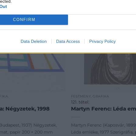
lected.
Out
CONFIRM
Data Deletion
Data Access
Privacy Policy
FIKA
FESTMÉNY, GRAFIKA
121. tétel:
a: Négyzetek, 1998
Martyn Ferenc: Léda em
Budapest, 1937) Négyzetek,
Martyn Ferenc (Kaposvár, 1899 
mat, papír 200 × 200 mm
Léda emléke, 1977 Szerigráfia, 