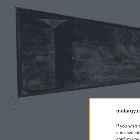
mutargy.
If you wish 
sensitive in
confirm you