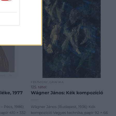
FESTMÉNY, GRAFIKA
125. tétel:
léke, 1977
Wágner János: Kék kompozíció
– Pécs, 1986)
Wágner János (Budapest, 1936) Kék
papír 410 × 332
kompozíció Vegyes technika, papír 92 × 66