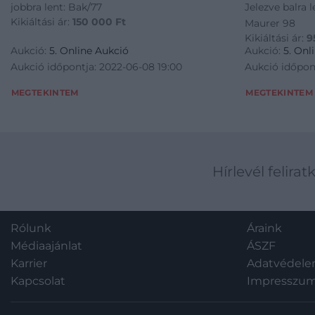
jobbra lent: Bak/77
Jelezve balra l
Kikiáltási ár:
150 000
Ft
Maurer 98
Kikiáltási ár:
9
Aukció:
5. Online Aukció
Aukció:
5. Onl
Aukció időpontja: 2022-06-08 19:00
Aukció időpon
MEGTEKINTEM
MEGTEKINTEM
Hírlevél felirat
Rólunk
Áraink
Médiaajánlat
ÁSZF
Karrier
Adatvédel
Kapcsolat
Impresszu