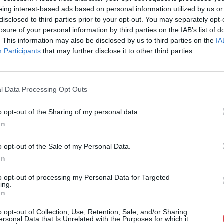
eing interest-based ads based on personal information utilized by us or
Cím: Nemes Zsófia
disclosed to third parties prior to your opt-out. You may separately opt-
Mű-Terem Galéria Kft.
1055 Budapest, Falk Miksa u. 
losure of your personal information by third parties on the IAB’s list of
. This information may also be disclosed by us to third parties on the
IA
Telefon: 36-1-312-2071, 269-46
Participants
that may further disclose it to other third parties.
Weboldal:
http://www.viragjud
Bemutatkozás: Kiemelkedő kvalitású 19. és 20. sz
vétele és aukcionálása. Exkluzív aukciók évente 
l Data Processing Opt Outs
GALÉRIA TOVÁBBI MŰTÁRGYAI
o opt-out of the Sharing of my personal data.
In
o opt-out of the Sale of my Personal Data.
In
to opt-out of processing my Personal Data for Targeted
ing.
In
o opt-out of Collection, Use, Retention, Sale, and/or Sharing
ersonal Data that Is Unrelated with the Purposes for which it