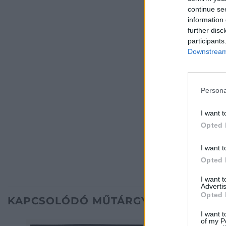
continue se
information 
further disc
participants
Downstream 
Persona
I want t
Opted 
I want t
Opted 
I want 
Advertis
Opted 
KAPCSOLÓDÓ MŰTÁRGYAK
I want t
of my P