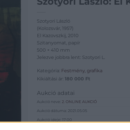
Szotyori László: El 
Szotyori László
(Kolozsvár, 1957)
El Kazovszkij, 2010
Szitanyomat, papír
500 × 410 mm
Jelezve jobbra lent: Szotyori L.
Kategória:
Festmény, grafika
Kikiáltási ár:
180 000
Ft
Aukció adatai
Aukció neve:
2. ONLINE AUKCIÓ
Aukció dátuma: 2021.05.05
Aukció ideje: 17:00
Aukció helye: BÁV online aukció