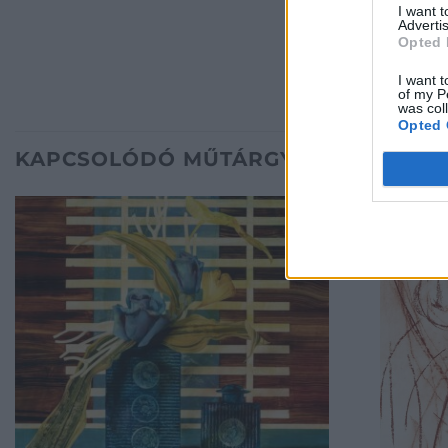
I want 
Advertis
Opted 
I want t
of my P
was col
Opted 
KAPCSOLÓDÓ MŰTÁRGYAK