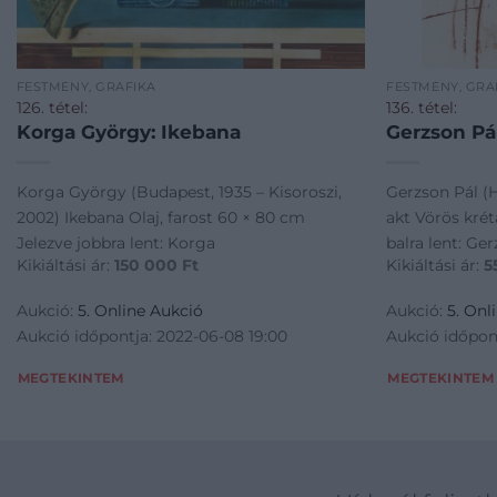
FESTMÉNY, GRAFIKA
FESTMÉNY, GRA
126. tétel:
136. tétel:
Korga György: Ikebana
Gerzson Pál
Korga György (Budapest, 1935 – Kisoroszi,
Gerzson Pál (H
2002) Ikebana Olaj, farost 60 × 80 cm
akt Vörös krét
Jelezve jobbra lent: Korga
balra lent: Ge
Kikiáltási ár:
150 000
Ft
Kikiáltási ár:
5
Aukció:
5. Online Aukció
Aukció:
5. Onl
Aukció időpontja: 2022-06-08 19:00
Aukció időpon
MEGTEKINTEM
MEGTEKINTEM