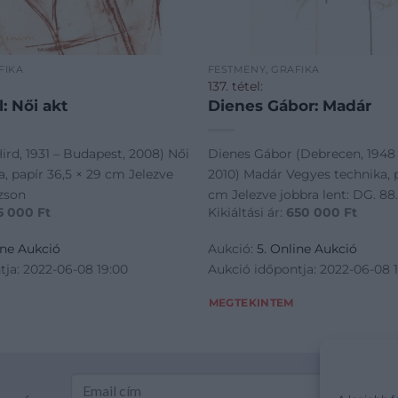
FIKA
FESTMÉNY, GRAFIKA
137. tétel:
: Női akt
Dienes Gábor: Madár
ird, 1931 – Budapest, 2008) Női
Dienes Gábor (Debrecen, 1948
a, papír 36,5 × 29 cm Jelezve
2010) Madár Vegyes technika, p
rzson
cm Jelezve jobbra lent: DG. 88.
5 000
Ft
Kikiáltási ár:
650 000
Ft
ine Aukció
Aukció:
5. Online Aukció
tja: 2022-06-08 19:00
Aukció időpontja: 2022-06-08 
MEGTEKINTEM