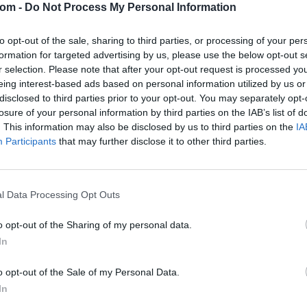
com -
Do Not Process My Personal Information
Tételszám: 267
to opt-out of the sale, sharing to third parties, or processing of your per
Eladó adatai
formation for targeted advertising by us, please use the below opt-out s
r selection. Please note that after your opt-out request is processed y
Eladó:
BÁV
eing interest-based ads based on personal information utilized by us or
disclosed to third parties prior to your opt-out. You may separately opt-
Cím: BÁV Z
1027 Budap
losure of your personal information by third parties on the IAB’s list of
. This information may also be disclosed by us to third parties on the
IA
Telefon: (06
Participants
that may further disclose it to other third parties.
Weboldal:
Bemutatkozás: Az ország legnagyobb múltú, 240
l Data Processing Opt Outs
BÁV ZRt. óriási tapasztalatával, szakmai tekin
műkereskedelem meghatározó szereplője. A 200
o opt-out of the Sharing of my personal data.
műkereskedelem egyik legfontosabb színterévé, 
In
műkereskedelmi üzlethálózatával rendelkező BÁV
eladni, vagy venni kívánók rendelkezésére.
o opt-out of the Sale of my Personal Data.
In
GALÉRIA TOVÁBBI MŰTÁRGYAI