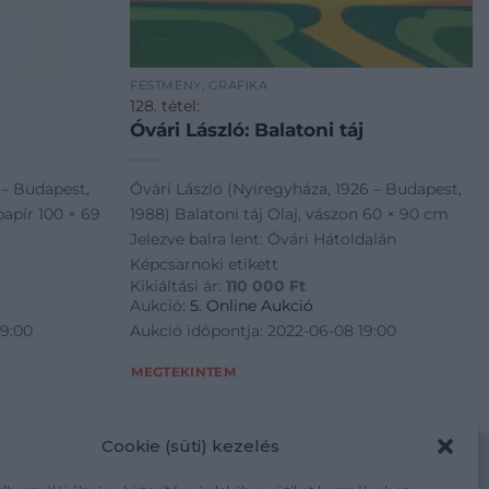
FESTMÉNY, GRAFIKA
128. tétel:
Óvári László: Balatoni táj
 – Budapest,
Óvári László (Nyíregyháza, 1926 – Budapest,
apír 100 × 69
1988) Balatoni táj Olaj, vászon 60 × 90 cm
Jelezve balra lent: Óvári Hátoldalán
Képcsarnoki etikett
Kikiáltási ár:
110 000
Ft
Aukció:
5. Online Aukció
19:00
Aukció időpontja: 2022-06-08 19:00
MEGTEKINTEM
Cookie (süti) kezelés