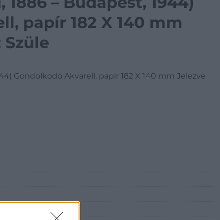
, 1886 – Budapest, 1944)
l, papír 182 X 140 mm
: Szüle
944) Gondolkodó Akvarell, papír 182 X 140 mm Jelezve
udapest, Bécsi utca 3.)