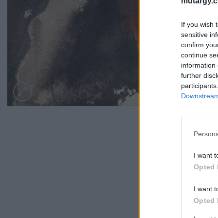
mutargy.
If you wish 
sensitive in
confirm you
continue se
information 
further disc
participants
Downstream 
Persona
I want t
Opted 
I want t
Opted 