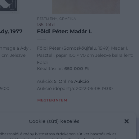
FESTMÉNY, GRAFIKA
135. tétel:
dy, 1977
Földi Péter: Madár I.
mmage á Ady ,
Földi Péter (Somoskőújfalu, 1949) Madár I.
5 cm Jelezve
Pasztell, papír 100 × 70 cm Jelezve balra lent:
Földi
Kikiáltási ár:
650 000
Ft
Aukció:
5. Online Aukció
19:00
Aukció időpontja: 2022-06-08 19:00
MEGTEKINTEM
Cookie (süti) kezelés
elhasználói élmény biztosítása érdekében sütiket használunk az