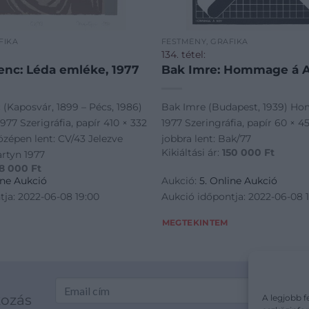
FIKA
FESTMÉNY, GRAFIKA
134. tétel:
enc: Léda emléke, 1977
Bak Imre: Hommage á A
(Kaposvár, 1899 – Pécs, 1986)
Bak Imre (Budapest, 1939) Ho
977 Szerigráfia, papír 410 × 332
1977 Szeringráfia, papír 60 × 4
zépen lent: CV/43 Jelezve
jobbra lent: Bak/77
Kikiáltási ár:
150 000
Ft
artyn 1977
8 000
Ft
ine Aukció
Aukció:
5. Online Aukció
tja: 2022-06-08 19:00
Aukció időpontja: 2022-06-08 
MEGTEKINTEM
kozás
A legjobb f