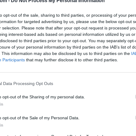
com -
Do Not Process My Personal Information
Tételszám: 90
to opt-out of the sale, sharing to third parties, or processing of your per
Eladó adatai
formation for targeted advertising by us, please use the below opt-out s
r selection. Please note that after your opt-out request is processed y
Eladó:
BÁV
eing interest-based ads based on personal information utilized by us or
Cím: BÁV Z
disclosed to third parties prior to your opt-out. You may separately opt-
1027 Budap
losure of your personal information by third parties on the IAB’s list of
. This information may also be disclosed by us to third parties on the
IA
Telefon: (06
Participants
that may further disclose it to other third parties.
Weboldal:
Bemutatkozás: Az ország legnagyobb múltú, 240
l Data Processing Opt Outs
BÁV ZRt. óriási tapasztalatával, szakmai tekin
műkereskedelem meghatározó szereplője. A 200
o opt-out of the Sharing of my personal data.
műkereskedelem egyik legfontosabb színterévé, 
műkereskedelmi üzlethálózatával rendelkező BÁV
In
eladni, vagy venni kívánók rendelkezésére.
o opt-out of the Sale of my Personal Data.
GALÉRIA TOVÁBBI MŰTÁRGYAI
In