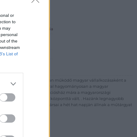
sonal or
ection to
ou may
 ART Aukciósház és Galéria
 personal
Rt.
out of the
est, Csalogány u. 23-33.
 downstream
B’s List of
 1) 331 0513
http://bav-art.hu
 esztendeje jogfolytonosan működő magyar vállalkozásaként a
télyével és megbízhatóságával hagyományosan a magyar
7-ben megújult BÁV Aukciósház mára a magyarországi
kereskedelmi és árverési központtá vált. . Hazánk legnagyobb
 ZRt. felkészült munkatársai a hét hat napján állnak a műtárgyat