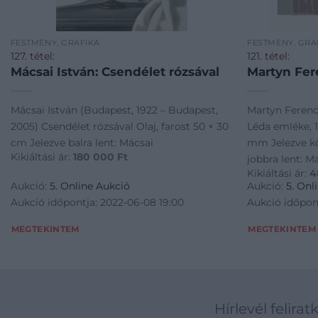
FESTMÉNY, GRAFIKA
FESTMÉNY, GRA
127. tétel:
121. tétel:
Mácsai István: Csendélet rózsával
Martyn Fer
Mácsai István (Budapest, 1922 – Budapest,
Martyn Ferenc 
2005) Csendélet rózsával Olaj, farost 50 × 30
Léda emléke, 1
cm Jelezve balra lent: Mácsai
mm Jelezve kö
Kikiáltási ár:
180 000
Ft
jobbra lent: M
Kikiáltási ár:
4
Aukció:
5. Online Aukció
Aukció:
5. Onl
Aukció időpontja: 2022-06-08 19:00
Aukció időpon
MEGTEKINTEM
MEGTEKINTEM
Hírlevél felirat