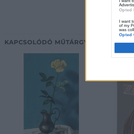
I want 
Advertis
Opted 
I want t
of my P
was col
Opted 
KAPCSOLÓDÓ MŰTÁRGYAK