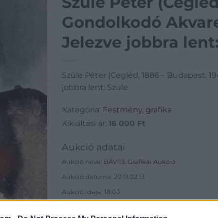
Szüle Péter (Cegléd
Gondolkodó Akvarel
Jelezve jobbra lent
Szüle Péter (Cegléd, 1886 – Budapest, 1
jobbra lent: Szüle
Kategória:
Festmény, grafika
Kikiáltási ár:
16 000
Ft
Aukció adatai
Aukció neve:
BÁV 13. Grafikai Aukció
Aukció dátuma: 2019.02.13
Aukció ideje: 18:00
Aukció helye: BÁV Aukciósház Apszisterem (1052 B