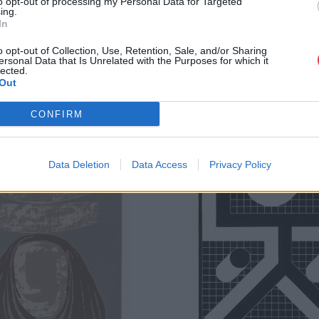
to opt-out of processing my Personal Data for Targeted
ing.
In
o opt-out of Collection, Use, Retention, Sale, and/or Sharing
ersonal Data that Is Unrelated with the Purposes for which it
lected.
Out
CONFIRM
Data Deletion
Data Access
Privacy Policy