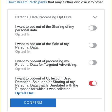
Downstream Participants
that may further disclose it to other
http://www.nagyhazi.hu
third parties.
Bemutatkozás: Magas színvonalú festmények és műtárgyak,
bútorok, szőnyegek, üveg, porcelán és ezüst tárgyak, ékszerek,
Personal Data Processing Opt Outs
néprajzi tárgyak értékesítése és aukcionálása. Hagyatékok és
gyűjtemények árverezése. Ingyenes értékbecslés. Árveréseinkre
I want to opt-out of the Sharing of my
a tárgyfelvétel folyamatos.
personal data.
Opted In
GALÉRIA TOVÁBBI MŰTÁRGYAI
I want to opt-out of the Sale of my
Personal Data.
Opted In
I want to opt-out of processing my
Personal Data for Targeted Advertising.
Opted In
I want to opt-out of Collection, Use,
Retention, Sale, and/or Sharing of my
Personal Data that Is Unrelated with the
KAPCSOLÓDÓ MŰTÁRGYAK
Purposes for which it was collected.
Opted Out
CONFIRM