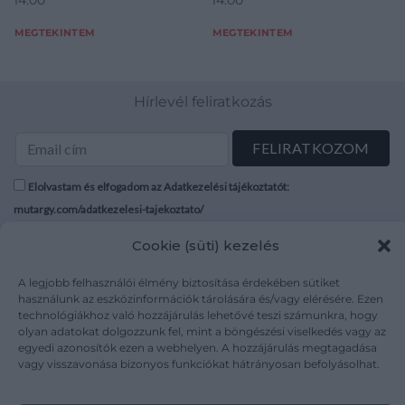
MEGTEKINTEM
MEGTEKINTEM
Hírlevél feliratkozás
Elolvastam és elfogadom az Adatkezelési tájékoztatót:
mutargy.com/adatkezelesi-tajekoztato/
Cookie (süti) kezelés
Rólunk
Áraink
Médiaajánlat
ÁSZF
A legjobb felhasználói élmény biztosítása érdekében sütiket
használunk az eszközinformációk tárolására és/vagy elérésére. Ezen
Karrier
Adatvédelem
technológiákhoz való hozzájárulás lehetővé teszi számunkra, hogy
Kapcsolat
Impresszum
olyan adatokat dolgozzunk fel, mint a böngészési viselkedés vagy az
egyedi azonosítók ezen a webhelyen. A hozzájárulás megtagadása
vagy visszavonása bizonyos funkciókat hátrányosan befolyásolhat.
Kövesse a műtárgy.com-ot