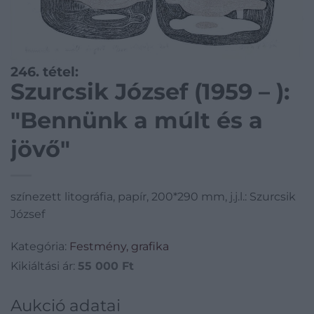
246. tétel:
Szurcsik József (1959 – ):
"Bennünk a múlt és a
jövő"
színezett litográfia, papír, 200*290 mm, j.j.l.: Szurcsik
József
Kategória:
Festmény, grafika
Kikiáltási ár:
55 000
Ft
Aukció adatai