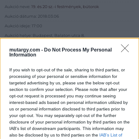
Aukció neve:
19. és 20 sz.-i festmények, bútorok
Aukció dátuma: 2018.03.06
Aukció ideje: 17:00
Aukció helye: Budapest, Balaton utca 8.
Tételszám: 246
mutargy.com -
Do Not Process My Personal
Information
Eladó adatai
If you wish to opt-out of the sale, sharing to third parties, or
Eladó:
Nagyházi Galéria és
processing of your personal or sensitive information for
Aukciósház
targeted advertising by us, please use the below opt-out
section to confirm your selection. Please note that after your
Cím: Müller Márta
opt-out request is processed you may continue seeing
Nagyházi Galéria és Aukciósház
interest-based ads based on personal information utilized by
Kft.
us or personal information disclosed to third parties prior to
1055 Budapest, Balaton utca 8.
your opt-out. You may separately opt-out of the further
Telefon: +361 475 6000 +361
disclosure of your personal information by third parties on the
4756005
IAB’s list of downstream participants. This information may
also be disclosed by us to third parties on the
IAB’s List of
Weboldal: