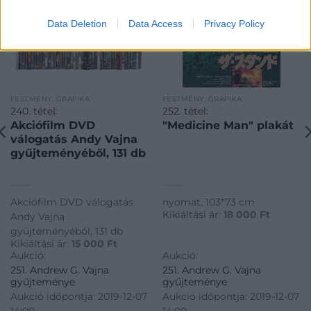
Data Deletion
Data Access
Privacy Policy
FESTMÉNY, GRAFIKA
FESTMÉNY, GRAFIKA
240. tétel:
252. tétel:
Akciófilm DVD
"Medicine Man" plakát
válogatás Andy Vajna
gyűjteményéből, 131 db
Akciófilm DVD válogatás
nyomat, 103*73 cm
Kikiáltási ár:
18 000
Ft
Andy Vajna
gyűjteményéből, 131 db
Kikiáltási ár:
15 000
Ft
Aukció:
Aukció:
251. Andrew G. Vajna
251. Andrew G. Vajna
gyűjteménye
gyűjteménye
Aukció időpontja: 2019-12-07
Aukció időpontja: 2019-12-07
14:00
14:00