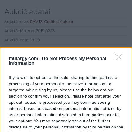
Aukció adatai
Aukció neve:
BÁV 13. Grafikai Aukció
Aukció dátuma: 2019.02.13
Aukció ideje: 18:00
Aukció helye: BÁV Aukciósház Apszisterem (1052 Budapest,
Bécsi utca 3.)
mutargy.com -
Do Not Process My Personal
Information
Tételszám: 202
If you wish to opt-out of the sale, sharing to third parties, or
Eladó adatai
processing of your personal or sensitive information for
targeted advertising by us, please use the below opt-out
Eladó:
BÁV ART Aukciósház és
section to confirm your selection. Please note that after your
Galéria
opt-out request is processed you may continue seeing
Cím: BÁV ZRt.
interest-based ads based on personal information utilized by
1027 Budapest, Csalogány u.
us or personal information disclosed to third parties prior to
23-33.
your opt-out. You may separately opt-out of the further
disclosure of your personal information by third parties on the
Telefon: (06 1) 331 0513