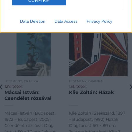
CONFIRM
KAPCSOLÓDÓ MŰTÁRGYAK
Data Deletion
Data Access
Privacy Policy
FESTMÉNY, GRAFIKA
FESTMÉNY, GRAFIKA
127. tétel:
131. tétel:
Mácsai István:
Klie Zoltán: Házak
Csendélet rózsával
Mácsai István (Budapest,
Klie Zoltán (Szekszárd, 1897
1922 – Budapest, 2005)
– Budapest, 1992) Házak
Csendélet rózsával Olaj,
Olaj, farost 60 × 80 cm
farost 50 × 30 cm Jelezve
Jelezve jobbra lent: Klie Z.