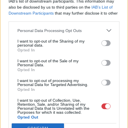
IAB’s list of downstream participants. This information may
Weboldal:
http://bav-art.hu
also be disclosed by us to third parties on the
IAB’s List of
Downstream Participants
that may further disclose it to other
Bemutatkozás: Az ország legnagyobb múltú, 240 esztendeje
third parties.
jogfolytonosan működő magyar vállalkozásaként a BÁV ZRt.
óriási tapasztalatával, szakmai tekintélyével és
Personal Data Processing Opt Outs
megbízhatóságával hagyományosan a magyar
műkereskedelem meghatározó szereplője. A 2007-ben
I want to opt-out of the Sharing of my
megújult BÁV Aukciósház mára a magyarországi
personal data.
műkereskedelem egyik legfontosabb színterévé, kereskedelmi
Opted In
és árverési központtá vált. . Hazánk legnagyobb
műkereskedelmi üzlethálózatával rendelkező BÁV ZRt.
I want to opt-out of the Sale of my
Personal Data.
felkészült munkatársai a hét hat napján állnak a műtárgyat
Opted In
eladni, vagy venni kívánók rendelkezésére.
I want to opt-out of processing my
Personal Data for Targeted Advertising.
GALÉRIA TOVÁBBI MŰTÁRGYAI
Opted In
I want to opt-out of Collection, Use,
Retention, Sale, and/or Sharing of my
Personal Data that Is Unrelated with the
Purposes for which it was collected.
Opted Out