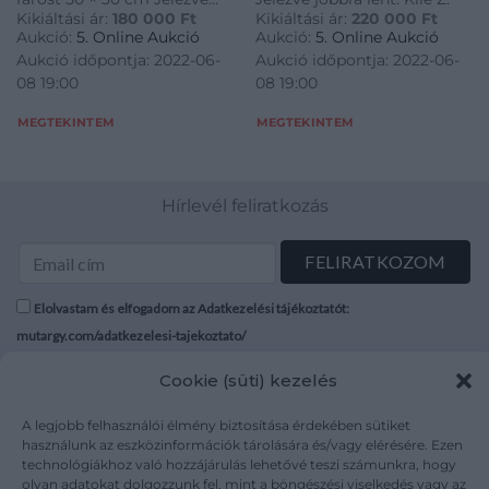
Kikiáltási ár:
180 000
Ft
Kikiáltási ár:
220 000
Ft
balra lent: Mácsai
Aukció:
5. Online Aukció
Aukció:
5. Online Aukció
Aukció időpontja: 2022-06-
Aukció időpontja: 2022-06-
08 19:00
08 19:00
MEGTEKINTEM
MEGTEKINTEM
Hírlevél feliratkozás
Elolvastam és elfogadom az Adatkezelési tájékoztatót:
mutargy.com/adatkezelesi-tajekoztato/
Cookie (süti) kezelés
Rólunk
Áraink
Médiaajánlat
ÁSZF
A legjobb felhasználói élmény biztosítása érdekében sütiket
Karrier
Adatvédelem
használunk az eszközinformációk tárolására és/vagy elérésére. Ezen
technológiákhoz való hozzájárulás lehetővé teszi számunkra, hogy
Kapcsolat
Impresszum
olyan adatokat dolgozzunk fel, mint a böngészési viselkedés vagy az