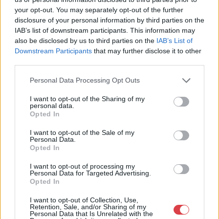
Aukciósház
your opt-out. You may separately opt-out of the further
Cím: Müller Márta
disclosure of your personal information by third parties on the
Nagyházi Galéria és Aukciósház
IAB’s list of downstream participants. This information may
Kft.
also be disclosed by us to third parties on the
IAB’s List of
1055 Budapest, Balaton utca 8.
Downstream Participants
that may further disclose it to other
third parties.
Telefon: +361 475 6000 +361
4756005
Personal Data Processing Opt Outs
Weboldal:
http://www.nagyhazi.hu
I want to opt-out of the Sharing of my
personal data.
Bemutatkozás: Magas színvonalú festmények és műtárgyak,
Opted In
bútorok, szőnyegek, üveg, porcelán és ezüst tárgyak, ékszerek,
néprajzi tárgyak értékesítése és aukcionálása. Hagyatékok és
I want to opt-out of the Sale of my
Personal Data.
gyűjtemények árverezése. Ingyenes értékbecslés. Árveréseinkre
Opted In
a tárgyfelvétel folyamatos.
I want to opt-out of processing my
GALÉRIA TOVÁBBI MŰTÁRGYAI
Personal Data for Targeted Advertising.
Opted In
I want to opt-out of Collection, Use,
Retention, Sale, and/or Sharing of my
Personal Data that Is Unrelated with the