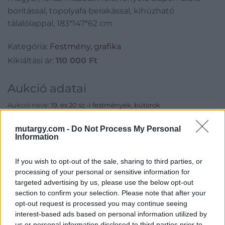
borítással, topolyafa berakással, kihúzható
tálalólappal, 183*147*62 cm
Kategória:
Festmény, grafika
Kikiáltási ár:
110 000
Ft
Aukció adatai
Aukció neve:
19. és 20 sz.-i festmények, bútorok
Aukció dátuma: 2018.03.06
mutargy.com -
Do Not Process My Personal
Information
Aukció ideje: 17:00
Aukció helye: Budapest, Balaton utca 8.
If you wish to opt-out of the sale, sharing to third parties, or
Tételszám: 282
processing of your personal or sensitive information for
targeted advertising by us, please use the below opt-out
section to confirm your selection. Please note that after your
Eladó adatai
opt-out request is processed you may continue seeing
interest-based ads based on personal information utilized by
Eladó:
Nagyházi Galéria és
us or personal information disclosed to third parties prior to