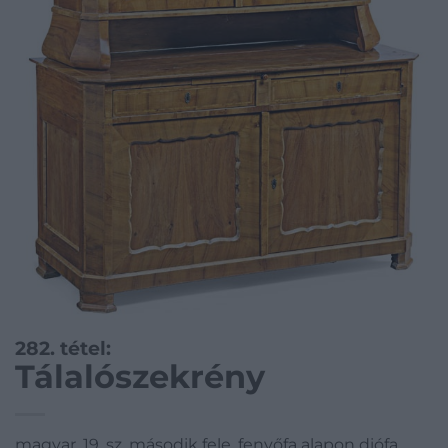
282. tétel:
Tálalószekrény
magyar, 19. sz. második fele, fenyőfa alapon diófa