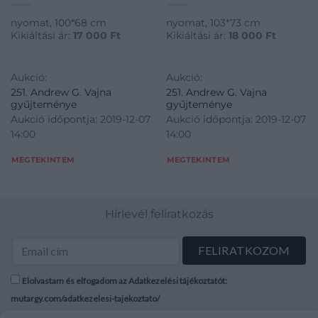
nyomat, 100*68 cm
nyomat, 103*73 cm
Kikiáltási ár:
17 000
Ft
Kikiáltási ár:
18 000
Ft
Aukció:
Aukció:
251. Andrew G. Vajna
251. Andrew G. Vajna
gyűjteménye
gyűjteménye
Aukció időpontja: 2019-12-07
Aukció időpontja: 2019-12-07
14:00
14:00
MEGTEKINTEM
MEGTEKINTEM
Hírlevél feliratkozás
Elolvastam és elfogadom az Adatkezelési tájékoztatót:
mutargy.com/adatkezelesi-tajekoztato/