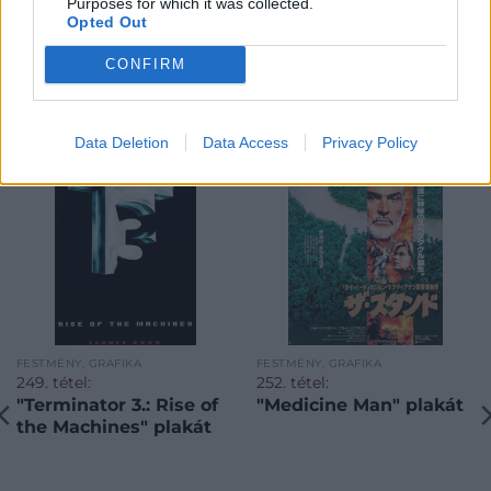
Purposes for which it was collected.
Opted Out
CONFIRM
KAPCSOLÓDÓ MŰTÁRGYAK
Data Deletion
Data Access
Privacy Policy
FESTMÉNY, GRAFIKA
FESTMÉNY, GRAFIKA
249. tétel:
252. tétel:
"Terminator 3.: Rise of
"Medicine Man" plakát
the Machines" plakát